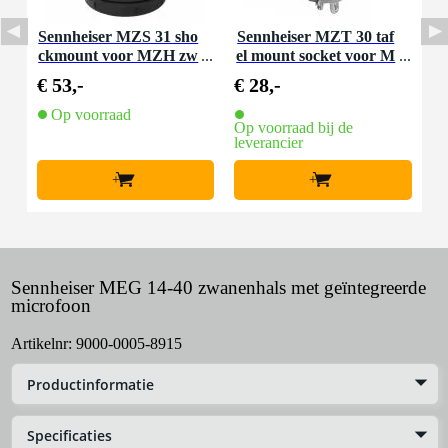
Sennheiser MZS 31 sho
Sennheiser MZT 30 taf
ckmount voor MZH zw
el mount socket voor M
anenhals
ZH-zwanenhalzen
€ 53,-
€ 28,-
Op voorraad
Op voorraad bij de
leverancier
+
+
Sennheiser MEG 14-40 zwanenhals met geïntegreerde
microfoon
Artikelnr:
9000-0005-8915
Productinformatie
Specificaties