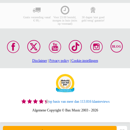
Gratis verzending vanaf
Voor 23:00 besteld,
30 dagen 'niet goed
€ 99,-
morgen in huis (mits
geld terug' garantie!
op voorraad)
BLOG
Disclaimer
|
Privacy policy
|
Cookie-instellingen
op basis van meer dan 113.816 klantreviews
Algemene Copyright © Bax Music 2003 - 2026