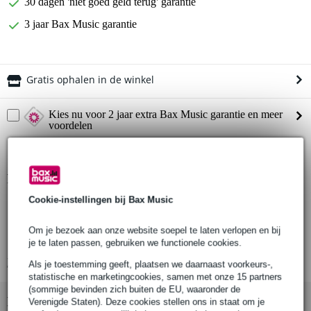
30 dagen 'niet goed geld terug' garantie
3 jaar Bax Music garantie
Gratis ophalen in de winkel
Kies nu voor 2 jaar extra Bax Music garantie en meer
voordelen
€ 12,45 eenmalig
Productinformatie
Cookie-instellingen bij Bax Music
zwanenhals met geïntegreerde Sennheiser KE10 microfooncapsule
RF afscherming tegen intermodulatie van draadloze apparaten
Om je bezoek aan onze website soepel te laten verlopen en bij
gestroomlijnd ontwerp voor een naadloze integratie
je te laten passen, gebruiken we functionele cookies.
Bekijk alle productspecificaties
Als je toestemming geeft, plaatsen we daarnaast voorkeurs-,
statistische en marketingcookies, samen met onze 15 partners
(sommige bevinden zich buiten de EU, waaronder de
Bekijk ook eens (2)
Verenigde Staten). Deze cookies stellen ons in staat om je