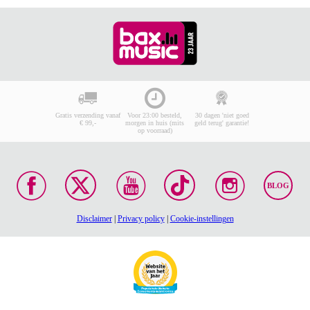
Gratis verzending vanaf
Voor 23:00 besteld,
30 dagen 'niet goed
€ 99,-
morgen in huis (mits
geld terug' garantie!
op voorraad)
BLOG
Disclaimer
|
Privacy policy
|
Cookie-instellingen