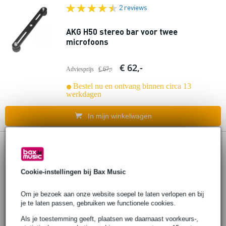
2 reviews
AKG H50 stereo bar voor twee
microfoons
€ 62,-
Adviesprijs
€ 67,-
Bestel nu en ontvang binnen circa 13
werkdagen
In mijn winkelwagen
AKG SA60 statief adapter voor overhead
microfoons
Cookie-instellingen bij Bax Music
€ 23,45
Adviesprijs
€ 36,-
Om je bezoek aan onze website soepel te laten verlopen en bij
je te laten passen, gebruiken we functionele cookies.
Bestel nu en ontvang binnen circa 13
werkdagen
Als je toestemming geeft, plaatsen we daarnaast voorkeurs-,