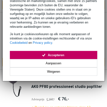
statistische en marketingcookies, samen met onze 15 partners
In mijn winkelwagen
(sommige bevinden zich buiten de EU, waaronder de
Verenigde Staten). Deze cookies stellen ons in staat om je
surfgedrag op en mogelijk buiten onze website te volgen,
waarbij we je IP-adres en unieke gebruikers-ID’s gebruiken
AKG W444 windscreen voor C444L, C555L
voor herkenning. Zo kunnen we je ervaring verbeteren en
en WMS45
relevante aanbiedingen tonen.
Je kunt je cookievoorkeuren op elk moment aanpassen of
€ 12,50
intrekken via de cookie-instellingen rechtsonder of via onze
Adviesprijs
€ 18,20
Cookiebeleid
en
Privacy policy
.
Bestel nu en ontvang binnen circa 13
werkdagen
Accepteren
In mijn winkelwagen
Aanpassen
Weigeren
1 review
AKG PF80 professioneel studio popfilter
€ 76,-
Adviesprijs
€ 102,-