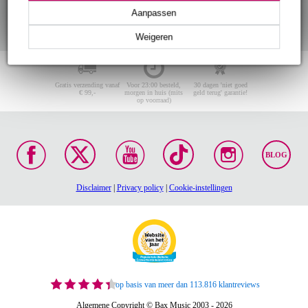
Aanpassen
Weigeren
Gratis verzending vanaf
Voor 23:00 besteld,
30 dagen 'niet goed
€ 99,-
morgen in huis (mits
geld terug' garantie!
op voorraad)
BLOG
Disclaimer
|
Privacy policy
|
Cookie-instellingen
op basis van meer dan 113.816 klantreviews
Algemene Copyright © Bax Music 2003 - 2026