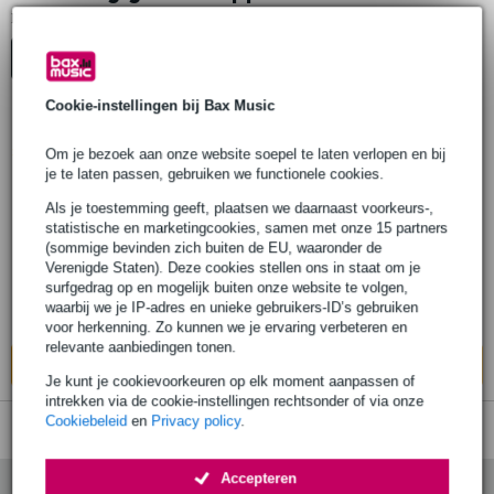
1
Er is
product gevonden.
Top-10
Cookie-instellingen bij Bax Music
52 reviews
Popu
lair
Om je bezoek aan onze website soepel te laten verlopen en bij
je te laten passen, gebruiken we functionele cookies.
AKG K240 Studio koptelefoon
Als je toestemming geeft, plaatsen we daarnaast voorkeurs-,
statistische en marketingcookies, samen met onze 15 partners
€ 70,-
Adviesprijs
€ 112,-
(sommige bevinden zich buiten de EU, waaronder de
Verenigde Staten). Deze cookies stellen ons in staat om je
Op voorraad
surfgedrag op en mogelijk buiten onze website te volgen,
waarbij we je IP-adres en unieke gebruikers-ID’s gebruiken
Ook in
1 winkel
op voorraad
voor herkenning. Zo kunnen we je ervaring verbeteren en
relevante aanbiedingen tonen.
In mijn winkelwagen
Je kunt je cookievoorkeuren op elk moment aanpassen of
intrekken via de cookie-instellingen rechtsonder of via onze
Cookiebeleid
en
Privacy policy
.
Accepteren