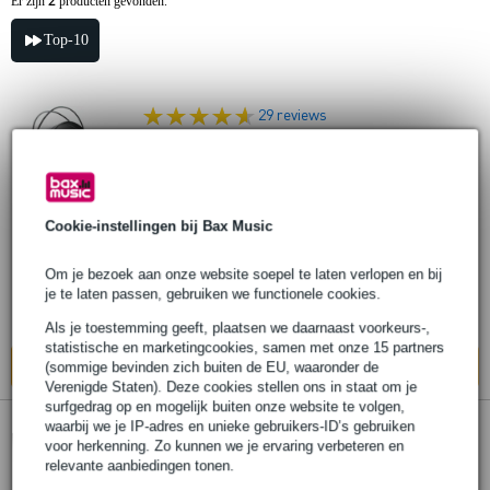
2
Er zijn
producten gevonden.
Top-10
29 reviews
AKG K-271 MKII professionele studio
hoofdtelefoon
Cookie-instellingen bij Bax Music
€ 110,-
Adviesprijs
€ 192,-
Om je bezoek aan onze website soepel te laten verlopen en bij
Op voorraad
je te laten passen, gebruiken we functionele cookies.
Ook in
4 winkels
op voorraad
Als je toestemming geeft, plaatsen we daarnaast voorkeurs-,
statistische en marketingcookies, samen met onze 15 partners
In mijn winkelwagen
(sommige bevinden zich buiten de EU, waaronder de
Verenigde Staten). Deze cookies stellen ons in staat om je
surfgedrag op en mogelijk buiten onze website te volgen,
waarbij we je IP-adres en unieke gebruikers-ID’s gebruiken
AKG Podcaster Essentials bundel
voor herkenning. Zo kunnen we je ervaring verbeteren en
relevante aanbiedingen tonen.