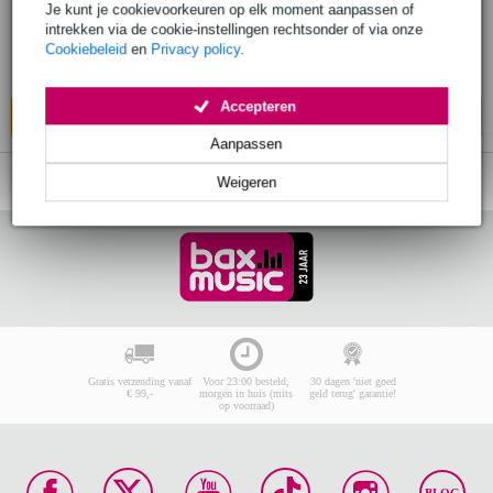
€ 270,-
Je kunt je cookievoorkeuren op elk moment aanpassen of
Adviesprijs
€ 418,-
intrekken via de cookie-instellingen rechtsonder of via onze
Cookiebeleid
en
Privacy policy
.
Bestel nu en ontvang binnen circa 12
werkdagen
Accepteren
In mijn winkelwagen
Aanpassen
Weigeren
Gratis verzending vanaf
Voor 23:00 besteld,
30 dagen 'niet goed
€ 99,-
morgen in huis (mits
geld terug' garantie!
op voorraad)
BLOG