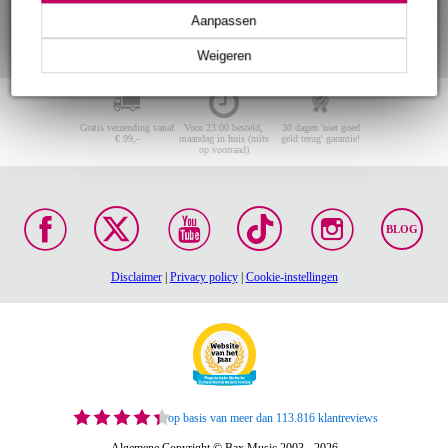
Aanpassen
Weigeren
Gratis verzending vanaf
Voor 23:00 besteld,
30 dagen 'niet goed
€ 99,-
maandag in huis (mits
geld terug' garantie!
op voorraad)
BLOG
Disclaimer
|
Privacy policy
|
Cookie-instellingen
op basis van meer dan 113.816 klantreviews