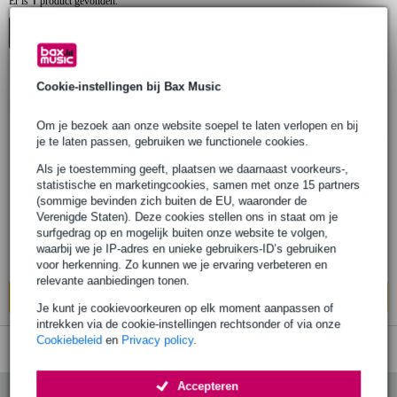
1
Er is
product gevonden.
Top-10
Cookie-instellingen bij Bax Music
265 reviews
Popu
lair
Om je bezoek aan onze website soepel te laten verlopen en bij
Beyerdynamic DT 770 Pro 250 Ohm studio
je te laten passen, gebruiken we functionele cookies.
hoofdtelefoon
Als je toestemming geeft, plaatsen we daarnaast voorkeurs-,
statistische en marketingcookies, samen met onze 15 partners
€ 139,-
(sommige bevinden zich buiten de EU, waaronder de
Adviesprijs
€ 160,-
Verenigde Staten). Deze cookies stellen ons in staat om je
Op voorraad
surfgedrag op en mogelijk buiten onze website te volgen,
waarbij we je IP-adres en unieke gebruikers-ID’s gebruiken
Ook in
5 winkels
op voorraad
voor herkenning. Zo kunnen we je ervaring verbeteren en
relevante aanbiedingen tonen.
In mijn winkelwagen
Je kunt je cookievoorkeuren op elk moment aanpassen of
intrekken via de cookie-instellingen rechtsonder of via onze
Cookiebeleid
en
Privacy policy
.
Accepteren