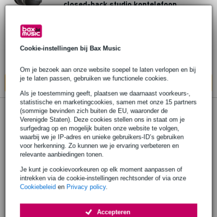
closed-back studio koptelefoon
€ 214,-
Adviesprijs
€ 219,-
Op voorraad
Cookie-instellingen bij Bax Music
Ook in
1 winkel
op voorraad
Om je bezoek aan onze website soepel te laten verlopen en bij
je te laten passen, gebruiken we functionele cookies.
In mijn winkelwagen
Als je toestemming geeft, plaatsen we daarnaast voorkeurs-,
statistische en marketingcookies, samen met onze 15 partners
(sommige bevinden zich buiten de EU, waaronder de
Verenigde Staten). Deze cookies stellen ons in staat om je
surfgedrag op en mogelijk buiten onze website te volgen,
waarbij we je IP-adres en unieke gebruikers-ID’s gebruiken
voor herkenning. Zo kunnen we je ervaring verbeteren en
relevante aanbiedingen tonen.
Je kunt je cookievoorkeuren op elk moment aanpassen of
intrekken via de cookie-instellingen rechtsonder of via onze
Cookiebeleid
en
Privacy policy
.
Accepteren