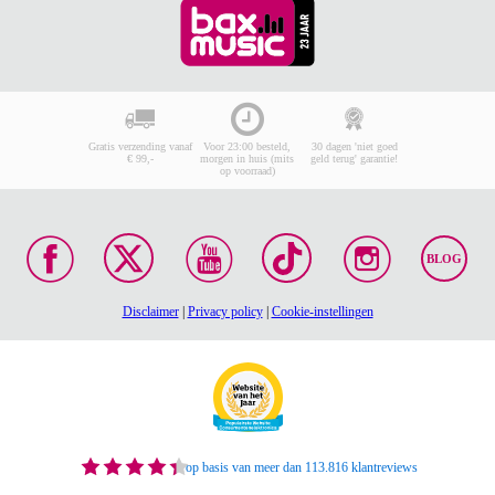
Gratis verzending vanaf
Voor 23:00 besteld,
30 dagen 'niet goed
€ 99,-
morgen in huis (mits
geld terug' garantie!
op voorraad)
BLOG
Disclaimer
|
Privacy policy
|
Cookie-instellingen
op basis van meer dan 113.816 klantreviews