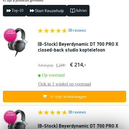
3
Er zijn
producten gevonden.
Top-10
Start Keuzehulp
Advies
38 reviews
Extra
voordeel
(B-Stock) Beyerdynamic DT 700 PRO X
closed-back studio koptelefoon
€ 214,-
Adviesprijs
€ 219,-
Op voorraad
Ook in
1 winkel
op voorraad
In mijn winkelwagen
38 reviews
Extra
voordeel
(B-Stock) Beyerdynamic DT 700 PRO X