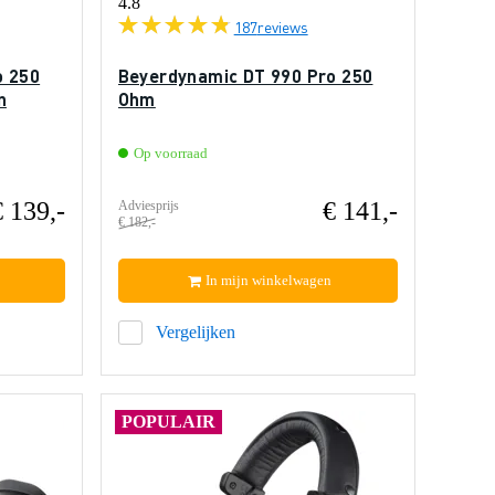
4.8
187
reviews
o 250
Beyerdynamic DT 990 Pro 250
n
Ohm
Op voorraad
€ 139,-
€ 141,-
Adviesprijs
€ 182,-
In mijn winkelwagen
Vergelijken
POPULAIR