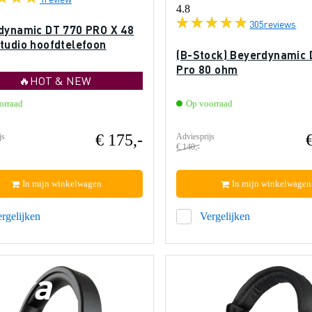
4.8
305
reviews
dynamic DT 770 PRO X 48
tudio hoofdtelefoon
(B-Stock) Beyerdynamic 
Pro 80 ohm
🔥HOT & NEW
orraad
Op voorraad
€ 175,-
js
Adviesprijs
€ 140,-
In mijn winkelwagen
In mijn winkelwagen
rgelijken
Vergelijken
xtra