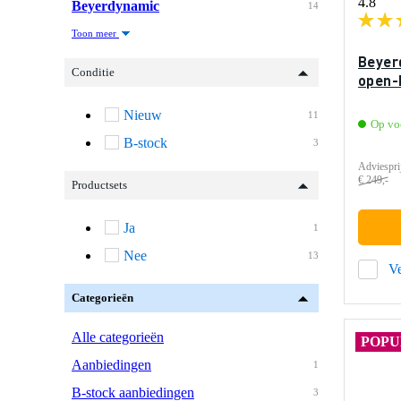
4.8
Beyerdynamic
14
Toon meer
Beyer
Conditie
open-
Nieuw
11
Op vo
B-stock
3
Adviespri
€ 249,-
Productsets
Ja
1
Nee
13
Ve
Categorieën
Alle categorieën
POPU
Aanbiedingen
1
B-stock aanbiedingen
3