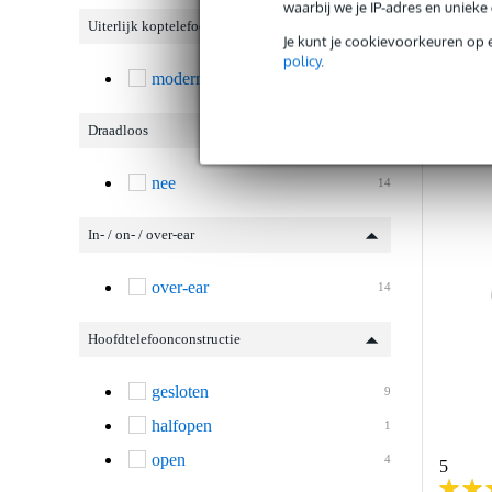
waarbij we je IP-adres en uniek
Uiterlijk koptelefoon
Je kunt je cookievoorkeuren op 
policy
.
Ve
modern
14
Draadloos
nee
14
In- / on- / over-ear
over-ear
14
Hoofdtelefoonconstructie
gesloten
9
halfopen
1
open
4
5