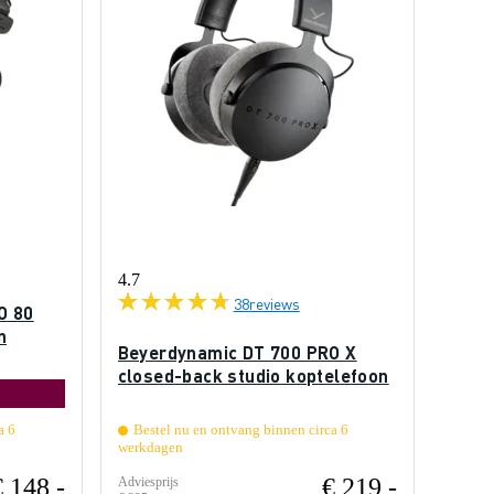
4.7
38
reviews
O 80
n
Beyerdynamic DT 700 PRO X
closed-back studio koptelefoon
a 6
Bestel nu en ontvang binnen circa 6
werkdagen
€ 148,-
€ 219,-
Adviesprijs