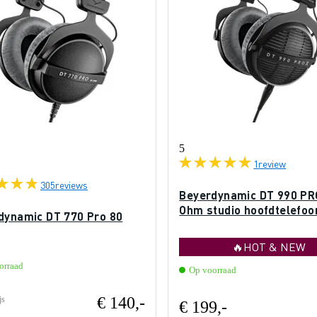
5
1
review
305
reviews
Beyerdynamic DT 990 PR
Ohm studio hoofdtelefoo
dynamic DT 770 Pro 80
🔥HOT & NEW
orraad
Op voorraad
€ 140,-
js
€ 199,-