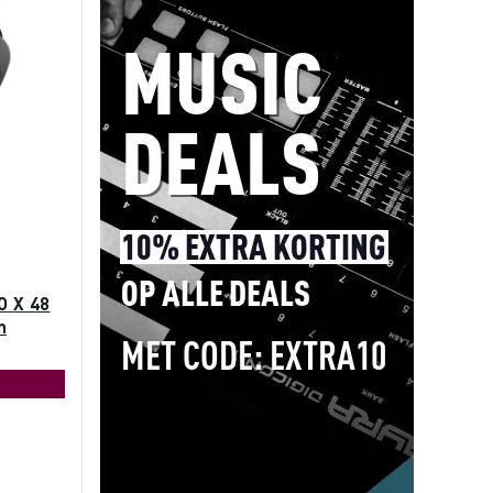
O X 48
n