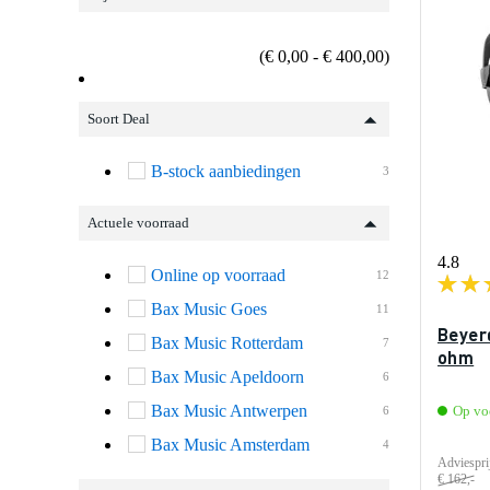
(€ 0,00 - € 400,00)
Soort Deal
B-stock aanbiedingen
3
Actuele voorraad
4.8
Online op voorraad
12
Bax Music Goes
11
Beyer
Bax Music Rotterdam
7
ohm
Bax Music Apeldoorn
6
Bax Music Antwerpen
Op vo
6
Bax Music Amsterdam
4
Adviespri
€ 162,-