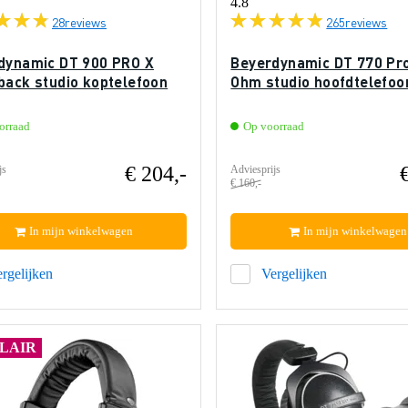
4.8
28
reviews
265
reviews
dynamic DT 900 PRO X
Beyerdynamic DT 770 Pr
back studio koptelefoon
Ohm studio hoofdtelefoo
orraad
Op voorraad
€ 204,-
js
Adviesprijs
€ 160,-
In mijn winkelwagen
In mijn winkelwagen
rgelijken
Vergelijken
LAIR