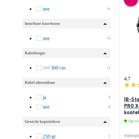
v
nee
14
Instelbare bass-boost
nee
14
Kabellengte
>/= 300 cm
14
4.7
Kabel afneembaar
ja
6
(B-St
PRO X
nee
8
kopte
Op vo
Gewicht koptelefoon
Adviespri
250 gr
1