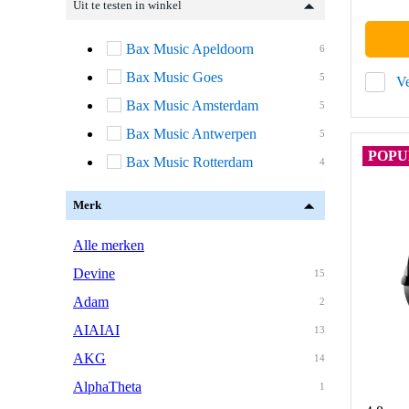
Uit te testen in winkel
Bax Music Apeldoorn
6
Bax Music Goes
5
Ve
Bax Music Amsterdam
5
Bax Music Antwerpen
5
POPU
Bax Music Rotterdam
4
Merk
Alle merken
Devine
15
Adam
2
AIAIAI
13
AKG
14
AlphaTheta
1