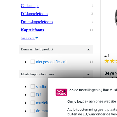
Cadeautips
1
DJ-koptelefoons
3
Drum-koptelefoons
1
Koptelefoons
14
Toon meer
Duurzaamheid product
4.1
niet gespecificeerd
14
Beyer
Ideale koptelefoon voor
kopte
studio
14
Cookie-instellingen bij Bax Musi
Op vo
DJ
3
Om je bezoek aan onze website s
muziek luisteren
3
Adviespri
€ 173,-
Als je toestemming geeft, plaat
drummen
1
buiten de EU, waaronder de Vere