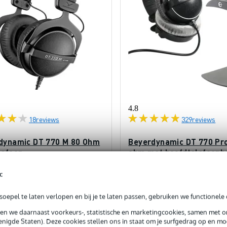
4.8
18
reviews
329
reviews
dynamic DT 770 M 80 Ohm
Beyerdynamic DT 770 Pr
lefoon
ohm met hoofdtelefoonh
c
orraad
Op voorraad
oepel te laten verlopen en bij je te laten passen, gebruiken we functionele 
€ 147,-
js
Adviesprijs
€ 161,65
sen we daarnaast voorkeurs-, statistische en marketingcookies, samen met 
nigde Staten). Deze cookies stellen ons in staat om je surfgedrag op en mog