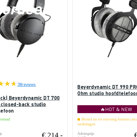
oordeel
38
reviews
Beyerdynamic DT 990 PR
Ohm studio hoofdtelefoo
ock) Beyerdynamic DT 700
 closed-back studio
🔥HOT & NEW
lefoon
orraad
Bestel nu en ontvang binnen circ
werkdagen
€ 214,-
js
Adviesprijs