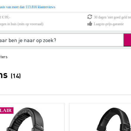
asis van meer dan 113.816 klantreviews
f € 99,-
30 dagen 'niet goed geld te
rgen in huis (mits op voorraad)
Laagste-prijs-garantie
lters
ns
(14)
LAIR