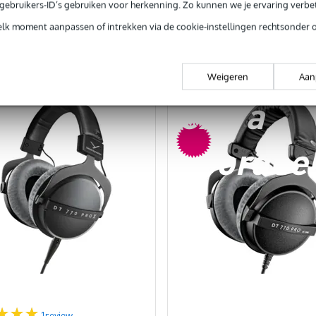
e gebruikers-ID’s gebruiken voor herkenning. Zo kunnen we je ervaring verb
In mijn winkelwagen
In mijn winkelwagen
elk moment aanpassen of intrekken via de cookie-instellingen rechtsonder 
rgelijken
Vergelijken
Weigeren
Aan
extra
voordee
1
review