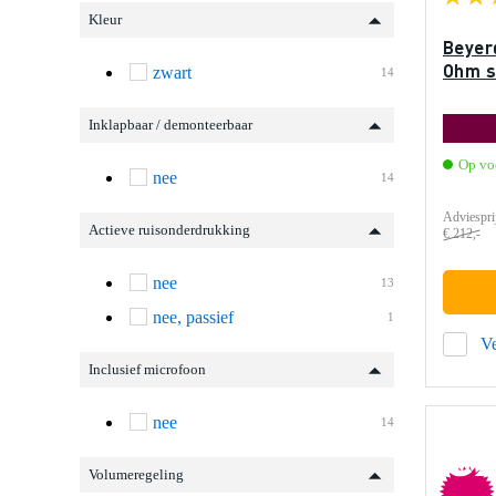
Kleur
Beyer
Ohm s
zwart
14
Inklapbaar / demonteerbaar
Op vo
nee
14
Adviespri
Actieve ruisonderdrukking
€ 212,-
nee
13
nee, passief
1
Ve
Inclusief microfoon
nee
14
e
Volumeregeling