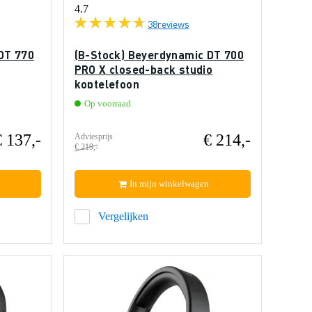
4.7
38
reviews
DT 770
(B-Stock) Beyerdynamic DT 700
PRO X closed-back studio
koptelefoon
Op voorraad
€ 137,-
€ 214,-
Adviesprijs
€ 219,-
In mijn winkelwagen
Vergelijken