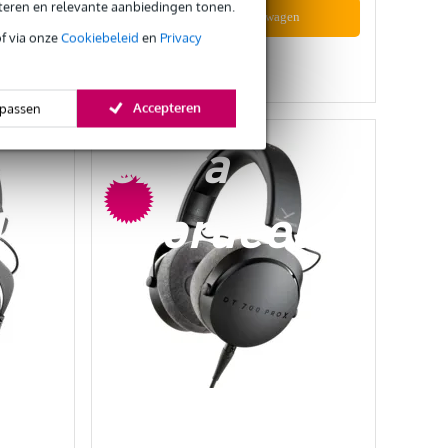
eteren en relevante aanbiedingen tonen.
In mijn winkelwagen
of via onze
Cookiebeleid
en
Privacy
Vergelijken
Accepteren
passen
extra
l
voordeel