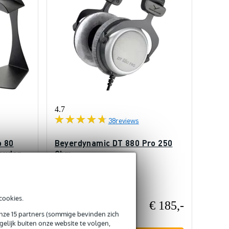
4.7
38
reviews
o 80
Beyerdynamic DT 880 Pro 250
ouder
Ohm
Op voorraad
cookies.
€ 158,-
€ 185,-
Adviesprijs
€ 263,-
onze 15 partners (sommige bevinden zich
elijk buiten onze website te volgen,