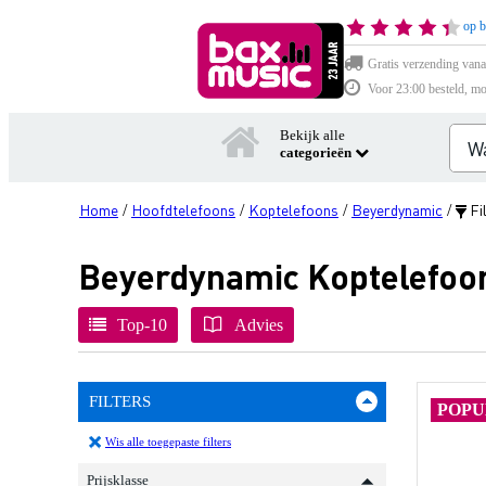
op b
Gratis verzending vana
Voor 23:00 besteld, mo
Bekijk alle
categorieën
Home
Hoofdtelefoons
Koptelefoons
Beyerdynamic
Fi
/
/
/
/
Beyerdynamic Koptelefoo
Top-10
Advies
FILTERS
POPU
Wis alle toegepaste filters
Prijsklasse