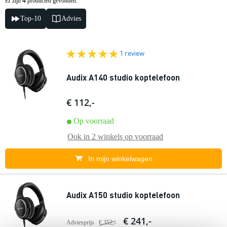
4
Er zijn
producten gevonden.
Top-10
Advies
1 review
Audix A140 studio koptelefoon
€ 112,-
Op voorraad
Ook in
2 winkels
op voorraad
In mijn winkelwagen
Audix A150 studio koptelefoon
€ 241,-
Adviesprijs
€ 352,-