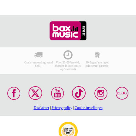
Gratis verzending vanaf
Voor 23:00 besteld,
30 dagen 'niet goed
€ 99,-
morgen in huis (mits
geld terug' garantie!
op voorraad)
BLOG
Disclaimer
|
Privacy policy
|
Cookie-instellingen