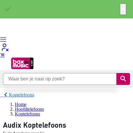
×
Koptelefoons
Home
Hoofdtelefoons
Koptelefoons
Audix Koptelefoons