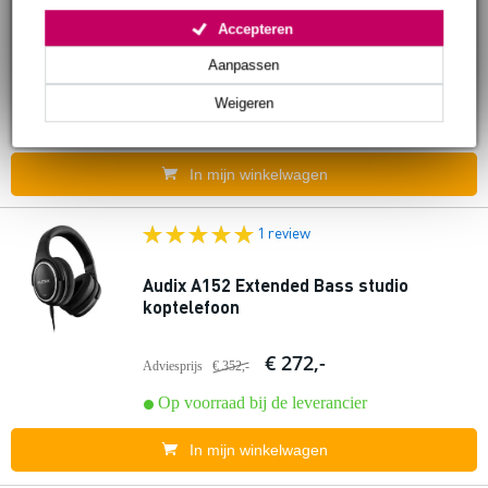
Audix A145 Extended Bass studio
koptelefoon
Accepteren
Aanpassen
€ 162,-
Adviesprijs
€ 255,-
Weigeren
Op voorraad bij de leverancier
In mijn winkelwagen
1 review
Audix A152 Extended Bass studio
koptelefoon
€ 272,-
Adviesprijs
€ 352,-
Op voorraad bij de leverancier
In mijn winkelwagen