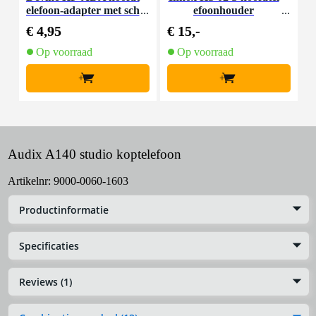
elefoon-adapter met sch
efoonhouder
h
roefdraad (set van 2)
€ 4,95
€ 15,-
€
Op voorraad
Op voorraad
+
+
Audix A140 studio koptelefoon
Artikelnr:
9000-0060-1603
Productinformatie
Specificaties
Reviews (1)