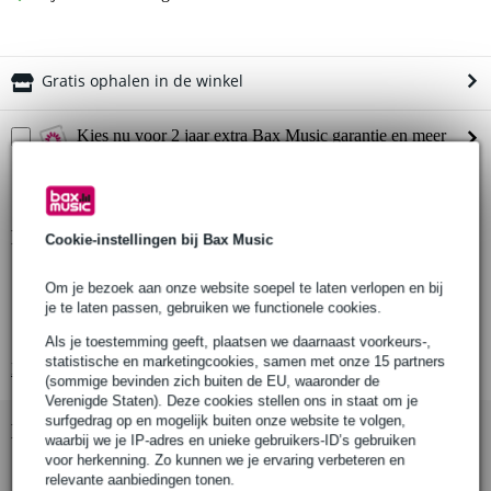
Gratis ophalen in de winkel
Kies nu voor 2 jaar extra Bax Music garantie en meer
voordelen
€ 5,60 eenmalig
Productinformatie
Cookie-instellingen bij Bax Music
Audix A140 koptelefoon
Om je bezoek aan onze website soepel te laten verlopen en bij
type: dynamisch
je te laten passen, gebruiken we functionele cookies.
design: gesloten
Als je toestemming geeft, plaatsen we daarnaast voorkeurs-,
statistische en marketingcookies, samen met onze 15 partners
Bekijk alle productspecificaties
(sommige bevinden zich buiten de EU, waaronder de
Verenigde Staten). Deze cookies stellen ons in staat om je
surfgedrag op en mogelijk buiten onze website te volgen,
Bekijk ook eens (3)
waarbij we je IP-adres en unieke gebruikers-ID’s gebruiken
voor herkenning. Zo kunnen we je ervaring verbeteren en
relevante aanbiedingen tonen.