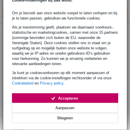
Cookie-instellingen bij Bax Music
Op voorraad bij de leverancier
Om je bezoek aan onze website soepel te laten verlopen en bij
In mijn winkelwagen
je te laten passen, gebruiken we functionele cookies.
Als je toestemming geeft, plaatsen we daarnaast voorkeurs-,
statistische en marketingcookies, samen met onze 15 partners
(sommige bevinden zich buiten de EU, waaronder de
Verenigde Staten). Deze cookies stellen ons in staat om je
surfgedrag op en mogelijk buiten onze website te volgen,
waarbij we je IP-adres en unieke gebruikers-ID’s gebruiken
voor herkenning. Zo kunnen we je ervaring verbeteren en
relevante aanbiedingen tonen.
Je kunt je cookievoorkeuren op elk moment aanpassen of
intrekken via de cookie-instellingen rechtsonder of via onze
Cookiebeleid
en
Privacy policy
.
Accepteren
Aanpassen
Weigeren
Warm Audio HeadRoom Tan gesloten