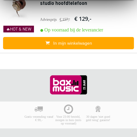
studio hoofdtelefoon
€ 129,-
Adviesprijs
€ 157,-
🔥HOT & NEW
Op voorraad bij de leverancier
In mijn winkelwagen
Gratis verzending vanaf
Voor 23:00 besteld,
30 dagen 'niet goed
€ 99,-
morgen in huis (mits
geld terug' garantie!
op voorraad)