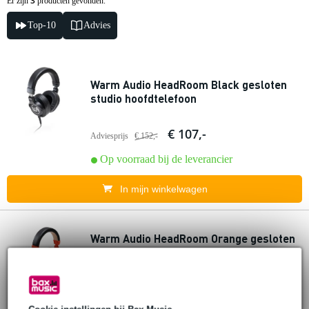
3
Er zijn
producten gevonden.
Top-10
Advies
Warm Audio HeadRoom Black gesloten
studio hoofdtelefoon
€ 107,-
Adviesprijs
€ 152,-
Op voorraad bij de leverancier
In mijn winkelwagen
Warm Audio HeadRoom Orange gesloten
studio hoofdtelefoon
€ 113,-
Adviesprijs
€ 171,-