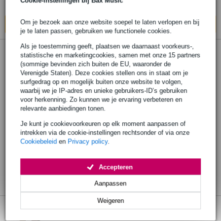
Cookie-instellingen bij Bax Music
Op voorraad bij de leverancier
Om je bezoek aan onze website soepel te laten verlopen en bij
In mijn winkelwagen
je te laten passen, gebruiken we functionele cookies.
Als je toestemming geeft, plaatsen we daarnaast voorkeurs-,
statistische en marketingcookies, samen met onze 15 partners
(sommige bevinden zich buiten de EU, waaronder de
Verenigde Staten). Deze cookies stellen ons in staat om je
surfgedrag op en mogelijk buiten onze website te volgen,
waarbij we je IP-adres en unieke gebruikers-ID’s gebruiken
voor herkenning. Zo kunnen we je ervaring verbeteren en
relevante aanbiedingen tonen.
Je kunt je cookievoorkeuren op elk moment aanpassen of
intrekken via de cookie-instellingen rechtsonder of via onze
Cookiebeleid
en
Privacy policy
.
Accepteren
Aanpassen
Weigeren
Warm Audio HeadRoom Tan gesloten