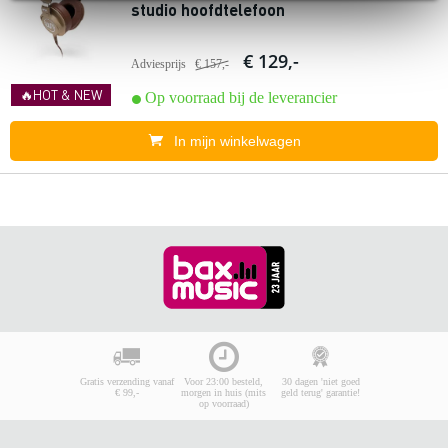
studio hoofdtelefoon
€ 129,-
Adviesprijs
€ 157,-
🔥HOT & NEW
Op voorraad bij de leverancier
In mijn winkelwagen
Gratis verzending vanaf
Voor 23:00 besteld,
30 dagen 'niet goed
€ 99,-
morgen in huis (mits
geld terug' garantie!
op voorraad)