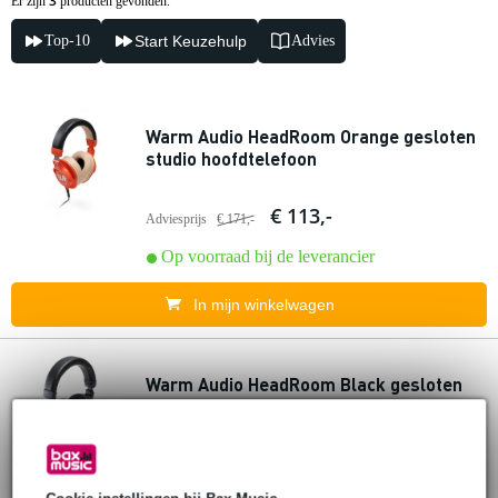
3
Er zijn
producten gevonden.
Top-10
Start Keuzehulp
Advies
Warm Audio HeadRoom Orange gesloten
studio hoofdtelefoon
€ 113,-
Adviesprijs
€ 171,-
Op voorraad bij de leverancier
In mijn winkelwagen
Warm Audio HeadRoom Black gesloten
studio hoofdtelefoon
€ 107,-
Adviesprijs
€ 152,-