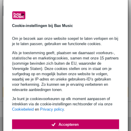
1
Er is
product gevonden.
Top-10
Start Keuzehulp
Advies
Cookie-instellingen bij Bax Music
2 reviews
Popu
lair
Om je bezoek aan onze website soepel te laten verlopen en bij
je te laten passen, gebruiken we functionele cookies.
Kali Audio HP-1 hoofdtelefoon
Als je toestemming geeft, plaatsen we daarnaast voorkeurs-,
statistische en marketingcookies, samen met onze 15 partners
€ 167,-
Adviesprijs
€ 238,-
(sommige bevinden zich buiten de EU, waaronder de
Verenigde Staten). Deze cookies stellen ons in staat om je
🔥HOT & NEW
Op voorraad
surfgedrag op en mogelijk buiten onze website te volgen,
waarbij we je IP-adres en unieke gebruikers-ID’s gebruiken
Ook in
1 winkel
op voorraad
voor herkenning. Zo kunnen we je ervaring verbeteren en
relevante aanbiedingen tonen.
In mijn winkelwagen
Je kunt je cookievoorkeuren op elk moment aanpassen of
intrekken via de cookie-instellingen rechtsonder of via onze
Cookiebeleid
en
Privacy policy
.
Accepteren