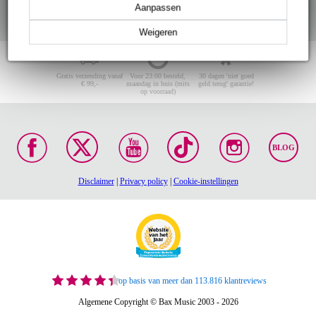
Aanpassen
Weigeren
Gratis verzending vanaf
Voor 23:00 besteld,
30 dagen 'niet goed
€ 99,-
maandag in huis (mits
geld terug' garantie!
op voorraad)
BLOG
Disclaimer
|
Privacy policy
|
Cookie-instellingen
op basis van meer dan 113.816 klantreviews
Algemene Copyright © Bax Music 2003 - 2026