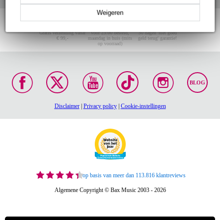
Weigeren
Gratis verzending vanaf
Voor 23:00 besteld,
30 dagen 'niet goed
€ 99,-
maandag in huis (mits
geld terug' garantie!
op voorraad)
BLOG
Disclaimer
|
Privacy policy
|
Cookie-instellingen
op basis van meer dan 113.816 klantreviews
Algemene Copyright © Bax Music 2003 - 2026