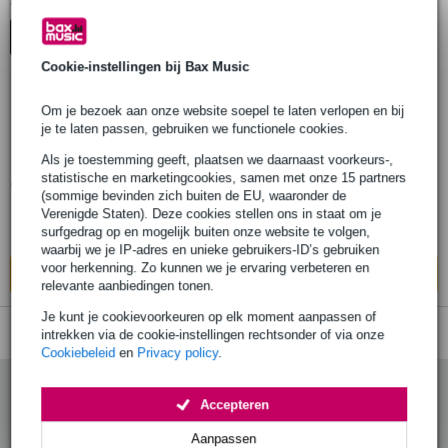
1
Er is
product gevonden.
Top-10
Start Keuzehulp
Advies
Cookie-instellingen bij Bax Music
Om je bezoek aan onze website soepel te laten verlopen en bij
Ultrasone Signature Natural studio-
je te laten passen, gebruiken we functionele cookies.
koptelefoon
Als je toestemming geeft, plaatsen we daarnaast voorkeurs-,
statistische en marketingcookies, samen met onze 15 partners
€ 609,-
(sommige bevinden zich buiten de EU, waaronder de
Adviesprijs
€ 649,-
Verenigde Staten). Deze cookies stellen ons in staat om je
Op voorraad bij de leverancier
surfgedrag op en mogelijk buiten onze website te volgen,
waarbij we je IP-adres en unieke gebruikers-ID’s gebruiken
voor herkenning. Zo kunnen we je ervaring verbeteren en
In mijn winkelwagen
relevante aanbiedingen tonen.
Je kunt je cookievoorkeuren op elk moment aanpassen of
intrekken via de cookie-instellingen rechtsonder of via onze
Cookiebeleid
en
Privacy policy
.
Accepteren
Aanpassen