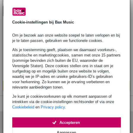
1
Er is
product gevonden.
Top-10
Start Keuzehulp
Advies
Cookie-instellingen bij Bax Music
Om je bezoek aan onze website soepel te laten verlopen en bij
Fluid Audio Focus koptelefoon met
je te laten passen, gebruiken we functionele cookies.
dSoniq Realphones software
Als je toestemming geeft, plaatsen we daarnaast voorkeurs-,
statistische en marketingcookies, samen met onze 15 partners
€ 83,-
Adviesprijs
€ 92,-
(sommige bevinden zich buiten de EU, waaronder de
Verenigde Staten). Deze cookies stellen ons in staat om je
Bestel nu en ontvang binnen circa 7
surfgedrag op en mogelijk buiten onze website te volgen,
werkdagen
waarbij we je IP-adres en unieke gebruikers-ID’s gebruiken
voor herkenning. Zo kunnen we je ervaring verbeteren en
In mijn winkelwagen
relevante aanbiedingen tonen.
Je kunt je cookievoorkeuren op elk moment aanpassen of
intrekken via de cookie-instellingen rechtsonder of via onze
Cookiebeleid
en
Privacy policy
.
Accepteren
Aanpassen