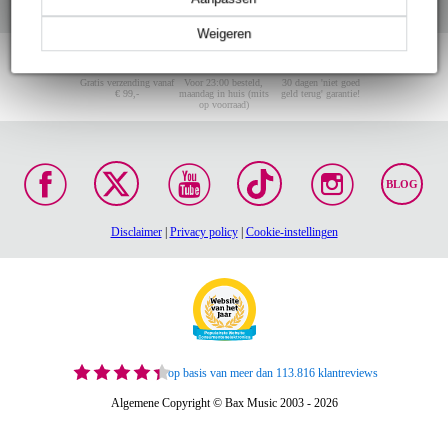
Weigeren
Gratis verzending vanaf
Voor 23:00 besteld,
30 dagen 'niet goed
€ 99,-
maandag in huis (mits
geld terug' garantie!
op voorraad)
BLOG
Disclaimer
|
Privacy policy
|
Cookie-instellingen
op basis van meer dan 113.816 klantreviews
Algemene Copyright © Bax Music 2003 - 2026