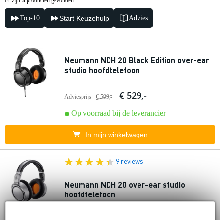
3
Er zijn
producten gevonden.
Top-10
Start Keuzehulp
Advies
Neumann NDH 20 Black Edition over-ear
studio hoofdtelefoon
€ 529,-
Adviesprijs
€ 599,-
Op voorraad bij de leverancier
In mijn winkelwagen
9 reviews
Neumann NDH 20 over-ear studio
hoofdtelefoon
€ 529,-