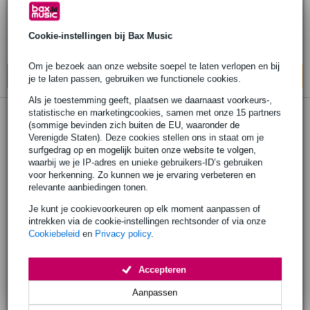
Adviesprijs
€ 575,-
Bestel nu en ontvang binnen circa 4 weken
Cookie-instellingen bij Bax Music
Wel in
3 winkels
op voorraad
Om je bezoek aan onze website soepel te laten verlopen en bij
In mijn winkelwagen
je te laten passen, gebruiken we functionele cookies.
Als je toestemming geeft, plaatsen we daarnaast voorkeurs-,
statistische en marketingcookies, samen met onze 15 partners
(sommige bevinden zich buiten de EU, waaronder de
Verenigde Staten). Deze cookies stellen ons in staat om je
surfgedrag op en mogelijk buiten onze website te volgen,
waarbij we je IP-adres en unieke gebruikers-ID’s gebruiken
voor herkenning. Zo kunnen we je ervaring verbeteren en
relevante aanbiedingen tonen.
Je kunt je cookievoorkeuren op elk moment aanpassen of
intrekken via de cookie-instellingen rechtsonder of via onze
Cookiebeleid
en
Privacy policy
.
Accepteren
Aanpassen