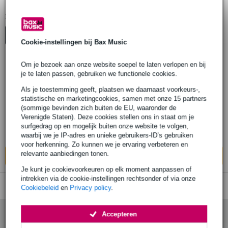
Neumann Microfoon-cases & hoezen
1
Er is
product gevonden.
Top-10
Cookie-instellingen bij Bax Music
Om je bezoek aan onze website soepel te laten verlopen en bij
je te laten passen, gebruiken we functionele cookies.
Neumann MCM Softcase voor MCM
microfoonsysteem
Als je toestemming geeft, plaatsen we daarnaast voorkeurs-,
statistische en marketingcookies, samen met onze 15 partners
(sommige bevinden zich buiten de EU, waaronder de
€ 47,-
Adviesprijs
€ 48,-
Verenigde Staten). Deze cookies stellen ons in staat om je
surfgedrag op en mogelijk buiten onze website te volgen,
Op voorraad bij de leverancier
waarbij we je IP-adres en unieke gebruikers-ID’s gebruiken
voor herkenning. Zo kunnen we je ervaring verbeteren en
relevante aanbiedingen tonen.
In mijn winkelwagen
Je kunt je cookievoorkeuren op elk moment aanpassen of
intrekken via de cookie-instellingen rechtsonder of via onze
Cookiebeleid
en
Privacy policy
.
Accepteren