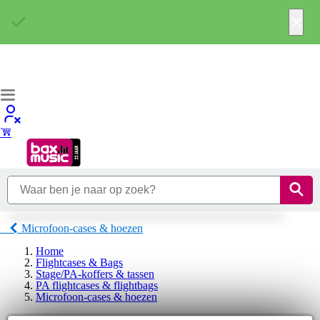
×
Microfoon-cases & hoezen
Home
Flightcases & Bags
Stage/PA-koffers & tassen
PA flightcases & flightbags
Microfoon-cases & hoezen