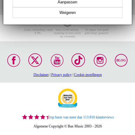
Aanpassen
Weigeren
Gratis verzending vanaf
Voor 23:00 besteld,
30 dagen 'niet goed
€ 99,-
maandag in huis (mits
geld terug' garantie!
op voorraad)
BLOG
Disclaimer
|
Privacy policy
|
Cookie-instellingen
op basis van meer dan 113.816 klantreviews
Algemene Copyright © Bax Music 2003 - 2026