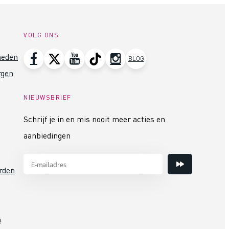
VOLG ONS
heden
BLOG
rgen
NIEUWSBRIEF
Schrijf je in en mis nooit meer acties en
aanbiedingen
rden
n