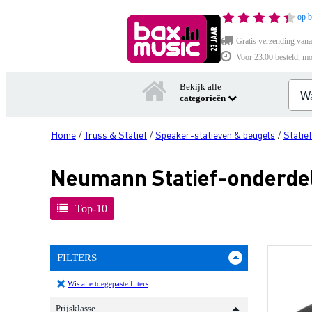
op b
Gratis verzending vana
Voor 23:00 besteld, mo
Bekijk alle
categorieën
Home
Truss & Statief
Speaker-statieven & beugels
Statie
/
/
/
Neumann Statief-onderde
Top-10
FILTERS
Wis alle toegepaste filters
Prijsklasse