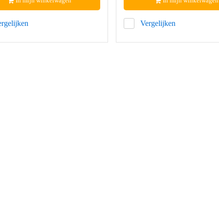
In mijn winkelwagen
In mijn winkelwagen
rgelijken
Vergelijken