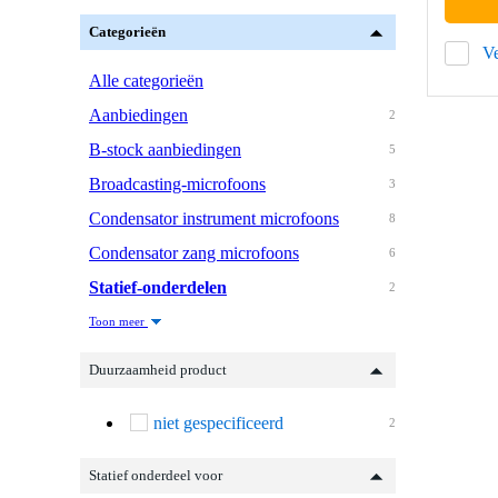
Categorieën
Ve
Alle categorieën
Aanbiedingen
2
B-stock aanbiedingen
5
Broadcasting-microfoons
3
Condensator instrument microfoons
8
Condensator zang microfoons
6
Statief-onderdelen
2
Toon meer
Duurzaamheid product
niet gespecificeerd
2
Statief onderdeel voor