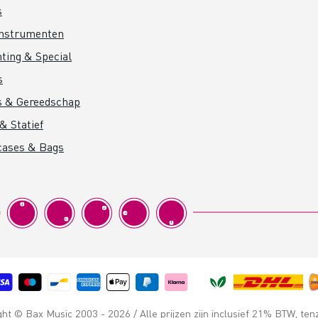
s
instrumenten
hting & Special
s
s & Gereedschap
& Statief
cases & Bags
t © Bax Music 2003 - 2026 / Alle prijzen zijn inclusief 21% BTW, ten