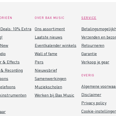
ORIEËN
OVER BAX MUSIC
SERVICE
Deals: 10% Extra
Ons assortiment
Betalingsmogelijk
g!
Laatste nieuws
Verzenden en bezo
 New
Eventkalender winkels
Retourneren
dio
Wall of fame
Garantie
r & Effects
Pers
Verkoop je gear
 & Recording
Nieuwsbrief
OVERIG
foons
Samenwerkingen
Algemene voorwaa
elefoons
Muziekscholen
Disclaimer
kinstrumenten
Werken bij Bax Music
Privacy policy
Cookie-instellinge
aar