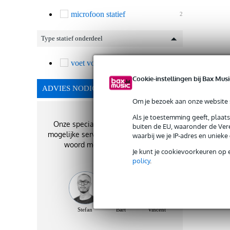
microfoon statief
2
Type statief onderdeel
voet voor statief
2
Cookie-instellingen bij Bax Musi
ADVIES NODIG?
Om je bezoek aan onze website s
Als je toestemming geeft, plaat
Onze specialisten geven je de best
buiten de EU, waaronder de Vere
mogelijke service. Zij staan je graag te
waarbij we je IP-adres en uniek
woord met het beste advies!
Je kunt je cookievoorkeuren op 
policy
.
Stefan
Bart
Vincent