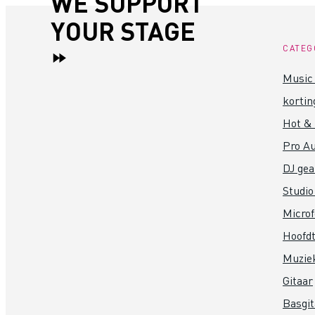
WE SUPPORT
YOUR STAGE
CATEG
Music 
kortin
Hot &
Pro Au
DJ gea
Studio
Micro
Hoofdt
Muzie
Gitaar
Basgit