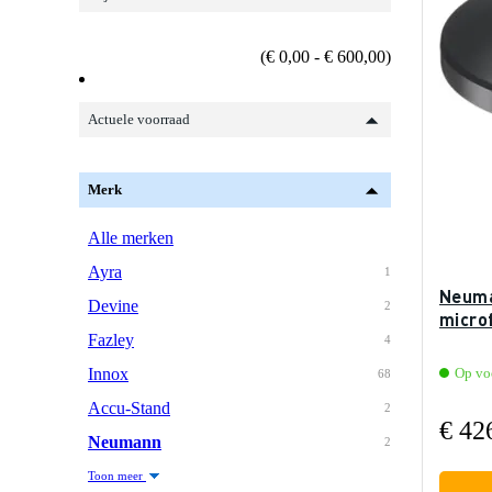
(€ 0,00 - € 600,00)
Actuele voorraad
Merk
Alle merken
Ayra
1
Neuma
Devine
2
micro
Fazley
4
Innox
Op voo
68
Accu-Stand
2
€ 42
Neumann
2
Toon meer