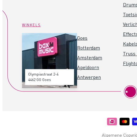
Drum
Toets
Verlic
WINKELS
Effect
Goes
Kabel
Rotterdam
Truss 
Amsterdam
Flight
Apeldoorn
Olympiastraat 2-4
Antwerpen
4462 GG Goes
Algemene Copyrigh