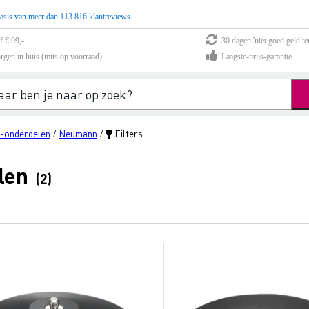
asis van meer dan 113.816 klantreviews
f € 99,-
30 dagen 'niet goed geld te
rgen in huis (mits op voorraad)
Laagste-prijs-garantie
f-onderdelen
Neumann
Filters
/
/
len
(2)