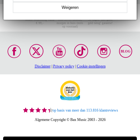
Weigeren
Gratis verzending vanaf
Voor 23:00 besteld,
30 dagen 'niet goed
€ 99,-
morgen in huis (mits
geld terug' garantie!
op voorraad)
BLOG
Disclaimer
|
Privacy policy
|
Cookie-instellingen
op basis van meer dan 113.816 klantreviews
Algemene Copyright © Bax Music 2003 - 2026