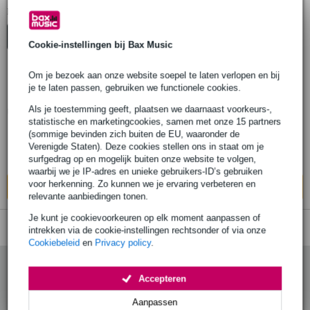
1
Er is
product gevonden.
Top-10
Cookie-instellingen bij Bax Music
Om je bezoek aan onze website soepel te laten verlopen en bij
je te laten passen, gebruiken we functionele cookies.
Analog Cases XTS Flex Tray 13.3 inch
Als je toestemming geeft, plaatsen we daarnaast voorkeurs-,
statistische en marketingcookies, samen met onze 15 partners
€ 29,-
Adviesprijs
€ 40,-
(sommige bevinden zich buiten de EU, waaronder de
Verenigde Staten). Deze cookies stellen ons in staat om je
Op voorraad bij de leverancier
surfgedrag op en mogelijk buiten onze website te volgen,
waarbij we je IP-adres en unieke gebruikers-ID’s gebruiken
voor herkenning. Zo kunnen we je ervaring verbeteren en
In mijn winkelwagen
relevante aanbiedingen tonen.
Je kunt je cookievoorkeuren op elk moment aanpassen of
intrekken via de cookie-instellingen rechtsonder of via onze
Cookiebeleid
en
Privacy policy
.
Accepteren
Aanpassen