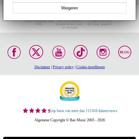
Weigeren
Gratis verzending vanaf
Voor 23:00 besteld,
30 dagen 'niet goed
€ 99,-
morgen in huis (mits
geld terug' garantie!
op voorraad)
BLOG
Disclaimer
|
Privacy policy
|
Cookie-instellingen
op basis van meer dan 113.816 klantreviews
Algemene Copyright © Bax Music 2003 - 2026