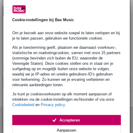
1
Er is
product gevonden.
Top-10
Cookie-instellingen bij Bax Music
Om je bezoek aan onze website soepel te laten verlopen en bij
Analog Cases X-PRO Performance
je te laten passen, gebruiken we functionele cookies.
Surface voor X/Z-statieven
Als je toestemming geeft, plaatsen we daarnaast voorkeurs-,
statistische en marketingcookies, samen met onze 15 partners
€ 248,-
(sommige bevinden zich buiten de EU, waaronder de
Adviesprijs
€ 269,-
Verenigde Staten). Deze cookies stellen ons in staat om je
🔥HOT & NEW
Op voorraad bij de leverancier
surfgedrag op en mogelijk buiten onze website te volgen,
waarbij we je IP-adres en unieke gebruikers-ID’s gebruiken
voor herkenning. Zo kunnen we je ervaring verbeteren en
In mijn winkelwagen
relevante aanbiedingen tonen.
Je kunt je cookievoorkeuren op elk moment aanpassen of
intrekken via de cookie-instellingen rechtsonder of via onze
Cookiebeleid
en
Privacy policy
.
Accepteren
Aanpassen