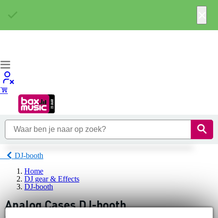
×
DJ-booth
Home
DJ gear & Effects
DJ-booth
Analog Cases DJ-booth