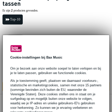
tassen
2
Er zijn
producten gevonden.
Top-10
Analog Cases PULSE Case For 13 inch
MacBook Pro
Cookie-instellingen bij Bax Music
€ 79,-
Adviesprijs
€ 98,-
Op voorraad
Om je bezoek aan onze website soepel te laten verlopen en bij
je te laten passen, gebruiken we functionele cookies.
Ook in
1 winkel
op voorraad
Als je toestemming geeft, plaatsen we daarnaast voorkeurs-,
statistische en marketingcookies, samen met onze 15 partners
In mijn winkelwagen
(sommige bevinden zich buiten de EU, waaronder de
Verenigde Staten). Deze cookies stellen ons in staat om je
surfgedrag op en mogelijk buiten onze website te volgen,
2 reviews
waarbij we je IP-adres en unieke gebruikers-ID’s gebruiken
voor herkenning. Zo kunnen we je ervaring verbeteren en
Analog Cases PULSE Case For 16 inch