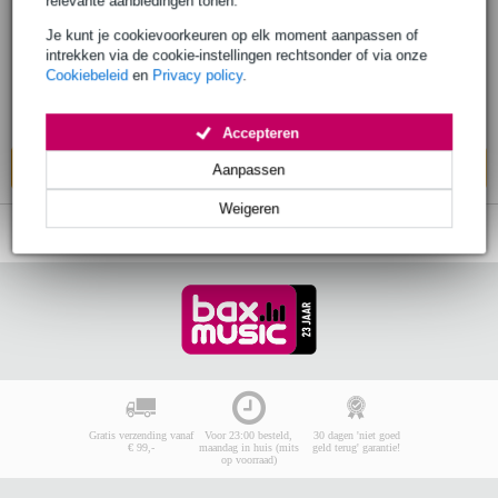
relevante aanbiedingen tonen.
MacBook Pro
Je kunt je cookievoorkeuren op elk moment aanpassen of
intrekken via de cookie-instellingen rechtsonder of via onze
€ 99,-
Cookiebeleid
en
Privacy policy
.
Adviesprijs
€ 108,-
Op voorraad bij de leverancier
Accepteren
In mijn winkelwagen
Aanpassen
Weigeren
Gratis verzending vanaf
Voor 23:00 besteld,
30 dagen 'niet goed
€ 99,-
maandag in huis (mits
geld terug' garantie!
op voorraad)