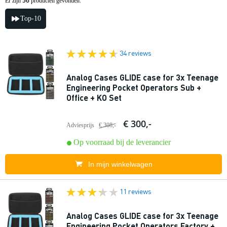
56
Er zijn
producten gevonden.
Top-10
34 reviews
Analog Cases GLIDE case for 3x Teenage
Engineering Pocket Operators Sub +
Office + KO Set
€ 300,-
Adviesprijs
€ 308,-
Op voorraad bij de leverancier
In mijn winkelwagen
11 reviews
Analog Cases GLIDE case for 3x Teenage
Engineering Pocket Operators Factory +