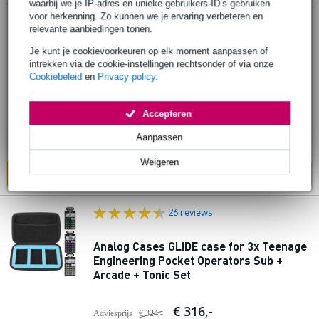
waarbij we je IP-adres en unieke gebruikers-ID’s gebruiken
voor herkenning. Zo kunnen we je ervaring verbeteren en
25 reviews
relevante aanbiedingen tonen.
Analog Cases GLIDE case for 3x Teenage
Je kunt je cookievoorkeuren op elk moment aanpassen of
intrekken via de cookie-instellingen rechtsonder of via onze
Engineering Pocket Operators Sub +
Cookiebeleid
en
Privacy policy
.
Arcade + Speak Set
Accepteren
€ 317,-
Adviesprijs
€ 325,-
Aanpassen
Op voorraad bij de leverancier
Weigeren
In mijn winkelwagen
26 reviews
Analog Cases GLIDE case for 3x Teenage
Engineering Pocket Operators Sub +
Arcade + Tonic Set
€ 316,-
Adviesprijs
€ 324,-