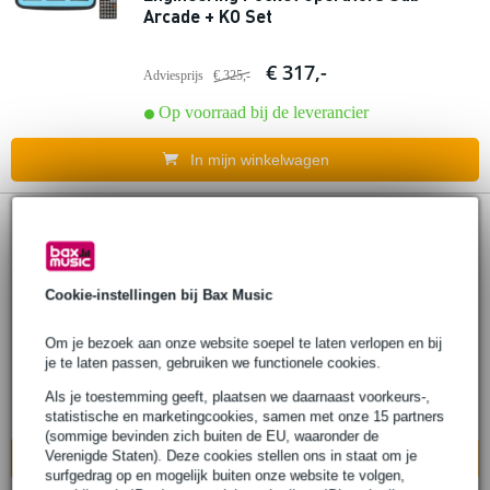
Arcade + KO Set
€ 317,-
Adviesprijs
€ 325,-
Op voorraad bij de leverancier
In mijn winkelwagen
23 reviews
Analog Cases GLIDE case for 3x Teenage
Engineering Pocket Operators Sub +
Cookie-instellingen bij Bax Music
Arcade + Office Set
Om je bezoek aan onze website soepel te laten verlopen en bij
je te laten passen, gebruiken we functionele cookies.
€ 298,-
Adviesprijs
€ 306,-
Als je toestemming geeft, plaatsen we daarnaast voorkeurs-,
Op voorraad bij de leverancier
statistische en marketingcookies, samen met onze 15 partners
(sommige bevinden zich buiten de EU, waaronder de
Verenigde Staten). Deze cookies stellen ons in staat om je
In mijn winkelwagen
surfgedrag op en mogelijk buiten onze website te volgen,