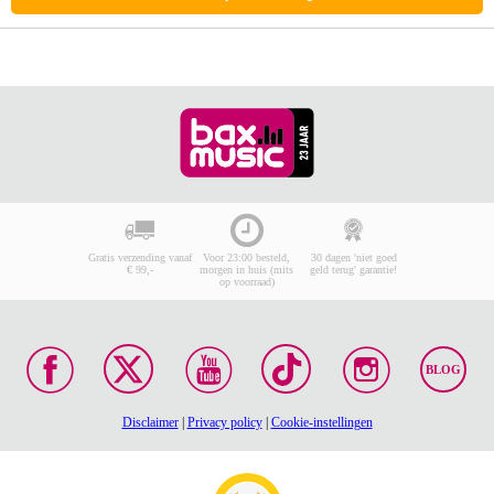
Gratis verzending vanaf
Voor 23:00 besteld,
30 dagen 'niet goed
€ 99,-
morgen in huis (mits
geld terug' garantie!
op voorraad)
BLOG
Disclaimer
|
Privacy policy
|
Cookie-instellingen