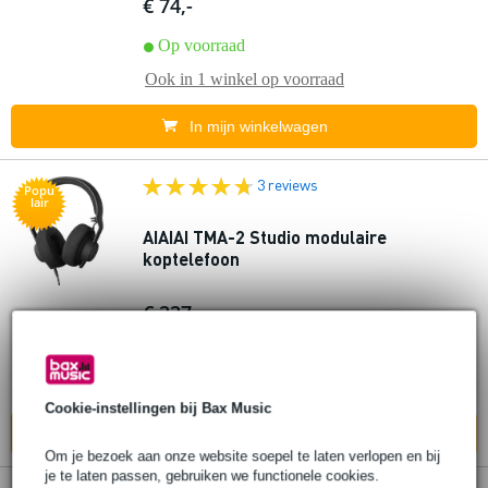
€ 74,-
Op voorraad
Ook in
1 winkel
op voorraad
In mijn winkelwagen
3 reviews
Popu
lair
AIAIAI TMA-2 Studio modulaire
koptelefoon
€ 227,-
Op voorraad
Ook in
1 winkel
op voorraad
Cookie-instellingen bij Bax Music
In mijn winkelwagen
Om je bezoek aan onze website soepel te laten verlopen en bij
je te laten passen, gebruiken we functionele cookies.