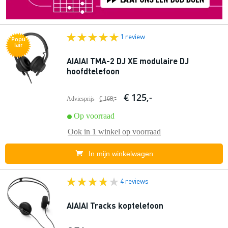
1 review
Popu
lair
AIAIAI TMA-2 DJ XE modulaire DJ
hoofdtelefoon
€ 125,-
Adviesprijs
€ 168,-
Op voorraad
Ook in
1 winkel
op voorraad
In mijn winkelwagen
4 reviews
AIAIAI Tracks koptelefoon