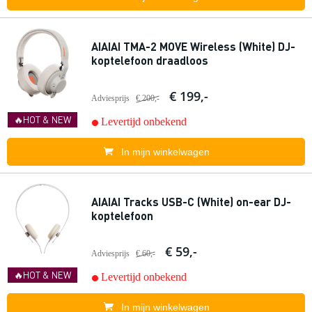
AIAIAI TMA-2 MOVE Wireless (White) DJ-
koptelefoon draadloos
€ 199,-
Adviesprijs
€ 200,-
🔥HOT & NEW
Levertijd onbekend
In mijn winkelwagen
AIAIAI Tracks USB-C (White) on-ear DJ-
koptelefoon
€ 59,-
Adviesprijs
€ 60,-
🔥HOT & NEW
Levertijd onbekend
In mijn winkelwagen