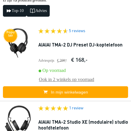
13
Er zijn
producten gevonden.
Top-10
Advies
5 reviews
Popu
lair
AIAIAI TMA-2 DJ Preset DJ-koptelefoon
€ 168,-
Adviesprijs
€ 200,-
Op voorraad
Ook in
2 winkels
op voorraad
In mijn winkelwagen
1 review
AIAIAI TMA-2 Studio XE (modulaire) studio
hoofdtelefoon