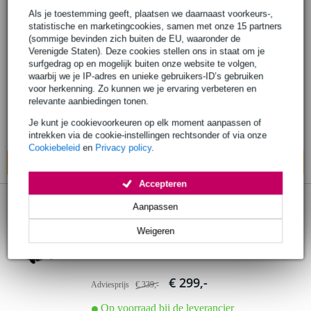
2 reviews
Als je toestemming geeft, plaatsen we daarnaast voorkeurs-,
statistische en marketingcookies, samen met onze 15 partners
AIAIAI TMA-2 DJ Wireless draadloze
(sommige bevinden zich buiten de EU, waaronder de
koptelefoon
Verenigde Staten). Deze cookies stellen ons in staat om je
surfgedrag op en mogelijk buiten onze website te volgen,
waarbij we je IP-adres en unieke gebruikers-ID’s gebruiken
€ 259,-
Adviesprijs
€ 338,-
voor herkenning. Zo kunnen we je ervaring verbeteren en
relevante aanbiedingen tonen.
Op voorraad bij de leverancier
Je kunt je cookievoorkeuren op elk moment aanpassen of
Ook in
1 winkel
op voorraad
intrekken via de cookie-instellingen rechtsonder of via onze
Cookiebeleid
en
Privacy policy
.
In mijn winkelwagen
Accepteren
1 review
Aanpassen
AIAIAI TMA-2 Studio Wireless
Weigeren
hoofdtelefoon
€ 299,-
Adviesprijs
€ 339,-
Op voorraad bij de leverancier