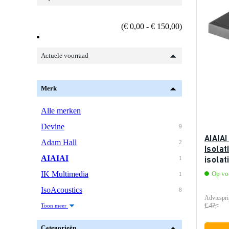
(€ 0,00 - € 150,00)
Actuele voorraad
Merk
Alle merken
Devine
9
AIAIA
Adam Hall
2
Isolat
AIAIAI
isolat
1
IK Multimedia
Op voo
1
IsoAcoustics
8
Adviespri
€ 47,-
Toon meer
Categorieën