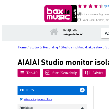
op b
Gratis verzending vana
Voor 23:00 besteld, mo
Bekijk alle
categorieën
Home
Studio & Recording
Studio inrichting & akoestiek
St
/
/
/
AIAIAI Studio monitor isol
Top-10
Start Keuzehulp
Advies
FILTERS
Wis alle toegepaste filters
Prijsklasse