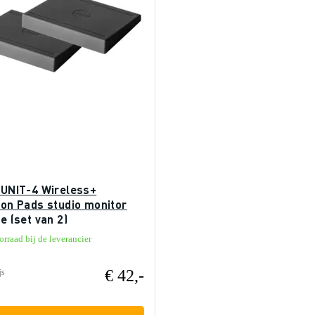
I UNIT-4 Wireless+
ion Pads studio monitor
ie (set van 2)
rraad bij de leverancier
€ 42,-
js