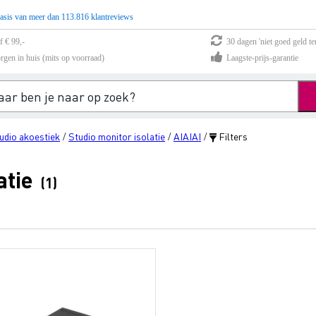
asis van meer dan 113.816 klantreviews
f € 99,-
30 dagen 'niet goed geld te
rgen in huis (mits op voorraad)
Laagste-prijs-garantie
udio akoestiek
Studio monitor isolatie
AIAIAI
Filters
/
/
/
atie
(1)