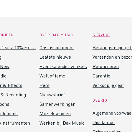
ORIEËN
OVER BAX MUSIC
SERVICE
Deals: 10% Extra
Ons assortiment
Betalingsmogelijk
g!
Laatste nieuws
Verzenden en bezo
 New
Eventkalender winkels
Retourneren
dio
Wall of fame
Garantie
r & Effects
Pers
Verkoop je gear
 & Recording
Nieuwsbrief
OVERIG
foons
Samenwerkingen
Algemene voorwaa
elefoons
Muziekscholen
Disclaimer
kinstrumenten
Werken bij Bax Music
Privacy policy