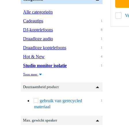
Alle categorieën
Ve
Cadeautips
1
DJ-koptelefoons
8
Draadloze audio
1
Draadloze koptelefoons
1
Hot & New
4
Studio monitor isolatie
1
Toon meer
Duurzaamheid product
gebruik van gerecycled
1
materiaal
Max. gewicht speaker