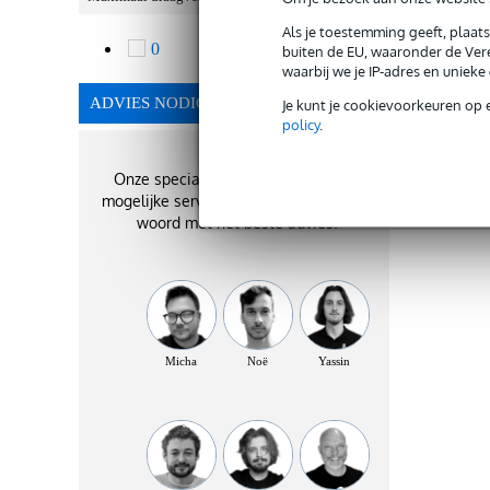
Als je toestemming geeft, plaat
0
buiten de EU, waaronder de Vere
1
waarbij we je IP-adres en uniek
ADVIES NODIG?
Je kunt je cookievoorkeuren op 
policy
.
Onze specialisten geven je de best
mogelijke service. Zij staan je graag te
woord met het beste advies!
Micha
Noë
Yassin