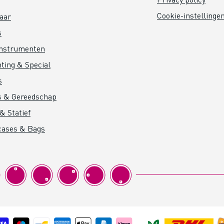
Cookie-instellinge
aar
s
instrumenten
hting & Special
s
s & Gereedschap
& Statief
cases & Bags