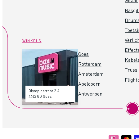
Gitaar
Basgit
Drum
Toets
Verlic
WINKELS
Effect
Goes
Kabel
Rotterdam
Truss 
Amsterdam
Flight
Apeldoorn
Olympiastraat 2-4
Antwerpen
4462 GG Goes