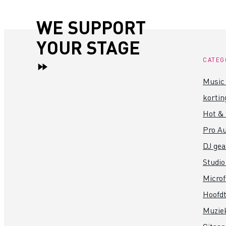
WE SUPPORT
YOUR STAGE
CATEG
Music 
kortin
Hot &
Pro Au
DJ gea
Studio
Micro
Hoofdt
Muzie