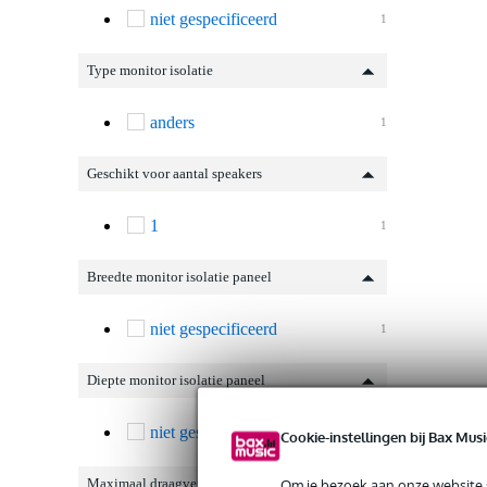
niet gespecificeerd
1
Type monitor isolatie
anders
1
Geschikt voor aantal speakers
1
1
Breedte monitor isolatie paneel
niet gespecificeerd
1
Diepte monitor isolatie paneel
niet gespecificeerd
1
Cookie-instellingen bij Bax Musi
Om je bezoek aan onze website s
Maximaal draagvermogen (kg)