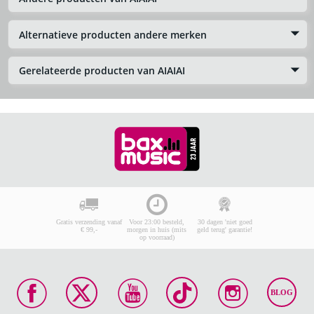
Alternatieve producten andere merken
Gerelateerde producten van AIAIAI
Gratis verzending vanaf
Voor 23:00 besteld,
30 dagen 'niet goed
€ 99,-
morgen in huis (mits
geld terug' garantie!
op voorraad)
BLOG