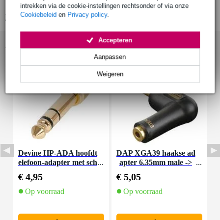
membraan: 40 mm, biocellulose
intrekken via de cookie-instellingen rechtsonder of via onze
Cookiebeleid
en
Privacy policy
.
Bekijk alle productspecificaties
Accepteren
Accessoires (9)
Aanpassen
Weigeren
Devine HP-ADA hoofdt
DAP XGA39 haakse ad
I
elefoon-adapter met sch
apter 6.35mm male ->
roefdraad (set van 2)
3.5mm female (per stu
€ 4,95
€ 5,05
€
k)
Op voorraad
Op voorraad