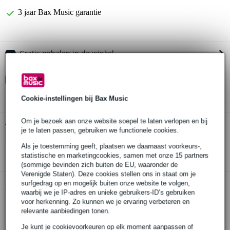
3 jaar Bax Music garantie
Gratis ophalen in de winkel
Kies nu voor 2 jaar extra Bax Music garantie en meer
voordelen
Cookie-instellingen bij Bax Music
€ 12,95 eenmalig
Om je bezoek aan onze website soepel te laten verlopen en bij
AIAIAI TMA-2 DJ Wireless draadloze
Twijfel je of de
je te laten passen, gebruiken we functionele cookies.
koptelefoon
bij je past? Doe de check.
Als je toestemming geeft, plaatsen we daarnaast voorkeurs-,
Start de check
statistische en marketingcookies, samen met onze 15 partners
(sommige bevinden zich buiten de EU, waaronder de
Verenigde Staten). Deze cookies stellen ons in staat om je
surfgedrag op en mogelijk buiten onze website te volgen,
Productinformatie
waarbij we je IP-adres en unieke gebruikers-ID’s gebruiken
voor herkenning. Zo kunnen we je ervaring verbeteren en
AIAIAI TMA-2 DJ Wireless
relevante aanbiedingen tonen.
draadloze koptelefoon
Je kunt je cookievoorkeuren op elk moment aanpassen of