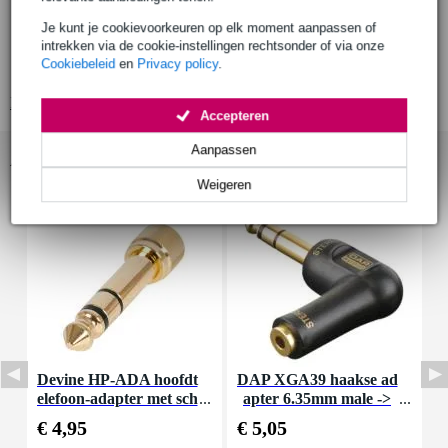
in de verpakking:
2x S11 luidspreker-units
Je kunt je cookievoorkeuren op elk moment aanpassen of
1x X03-zender
intrekken via de cookie-instellingen rechtsonder of via onze
Cookiebeleid
en
Privacy policy
.
2x E04 oorkussens
Bekijk alle productspecificaties
Accepteren
Aanpassen
Accessoires (9)
Weigeren
Devine HP-ADA hoofdt
DAP XGA39 haakse ad
I
elefoon-adapter met sch
apter 6.35mm male ->
roefdraad (set van 2)
3.5mm female (per stu
€ 4,95
€ 5,05
€
k)