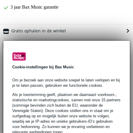
3 jaar Bax Music garantie
Gratis ophalen in de winkel
Kies nu voor 2 jaar extra Bax Music garantie en meer
voordelen
€ 14,95 eenmalig
Cookie-instellingen bij Bax Music
AIAIAI TMA-2 Studio Wireless
Twijfel je of de
hoofdtelefoon
bij je past? Doe de check.
Om je bezoek aan onze website soepel te laten verlopen en bij
je te laten passen, gebruiken we functionele cookies.
Start de check
Als je toestemming geeft, plaatsen we daarnaast voorkeurs-,
statistische en marketingcookies, samen met onze 15 partners
(sommige bevinden zich buiten de EU, waaronder de
Productinformatie
Verenigde Staten). Deze cookies stellen ons in staat om je
surfgedrag op en mogelijk buiten onze website te volgen,
AIAIAI TMA-2 Studio Wireless
waarbij we je IP-adres en unieke gebruikers-ID’s gebruiken
hoofdtelefoon
voor herkenning. Zo kunnen we je ervaring verbeteren en
relevante aanbiedingen tonen.