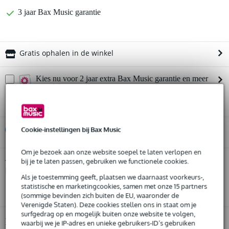
3 jaar Bax Music garantie
Gratis ophalen in de winkel
Kies nu voor 2 jaar extra Bax Music garantie en meer
voordelen
€ 15,75 eenmalig
Cookie-instellingen bij Bax Music
%
Huur dit product
Om je bezoek aan onze website soepel te laten verlopen en
Huur dit product al vanaf 23 euro per maand
bij je te laten passen, gebruiken we functionele cookies.
Sennheiser HD 600 versie 2019 studio
Twijfel je of de
hoofdtelefoon
Huur meerdere producten tegelijk: min. € 300,- en max.
bij je past? Doe de check.
Als je toestemming geeft, plaatsen we daarnaast voorkeurs-,
€ 2.500,-
statistische en marketingcookies, samen met onze 15 partners
Start de check
Gratis
thuisbezorgd of op te halen in de winkel
(sommige bevinden zich buiten de EU, waaronder de
Al na 4 maanden maandelijks opzegbaar
Verenigde Staten). Deze cookies stellen ons in staat om je
De mogelijkheid om je product(en) met korting te kopen
surfgedrag op en mogelijk buiten onze website te volgen,
Snelle vervanging door Bax Music bij een defect
Productinformatie
waarbij we je IP-adres en unieke gebruikers-ID’s gebruiken