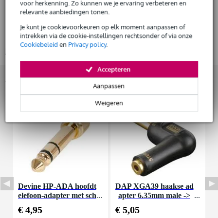
voor herkenning. Zo kunnen we je ervaring verbeteren en
Sennheiser HD 600 versie 2019
relevante aanbiedingen tonen.
Huur dit product
studio hoofdtelefoon
Je kunt je cookievoorkeuren op elk moment aanpassen of
constructie: open
intrekken via de cookie-instellingen rechtsonder of via onze
Cookiebeleid
en
Privacy policy
.
Bekijk alle productspecificaties
Accepteren
Accessoires (10)
Aanpassen
Weigeren
Devine HP-ADA hoofdt
DAP XGA39 haakse ad
elefoon-adapter met sch
apter 6.35mm male ->
m
roefdraad (set van 2)
3.5mm female (per stu
€ 4,95
€ 5,05
€
k)