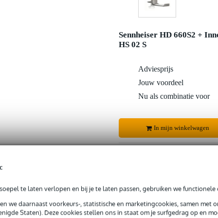
Sennheiser HD 660S2 + Inn
HS 02 S
Adviesprijs
Jouw voordeel
Nu als combinatie voor
In mijn winkelwagen
Productinformatie
c
oepel te laten verlopen en bij je te laten passen, gebruiken we functionele 
 99,-
3 jaar Bax Music garantie
Grati
sen we daarnaast voorkeurs-, statistische en marketingcookies, samen met 
ug' garantie
Laagste-prijs-garantie
Grati
nigde Staten). Deze cookies stellen ons in staat om je surfgedrag op en mog