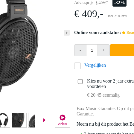
-32%
Adviesprijs
€ 599,-
€ 409,-
incl. 21% btw
Online voorraadstatus:
Best
-
+
Vergelijken
Kies nu voor 2 jaar extr
voordelen
€ 20,45 eenmalig
Bax Music Garantie: Op dit pr
Garantie.
Neem nu bij dit product het B
Video