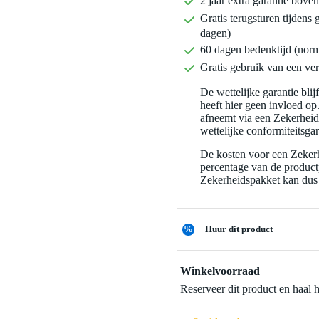
2 jaar extra garantie bov
Gratis terugsturen tijdens 
dagen)
60 dagen bedenktijd (nor
Gratis gebruik van een ver
De wettelijke garantie bli
heeft hier geen invloed op
afneemt via een Zekerhei
wettelijke conformiteitsgar
De kosten voor een Zekerh
percentage van de productp
Zekerheidspakket kan dus 
%
Huur dit product
Winkelvoorraad
Reserveer dit product en haal 