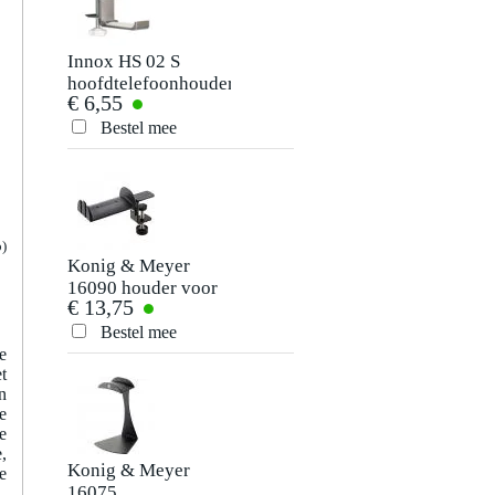
Innox HS 02 S
hoofdtelefoonhouder
€ 6,55
Bestel mee
o)
Konig & Meyer
16090 houder voor
€ 13,75
hoofdtelefoon
Bestel mee
e
t
n
e
e
,
Konig & Meyer
e
16075