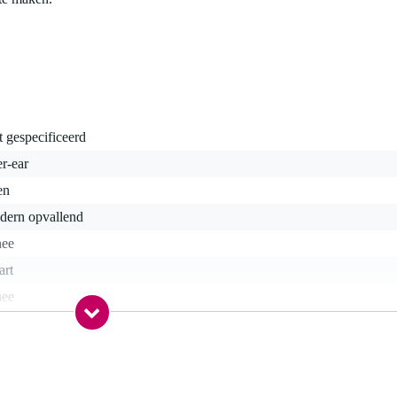
t gespecificeerd
r-ear
en
dern opvallend
nee
art
nee
nee
0-199 cm
a