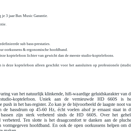
jg je 3 jaar Bax Music Garantie.
ntie.
edefinieerde sub bass-prestaties.
our oorkussens & ergonomische hoofdband.
eze koptelefoon lichter van gewicht dan de meeste studio-koptelefoons.
s deze koptelefoon alleen geschikt voor het aansluiten op professionele (studi
aring van het natuurlijk klinkende, hifi-waardige geluidskarakter van d
studio-koptelefoon. Uniek aan de vernieuwde HD 660S is he
push in het bas-register. Zo kan je de bijvoorbeeld de laagste noot va
 de bassdrum op 45-60 Hz, écht voelen alsof je ernaast staat in d
 bassen zijn sterk verbeterd sinds de HD 660S. Over het gehel
d verbeterd. Ten slotte is het draagcomfort te danken aan de pluche
ch vormgegeven hoofdband. En ook de open oorkussens helpen om d
k te maken.