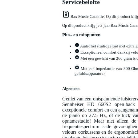
Servicebelofte
Bax Music Garantie
: Op dit product kri
Op dit product krijg je 3 jaar Bax Music Gara
Plus- en minpunten
Audiofiel studiogeluid met extra g
Exceptioneel comfort dankzij vel
Met een gewicht van 260 gram is d
Met een impedantie van 300 Ohm i
geluidsapparatuur.
Algemeen
Geniet van een ontspannende luistererv
Sennheiser HD 660S2 open-back 
exceptionele comfort en een aangename 
de piano op 27.5 Hz, of de kick van
opnamestudio! Maar niet alleen de
frequentiespectrum is de gevoelighei
velours oorkussens en de ergonomis
urenlange luistersessies extra dragelij