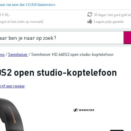
asis van meer dan 113.816 klantreviews
f € 99,-
30 dagen 'niet goed geld te
rgen in huis (mits op voorraad)
Laagste-prijs-garantie
ons
Sennheiser
Sennheiser HD 660S2 open studio-koptelefoon
/
/
S2 open studio-koptelefoon
rijf een review