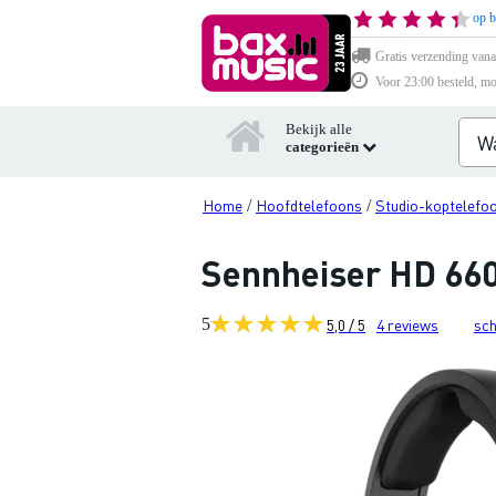
op b
Gratis verzending vana
Voor 23:00 besteld, mo
Bekijk alle
categorieën
Home
Hoofdtelefoons
Studio-koptelefo
/
/
Sennheiser HD 660
5
5,0 / 5
4
reviews
sch