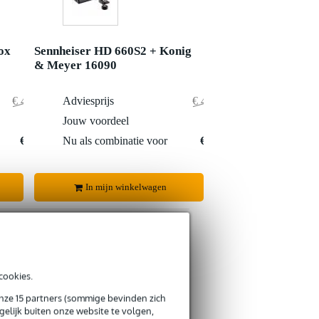
ox
Sennheiser HD 660S2 + Konig
& Meyer 16090
€ 415,55
Adviesprijs
€ 422,75
€ 0,55
Jouw voordeel
€ 0,75
€ 415,-
Nu als combinatie voor
€ 422,-
In mijn winkelwagen
cookies.
s retourneren
onze 15 partners (sommige bevinden zich
s CO2-neutrale verzending
elijk buiten onze website te volgen,