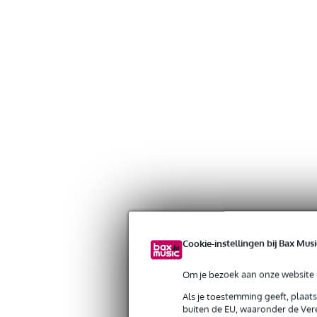
Cookie-instellingen bij Bax Musi
Om je bezoek aan onze website s
Gratis verzending vanaf €
Als je toestemming geeft, plaat
30 dagen 'niet goed geld ter
buiten de EU, waaronder de Vere