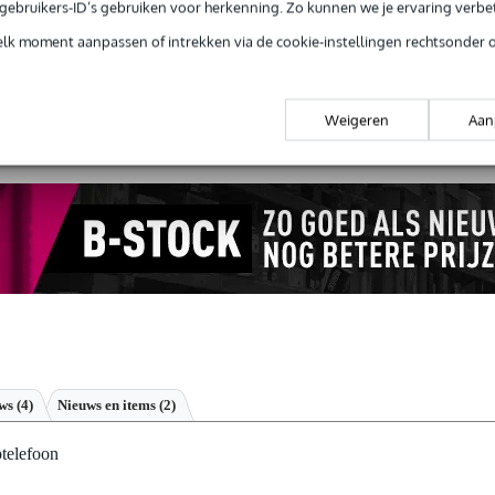
e gebruikers-ID’s gebruiken voor herkenning. Zo kunnen we je ervaring verb
elk moment aanpassen of intrekken via de cookie-instellingen rechtsonder 
 of de
Sennheiser HD 660S2 open studio-koptelefoon
bij je past? Do
Start de check
Weigeren
Aan
ews
(4)
Nieuws en items (2)
telefoon