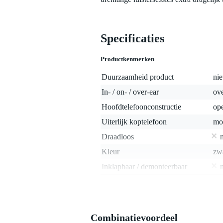
Specificaties
Productkenmerken
Duurzaamheid product
nie
In- / on- / over-ear
ove
Hoofdtelefoonconstructie
op
Uiterlijk koptelefoon
mo
Draadloos
Kleur
zw
Inklapbaar / demonteerbaar
Draaibare oorschelp
Kabellengte
15
Kabel afneembaar
j
Combinatievoordeel