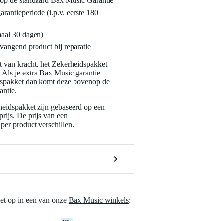
enop de standaard Bax Music Garantie
garantieperiode (i.p.v. eerste 180
maal 30 dagen)
vangend product bij reparatie
jft van kracht, het Zekerheidspakket
. Als je extra Bax Music garantie
dspakket dan komt deze bovenop de
antie.
eidspakket zijn gebaseerd op een
rijs. De prijs van een
per product verschillen.
het op in een van onze
Bax Music winkels
: