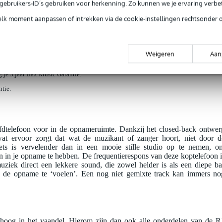
e gebruikers-ID’s gebruiken voor herkenning. Zo kunnen we je ervaring verb
elk moment aanpassen of intrekken via de cookie-instellingen rechtsonder 
on
Weigeren
Aan
jg je 3 jaar Bax Music Garantie.
ntie.
telefoon voor in de opnameruimte. Dankzij het closed-back ontwer
 wat ervoor zorgt dat wat de muzikant of zanger hoort, niet door d
ts is vervelender dan in een mooie stille studio op te nemen, o
 in je opname te hebben. De frequentierespons van deze koptelefoon i
muziek direct een lekkere sound, die zowel helder is als een diepe ba
ns de opname te ‘voelen’. Een nog niet gemixte track kan immers no
oog in het vaandel. Hierom zijn dan ook alle onderdelen van de R