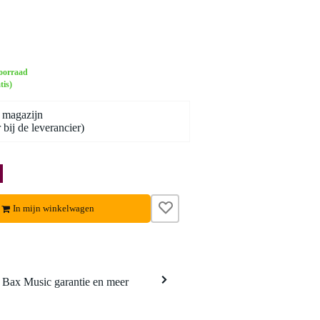
oorraad
tis)
 magazijn
bij de leverancier)
In mijn winkelwagen
a Bax Music garantie en meer