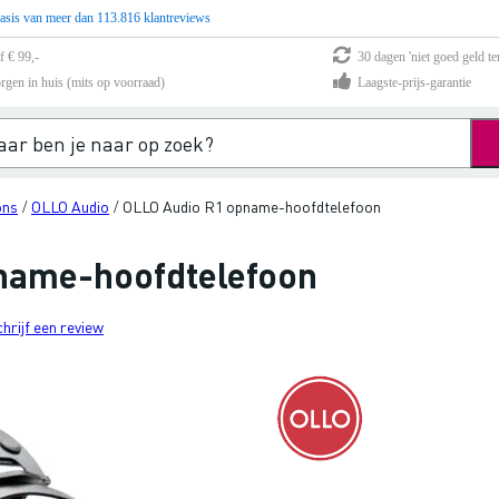
asis van meer dan 113.816 klantreviews
f € 99,-
30 dagen 'niet goed geld te
rgen in huis (mits op voorraad)
Laagste-prijs-garantie
ons
OLLO Audio
OLLO Audio R1 opname-hoofdtelefoon
/
/
name-hoofdtelefoon
chrijf een review