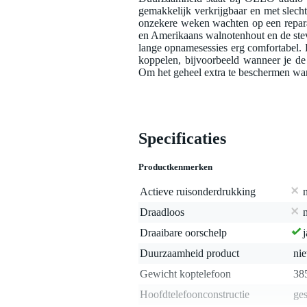
gemakkelijk verkrijgbaar en met slec
onzekere weken wachten op een reparat
en Amerikaans walnotenhout en de stevig
lange opnamesessies erg comfortabel. 
koppelen, bijvoorbeeld wanneer je de 
Om het geheel extra te beschermen wann
Specificaties
Productkenmerken
Actieve ruisonderdrukking
Draadloos
Draaibare oorschelp
j
Duurzaamheid product
nie
Gewicht koptelefoon
38
Hoofdtelefoonconstructie
ges