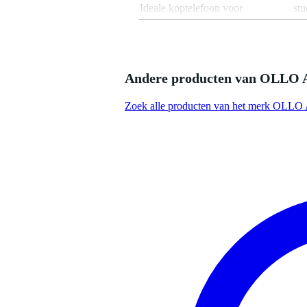
Ideale koptelefoon voor
stu
Impedantie hoofdtelefoon
30
In- / on- / over-ear
ove
Inclusief microfoon
Andere producten van OLLO 
Inklapbaar / demonteerbaar
Zoek alle producten van het merk OLLO
Instelbare bass-boost
Kabel afneembaar
j
Kabellengte
20
Kleur
hou
Maximum frequentie
22
Minimum frequentie
5 -
Type audio connector
ja
Uiterlijk koptelefoon
mo
Volumeregeling
Gewicht en afmetingen inclusief verpakking