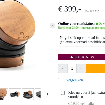
€ 399,-
incl. 21% btw
Online voorraadstatus:
Op v
Bestel voor 23:00 = morgen in huis (gra
Nog 1 stuk op voorraad in ons
(en extra voorraad beschikbaar 
🔥HOT & NEW
-
+
Vergelijken
Kies nu voor 2 jaar extr
voordelen
€ 19,95 eenmalig