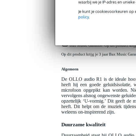
waarbij we je IP-adres en uniek
Productinformatie
Reviews
(0)
Je kunt je cookievoorkeuren op 
policy
.
OLLO Audio R1 opname-hoofdtelefo
Artikelnr:
9000-0147-9237
Servicebelofte
Bax Music Garantie
: Op dit product kri
Op dit product krijg je 3 jaar Bax Music Gara
Algemeen
De OLLO audio R1 is de ideale hoofd
heeft hij een goede geluidsisolatie,
microfoon opgepikt kan worden. Nie
vervolgens alsnog ongewenste geluiden
opzettelijk ‘U-vormig.’ Dit geeft de 
heeft. Dit helpt om de muziek tijde
weleens on-inspirerend zijn.
Duurzame kwaliteit
Duurzaamheid staat bij OLLO audio h