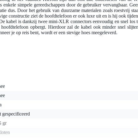
hts enkele simpele gereedschappen door de gebruiker vervangbaar. Gee
ie dus. Door het gebruik van duurzame materialen zoals roestvrij staa
e constructie ziet de hoofdtelefoon er ook luxe uit en is hij ook tijden
De kabel is dankzij twee mini-XLR connectors eenvoudig en snel los t
hoofdtelefoon opbergt. Hierdoor zal de kabel ook minder snel slijten
eer je op reis bent, wordt er een stevige hoes meegeleverd.
nee
nee
a
t gespecificeerd
5 gr
loten