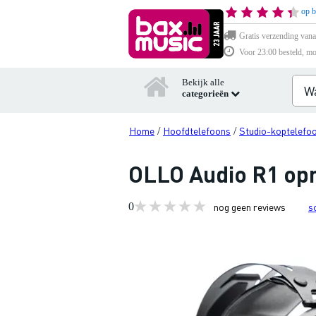
op b
Gratis verzending vana
Voor 23:00 besteld, mo
Bekijk alle
categorieën
Home
Hoofdtelefoons
Studio-koptelefo
/
/
OLLO Audio R1 op
0
nog geen reviews
s