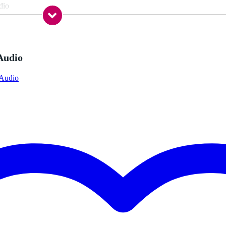
dio
-39 Ohm
r-ear
nee
Audio
nee
 Audio
nee
a
0-249 cm
t / naturel, zwart
 - 22.9 kHz
 9 Hz
ck 3.5 mm TRS, jack 6.3 mm TRS
dern
nee