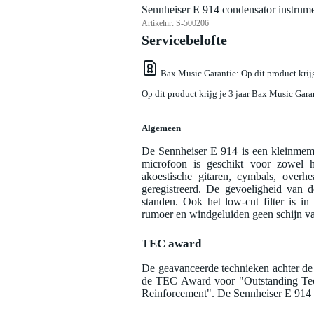
Sennheiser E 914 condensator instrum
Artikelnr:
S-500206
Servicebelofte
Bax Music Garantie
: Op dit product kri
Op dit product krijg je 3 jaar Bax Music Gara
Algemeen
De Sennheiser E 914 is een kleinmem
microfoon is geschikt voor zowel he
akoestische gitaren, cymbals, overh
geregistreerd. De gevoeligheid van d
standen. Ook het low-cut filter is in
rumoer en windgeluiden geen schijn va
TEC award
De geavanceerde technieken achter de 
de TEC Award voor "Outstanding Tec
Reinforcement". De Sennheiser E 914 