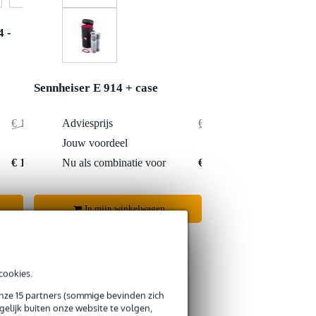
4 -
Sennheiser E 914 + case
€ 1.366,-
Adviesprijs
€ 414,-
€ 34,-
Jouw voordeel
€ 3,-
€ 1.332,-
Nu als combinatie voor
€ 411,-
In mijn winkelwagen
cookies.
onze 15 partners (sommige bevinden zich
elijk buiten onze website te volgen,
s retourneren