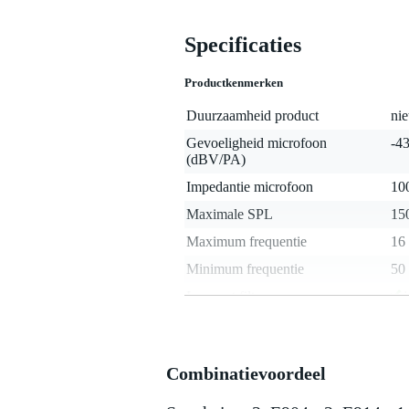
Specificaties
Productkenmerken
Duurzaamheid product
nie
Gevoeligheid microfoon
-4
(dBV/PA)
Impedantie microfoon
10
Maximale SPL
15
Maximum frequentie
16
Minimum frequentie
50
Low-cut filter
j
Pad schakelaar
j
Richtingskarakteristiek
car
Combinatievoordeel
Stereo
Microfoon accessoires
mic