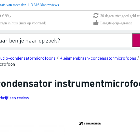
asis van meer dan 113.816 klantreviews
f € 99,-
30 dagen 'niet goed geld te
rgen in huis (mits op voorraad)
Laagste-prijs-garantie
tudio-condensatormicrofoons
Kleinmembraan-condensatormicrofoons
/
/
icrofoon
condensator instrumentmicrofo
chrijf een review