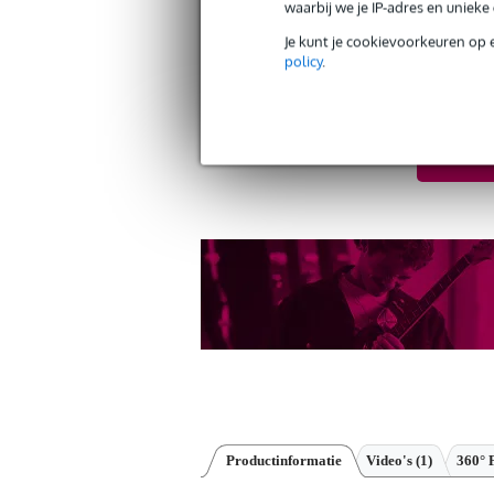
waarbij we je IP-adres en uniek
30 dagen 'niet goed geld ter
Je kunt je cookievoorkeuren op 
policy
.
Twijfel je 
check.
Productinformatie
Video's (1)
360° 