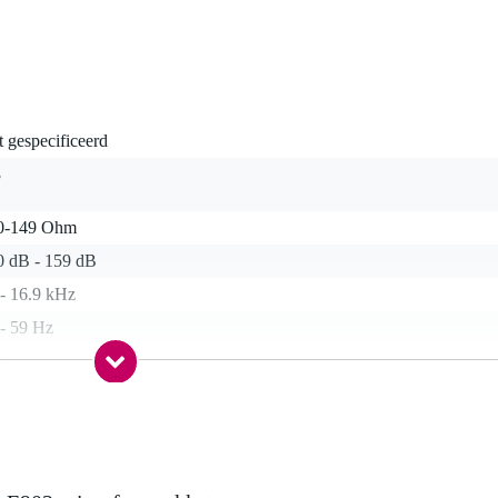
t gespecificeerd
3
0-149 Ohm
0 dB - 159 dB
 - 16.9 kHz
 - 59 Hz
a
a
dioide
nee
rofoon clip, windkap, tasje / etui