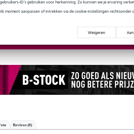
e gebruikers-ID’s gebruiken voor herkenning. Zo kunnen we je ervaring verb
ug' garantie
Laagste-prijs-garantie
Grati
elk moment aanpassen of intrekken via de cookie-instellingen rechtsonder 
of de
Sennheiser E 914 condensator instrumentmicrofoon
bij je pas
Weigeren
Aan
Start de check
Foto
Reviews
(0)