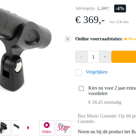
-4%
Adviesprijs
€ 386,-
€ 369,-
incl. 21% btw
Online voorraadstatus:
Best
-
+
Vergelijken
Kies nu voor 2 jaar extr
voordelen
€ 18,45 eenmalig
Bax Music Garantie: Op dit pr
Garantie.
Neem nu bij dit product het B
Video