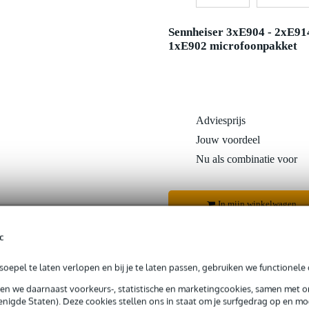
Sennheiser 3xE904 - 2xE91
1xE902 microfoonpakket
Adviesprijs
Jouw voordeel
Nu als combinatie voor
In mijn winkelwagen
c
Productinformatie
oepel te laten verlopen en bij je te laten passen, gebruiken we functionele 
sen we daarnaast voorkeurs-, statistische en marketingcookies, samen met 
nigde Staten). Deze cookies stellen ons in staat om je surfgedrag op en mog
 99,-
3 jaar Bax Music garantie
Grati