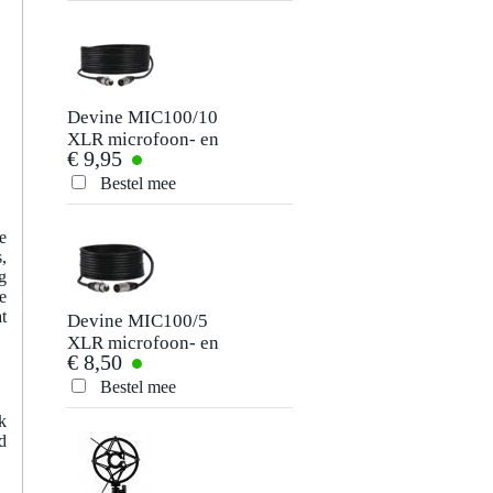
Devine MIC100/10
XLR microfoon- en
€ 9,95
signaalkabel 10
meter
Bestel mee
e
,
g
e
t
Devine MIC100/5
XLR microfoon- en
€ 8,50
signaalkabel 5
meter
Bestel mee
k
d