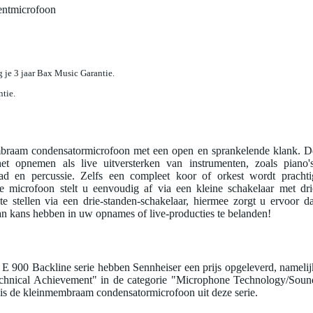
entmicrofoon
jg je 3 jaar Bax Music Garantie.
ntie.
braam condensatormicrofoon met een open en sprankelende klank. D
t opnemen als live uitversterken van instrumenten, zoals piano's
ead en percussie. Zelfs een compleet koor of orkest wordt prachti
e microfoon stelt u eenvoudig af via een kleine schakelaar met dri
 te stellen via een drie-standen-schakelaar, hiermee zorgt u ervoor da
n kans hebben in uw opnames of live-producties te belanden!
E 900 Backline serie hebben Sennheiser een prijs opgeleverd, namelij
hnical Achievement" in de categorie "Microphone Technology/Soun
is de kleinmembraam condensatormicrofoon uit deze serie.