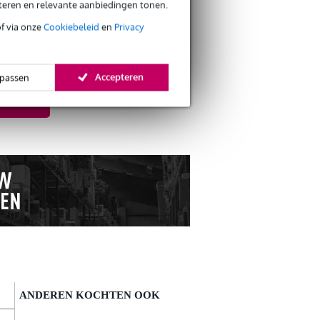
eteren en relevante aanbiedingen tonen.
s CO2-neutrale verzending
of via onze
Cookiebeleid
en
Privacy
t? Doe de
Accepteren
passen
ANDEREN KOCHTEN OOK