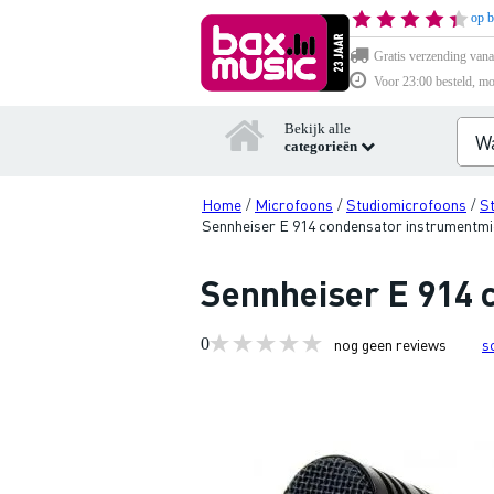
op b
Gratis verzending vana
Voor 23:00 besteld, mo
Bekijk alle
categorieën
Home
Microfoons
Studiomicrofoons
S
/
/
/
Sennheiser E 914 condensator instrumentm
Sennheiser E 914 
0
nog geen reviews
s