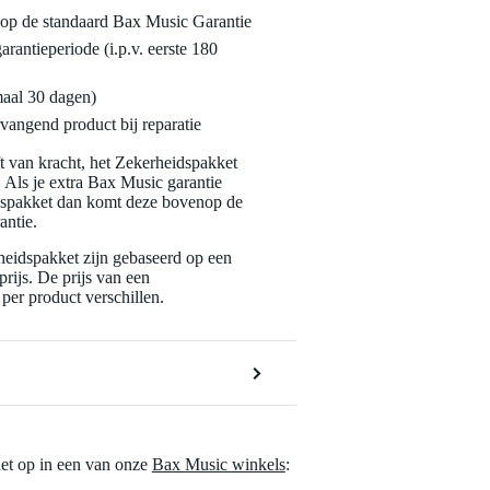
enop de standaard Bax Music Garantie
garantieperiode (i.p.v. eerste 180
maal 30 dagen)
vangend product bij reparatie
jft van kracht, het Zekerheidspakket
. Als je extra Bax Music garantie
dspakket dan komt deze bovenop de
antie.
eidspakket zijn gebaseerd op een
rijs. De prijs van een
per product verschillen.
het op in een van onze
Bax Music winkels
: