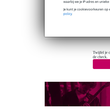
waarbij we je IP-adres en uniek
Je kunt je cookievoorkeuren op 
policy
.
Gratis verzending vanaf €
30 dagen 'niet goed geld ter
Twijfel je 
de check.