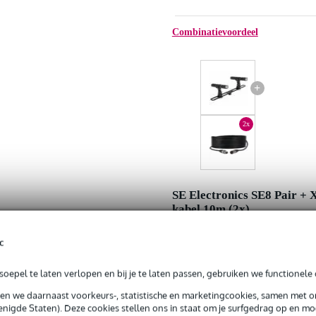
Combinatievoordeel
+
2x
SE Electronics SE8 Pair +
kabel 10m (2x)
c
Nu als combinatie voor
oepel te laten verlopen en bij je te laten passen, gebruiken we functionele 
In mijn winkelwagen
sen we daarnaast voorkeurs-, statistische en marketingcookies, samen met 
nigde Staten). Deze cookies stellen ons in staat om je surfgedrag op en mog