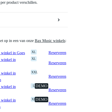
per product verschillen.
het op in een van onze
Bax Music winkels
:
XL
Reserveren
 winkel in Goes
XL
 winkel in
Reserveren
XXL
 winkel in
Reserveren
m
L
DEMO
 winkel in
Reserveren
XL
DEMO
 winkel in
Reserveren
n