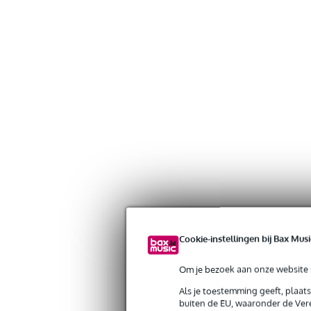
Cookie-instellingen bij Bax Musi
Om je bezoek aan onze website s
Als je toestemming geeft, plaat
buiten de EU, waaronder de Vere