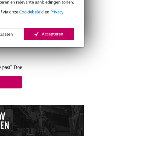
eteren en relevante aanbiedingen tonen.
of via onze
Cookiebeleid
en
Privacy
Accepteren
passen
s retourneren
s CO2-neutrale verzending
e past? Doe