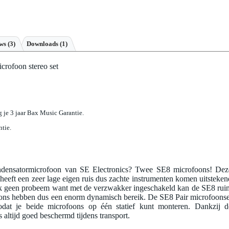
ews
(3)
Downloads (1)
crofoon stereo set
jg je 3 jaar Bax Music Garantie.
ntie.
ndensatormicrofoon van SE Electronics? Twee SE8 microfoons! Dez
eft een zeer lage eigen ruis dus zachte instrumenten komen uitsteken
 ook geen probeem want met de verzwakker ingeschakeld kan de SE8 rui
ns hebben dus een enorm dynamisch bereik. De SE8 Pair microfoonse
odat je beide microfoons op één statief kunt monteren. Dankzij d
 altijd goed beschermd tijdens transport.