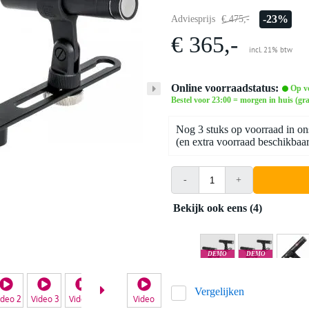
-23%
Adviesprijs
€ 475,-
€ 365,-
incl. 21% btw
Online voorraadstatus:
Op v
Bestel voor 23:00 = morgen in huis (gra
Nog 3 stuks op voorraad in on
(en extra voorraad beschikbaar 
-
+
Bekijk ook eens (4)
DEMO
DEMO
Apeldoorn
Antwerpen
Vergelijken
ideo 2
Video 3
Video 4
Video 5
Video