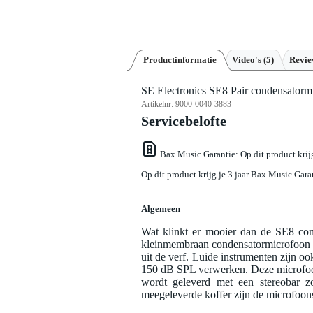
Productinformatie
Video's (5)
Revi
SE Electronics SE8 Pair condensatormi
Artikelnr:
9000-0040-3883
Servicebelofte
Bax Music Garantie
: Op dit product kri
Op dit product krijg je 3 jaar Bax Music Gara
Algemeen
Wat klinkt er mooier dan de SE8 co
kleinmembraan condensatormicrofoon he
uit de verf. Luide instrumenten zijn
150 dB SPL verwerken. Deze microfoo
wordt geleverd met een stereobar z
meegeleverde koffer zijn de microfoons