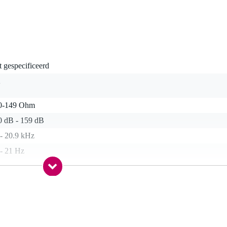
t gespecificeerd
2
0-149 Ohm
0 dB - 159 dB
 - 20.9 kHz
 - 21 Hz
a
a
dioide
 matched pair
rofoon clip, windkap, koffer, stereobar