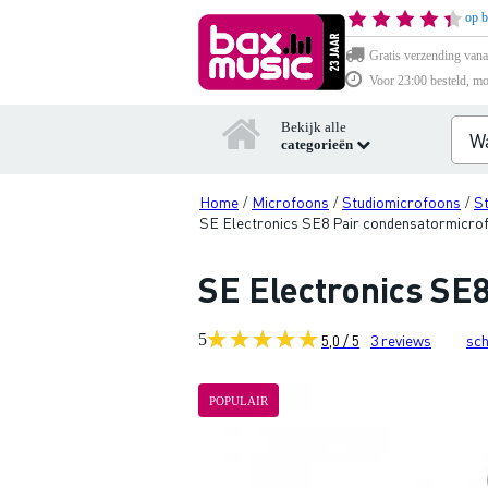
op b
Gratis verzending vana
Voor 23:00 besteld, mo
Bekijk alle
categorieën
Home
Microfoons
Studiomicrofoons
S
/
/
/
SE Electronics SE8 Pair condensatormicrof
SE Electronics SE
5
5,0 / 5
3
reviews
sch
POPULAIR