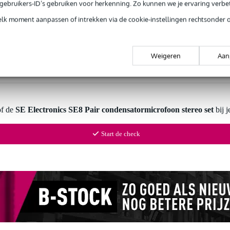
e gebruikers-ID’s gebruiken voor herkenning. Zo kunnen we je ervaring verb
Productinformatie
elk moment aanpassen of intrekken via de cookie-instellingen rechtsonder 
Weigeren
Aan
 99,-
3 jaar Bax Music garantie
Grati
ug' garantie
Laagste-prijs-garantie
Grati
of de
SE Electronics SE8 Pair condensatormicrofoon stereo set
bij j
Start de check