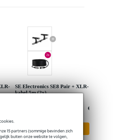
+
2x
 XLR-
SE Electronics SE8 Pair + XLR-
kabel 5m (2x)
€ 384,90
Nu als combinatie voor
€ 382,-
cookies.
In mijn winkelwagen
onze 15 partners (sommige bevinden zich
elijk buiten onze website te volgen,