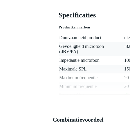
Specificaties
Productkenmerken
Duurzaamheid product
nie
Gevoeligheid microfoon
-3
(dBV/PA)
Impedantie microfoon
10
Maximale SPL
15
Maximum frequentie
20
Minimum frequentie
20
Low-cut filter
j
Pad schakelaar
j
Richtingskarakteristiek
car
Combinatievoordeel
Stereo
ja,
Microfoon accessoires
mic