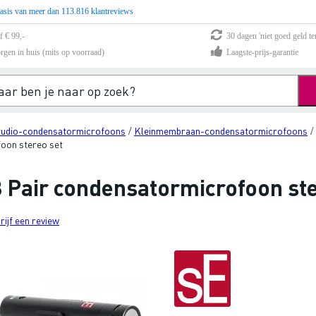
asis van meer dan 113.816 klantreviews
f € 99,-
30 dagen 'niet goed geld te
rgen in huis (mits op voorraad)
Laagste-prijs-garantie
tudio-condensatormicrofoons
Kleinmembraan-condensatormicrofoons
/
/
oon stereo set
8 Pair condensatormicrofoon ste
rijf een review