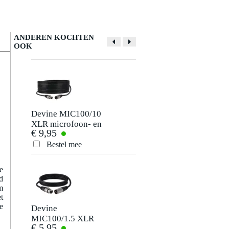
ANDEREN KOCHTEN
OOK
Devine MIC100/10
Devine PRO 5000
XLR microfoon- en
studio
€ 9,95
€ 55,-
signaalkabel 10
hoofdtelefoon
meter
Bestel mee
Bestel mee
e
d
m
t
e
Devine
Devine PRO 3000
MIC100/1.5 XLR
studio
€ 5,95
€ 35,-
microfoon- en
hoofdtelefoon