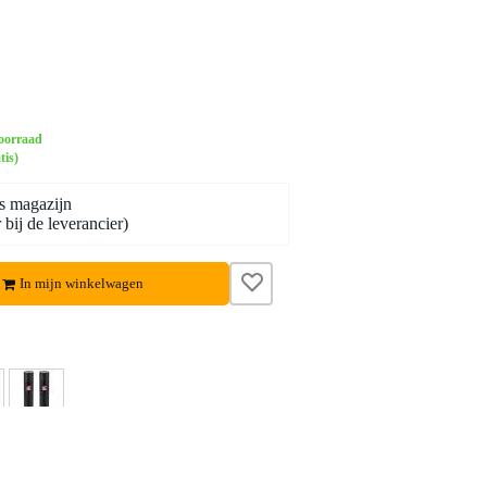
oorraad
tis)
s magazijn
bij de leverancier)
In mijn winkelwagen