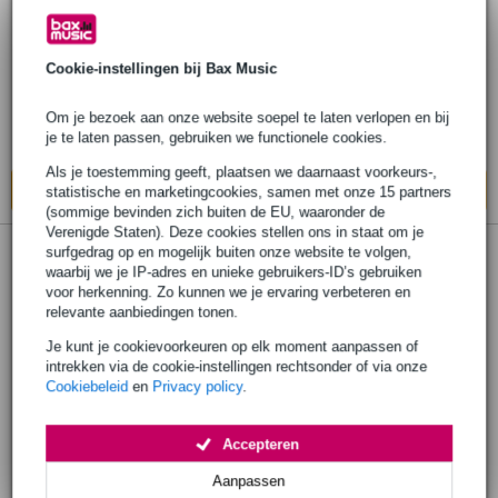
ear studio-hoofdtelefoon
€ 196,-
Cookie-instellingen bij Bax Music
Adviesprijs
€ 259,-
Op voorraad bij de leverancier
Om je bezoek aan onze website soepel te laten verlopen en bij
je te laten passen, gebruiken we functionele cookies.
Ook in
1 winkel
op voorraad
Als je toestemming geeft, plaatsen we daarnaast voorkeurs-,
In mijn winkelwagen
statistische en marketingcookies, samen met onze 15 partners
(sommige bevinden zich buiten de EU, waaronder de
Verenigde Staten). Deze cookies stellen ons in staat om je
surfgedrag op en mogelijk buiten onze website te volgen,
waarbij we je IP-adres en unieke gebruikers-ID’s gebruiken
voor herkenning. Zo kunnen we je ervaring verbeteren en
relevante aanbiedingen tonen.
Je kunt je cookievoorkeuren op elk moment aanpassen of
intrekken via de cookie-instellingen rechtsonder of via onze
Cookiebeleid
en
Privacy policy
.
Accepteren
Aanpassen