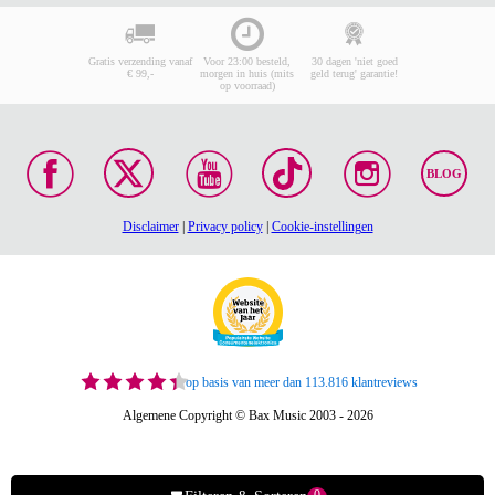
Gratis verzending vanaf
Voor 23:00 besteld,
30 dagen 'niet goed
€ 99,-
morgen in huis (mits
geld terug' garantie!
op voorraad)
BLOG
Disclaimer
|
Privacy policy
|
Cookie-instellingen
op basis van meer dan 113.816 klantreviews
Algemene Copyright © Bax Music 2003 - 2026