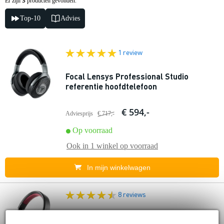
3
Er zijn
producten gevonden.
Top-10
Advies
1 review
Focal Lensys Professional Studio
referentie hoofdtelefoon
€ 594,-
Adviesprijs
€ 717,-
Op voorraad
Ook in
1 winkel
op voorraad
In mijn winkelwagen
8 reviews
Focal Listen Professional gesloten over-