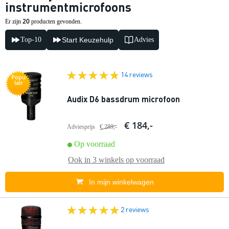
instrumentmicrofoons
20
Er zijn
producten gevonden.
Top-10
Start Keuzehulp
Advies
14 reviews
Popu
lair
Audix D6 bassdrum microfoon
€ 184,-
Adviesprijs
€ 289,-
Op voorraad
Ook in
3 winkels
op voorraad
In mijn winkelwagen
2 reviews