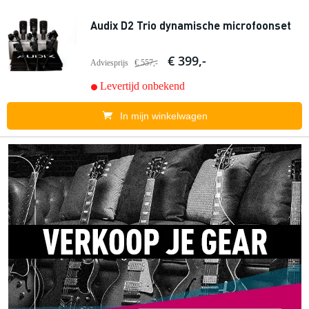
Audix D2 Trio dynamische microfoonset
€ 399,-
Adviesprijs
€ 557,-
Levertijd onbekend
In mijn winkelwagen