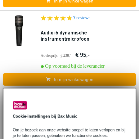
In mijn winkelwagen
7 reviews
Audix i5 dynamische
instrumentmicrofoon
€ 95,-
Adviesprijs
€ 138,-
Op voorraad bij de leverancier
In mijn winkelwagen
Audix FireBall V dynamische
instrumentmicrofoon
Cookie-instellingen bij Bax Music
€ 147,-
Adviesprijs
€ 188,-
Om je bezoek aan onze website soepel te laten verlopen en bij
Op voorraad bij de leverancier
je te laten passen, gebruiken we functionele cookies.