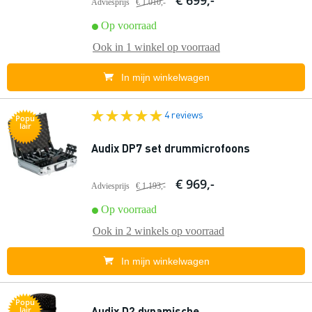
€ 699,-
Adviesprijs
€ 1.010,-
Op voorraad
Ook in
1 winkel
op voorraad
In mijn winkelwagen
4 reviews
Popu
lair
Audix DP7 set drummicrofoons
€ 969,-
Adviesprijs
€ 1.193,-
Op voorraad
Ook in
2 winkels
op voorraad
In mijn winkelwagen
Popu
Audix D2 dynamische
lair