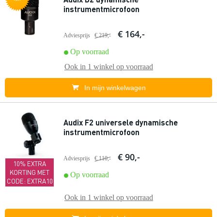
instrumentmicrofoon
€ 164,-
Adviesprijs
€ 219,-
Op voorraad
Ook in
1 winkel
op voorraad
In mijn winkelwagen
Audix F2 universele dynamische
instrumentmicrofoon
€ 90,-
Adviesprijs
€ 110,-
10% EXTRA
KORTING MET
Op voorraad
CODE: EXTRA10
Ook in
1 winkel
op voorraad