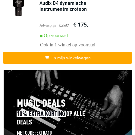
Audix D4 dynamische
instrumentmicrofoon
€ 175,-
Adviesprijs
€ 253,-
Op voorraad
Ook in
1 winkel
op voorraad
In mijn winkelwagen