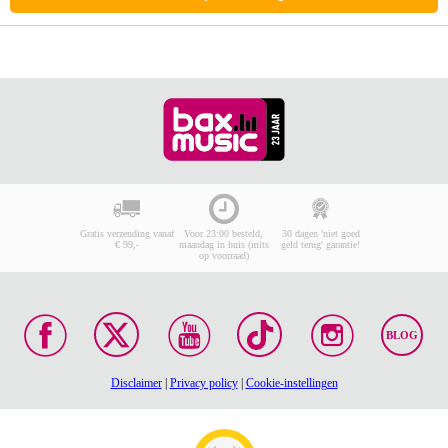
Gratis verzending vanaf
Voor 23:00 besteld,
30 dagen 'niet goed
€ 99,-
maandag in huis (mits
geld terug' garantie!
op voorraad)
BLOG
Disclaimer
|
Privacy policy
|
Cookie-instellingen