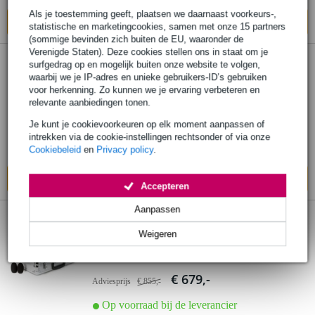
Als je toestemming geeft, plaatsen we daarnaast voorkeurs-,
In mijn winkelwagen
statistische en marketingcookies, samen met onze 15 partners
(sommige bevinden zich buiten de EU, waaronder de
Verenigde Staten). Deze cookies stellen ons in staat om je
surfgedrag op en mogelijk buiten onze website te volgen,
Audix DP Elite 8 Professionele Drum- en
waarbij we je IP-adres en unieke gebruikers-ID’s gebruiken
Instrumentmicrofoonset
voor herkenning. Zo kunnen we je ervaring verbeteren en
relevante aanbiedingen tonen.
€ 2.509,-
Je kunt je cookievoorkeuren op elk moment aanpassen of
Adviesprijs
€ 3.063,-
intrekken via de cookie-instellingen rechtsonder of via onze
Op voorraad bij de leverancier
Cookiebeleid
en
Privacy policy
.
In mijn winkelwagen
Accepteren
Aanpassen
Audix DP-Quad 4-delige
Weigeren
drummicrofoonset
€ 679,-
Adviesprijs
€ 855,-
Op voorraad bij de leverancier