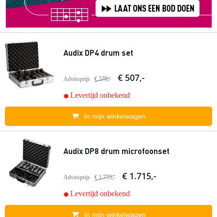
Audix DP4 drum set
€ 507,-
Adviesprijs
€ 578,-
Levertijd onbekend
In mijn winkelwagen
Audix DP8 drum microfoonset
€ 1.715,-
Adviesprijs
€ 1.775,-
Levertijd onbekend
In mijn winkelwagen