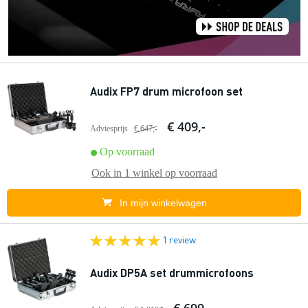
Audix FP7 drum microfoon set
€ 409,-
Adviesprijs
€ 647,-
Op voorraad
Ook in
1 winkel
op voorraad
In mijn winkelwagen
1 review
Audix DP5A set drummicrofoons