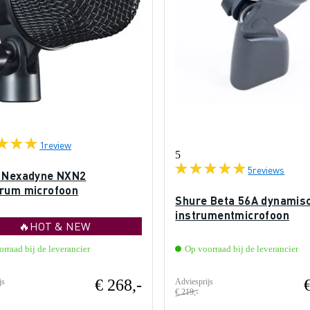
1
review
5
5
reviews
 Nexadyne NXN2
rum microfoon
Shure Beta 56A dynamis
instrumentmicrofoon
🔥HOT & NEW
rraad bij de leverancier
Op voorraad bij de leverancier
€ 268,-
js
Adviesprijs
€ 219,-