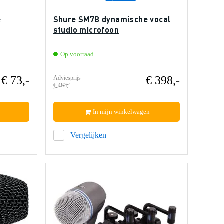
e
Shure SM7B dynamische vocal
studio microfoon
Op voorraad
€ 73,-
€ 398,-
Adviesprijs
€ 483,-
In mijn winkelwagen
Vergelijken