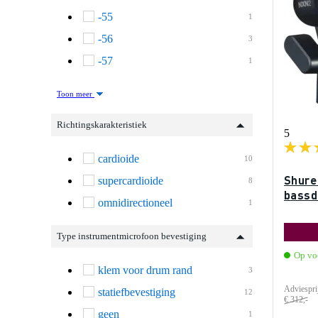
-55
1
-56
3
-57
1
Toon meer
Richtingskarakteristiek
5
cardioide
10
Shure
supercardioide
8
bassd
omnidirectioneel
1
Type instrumentmicrofoon bevestiging
Op voo
klem voor drum rand
3
Adviespri
statiefbevestiging
12
€ 312,-
geen
1