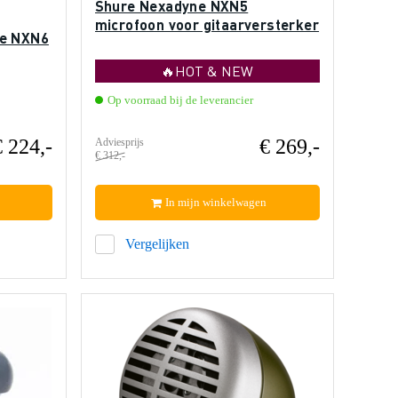
Shure Nexadyne NXN5
microfoon voor gitaarversterker
ne NXN6
🔥HOT & NEW
Op voorraad bij de leverancier
€ 224,-
€ 269,-
Adviesprijs
€ 312,-
In mijn winkelwagen
Vergelijken