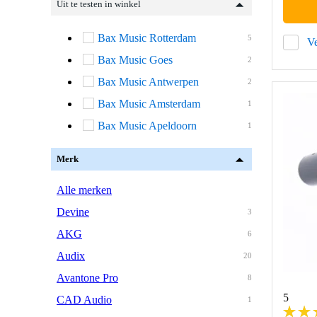
Uit te testen in winkel
Bax Music Rotterdam
5
Ve
Bax Music Goes
2
Bax Music Antwerpen
2
Bax Music Amsterdam
1
Bax Music Apeldoorn
1
Merk
Alle merken
Devine
3
AKG
6
Audix
20
Avantone Pro
8
5
CAD Audio
1