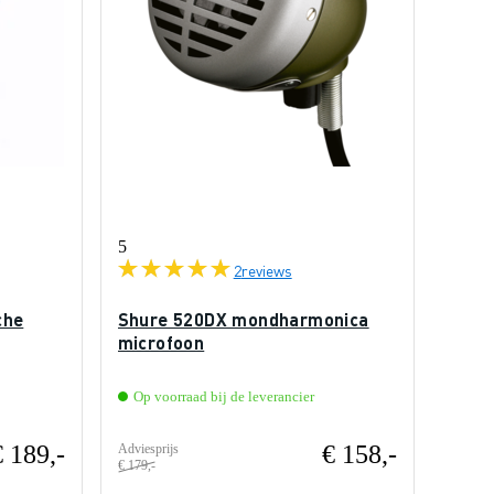
5
2
reviews
che
Shure 520DX mondharmonica
microfoon
Op voorraad bij de leverancier
€ 189,-
€ 158,-
Adviesprijs
€ 179,-