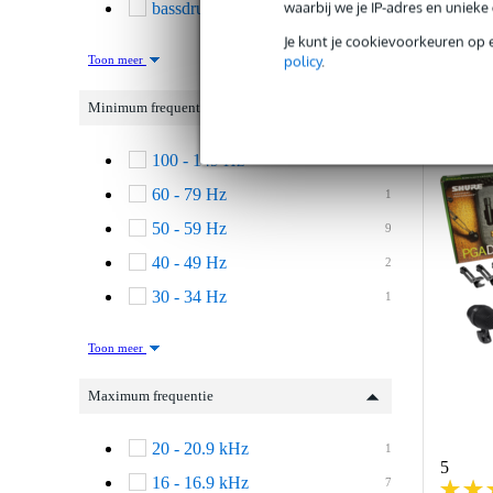
waarbij we je IP-adres en uniek
bassdrum
3
Ve
Je kunt je cookievoorkeuren op 
policy
.
Toon meer
Minimum frequentie
100 - 149 Hz
1
60 - 79 Hz
1
50 - 59 Hz
9
40 - 49 Hz
2
30 - 34 Hz
1
Toon meer
Maximum frequentie
20 - 20.9 kHz
1
5
16 - 16.9 kHz
7