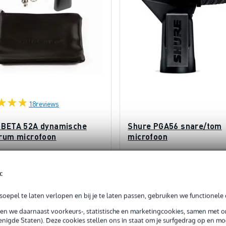
18
reviews
 BETA 52A dynamische
Shure PGA56 snare/tom
drum microfoon
microfoon
orraad
Op voorraad
c
€ 198,-
js
Adviesprijs
€ 109,-
oepel te laten verlopen en bij je te laten passen, gebruiken we functionele 
sen we daarnaast voorkeurs-, statistische en marketingcookies, samen met 
In mijn winkelwagen
In mijn winkelwagen
nigde Staten). Deze cookies stellen ons in staat om je surfgedrag op en mog