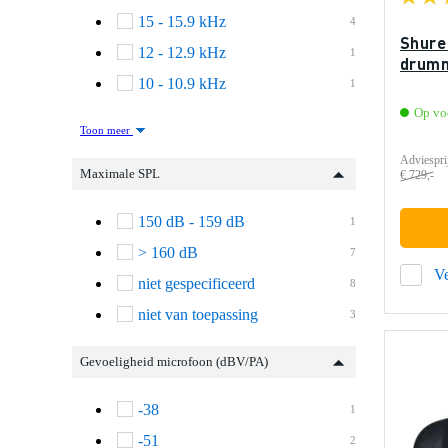
15 - 15.9 kHz
4
Shure
12 - 12.9 kHz
1
drumm
10 - 10.9 kHz
1
Op vo
Toon meer
Adviespri
Maximale SPL
€ 729,-
150 dB - 159 dB
1
> 160 dB
7
Ve
niet gespecificeerd
8
niet van toepassing
3
Gevoeligheid microfoon (dBV/PA)
-38
1
-51
2