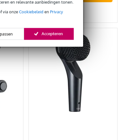
eteren en relevante aanbiedingen tonen.
Vergelijken
of via onze
Cookiebeleid
en
Privacy
Accepteren
passen
l