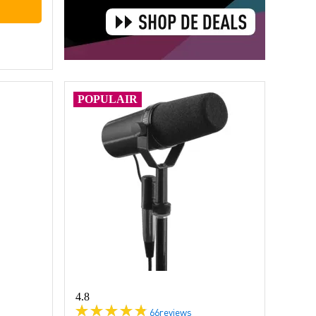
POPULAIR
4.8
66
reviews