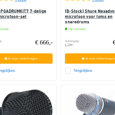
 PGADRUMKIT7 7-delige
(B-Stock) Shure Nexady
icrofoon-set
microfoon voor toms en
snaredrums
orraad
Op voorraad
€ 666,-
js
Adviesprijs
€ 230,-
In mijn winkelwagen
In mijn winkelwagen
rgelijken
Vergelijken