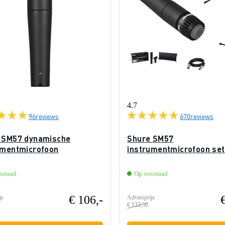
4.7
96
reviews
670
reviews
 SM57 dynamische
Shure SM57
umentmicrofoon
instrumentmicrofoon set
orraad
Op voorraad
€ 106,-
js
Adviesprijs
€ 133,50