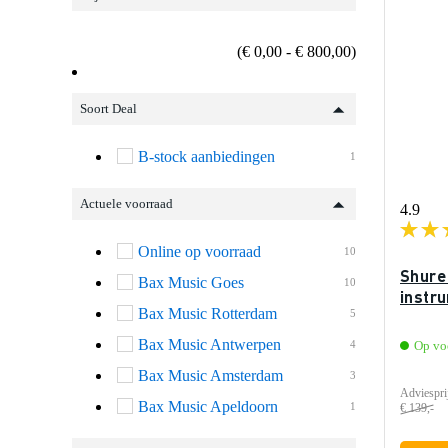
(€ 0,00 - € 800,00)
Soort Deal
B-stock aanbiedingen
1
Actuele voorraad
4.9
Online op voorraad
10
Shure
Bax Music Goes
10
instr
Bax Music Rotterdam
5
Bax Music Antwerpen
4
Op vo
Bax Music Amsterdam
3
Adviespri
Bax Music Apeldoorn
1
€ 139,-