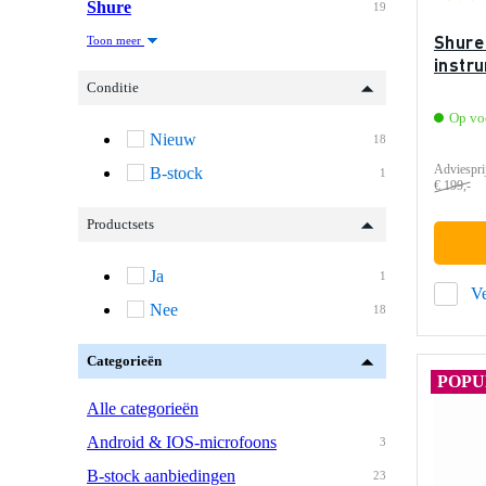
Shure
19
Shure
Toon meer
instr
Conditie
Op vo
Nieuw
18
Adviespri
B-stock
1
€ 199,-
Productsets
Ja
1
Ve
Nee
18
Categorieën
POPU
Alle categorieën
Android & IOS-microfoons
3
B-stock aanbiedingen
23