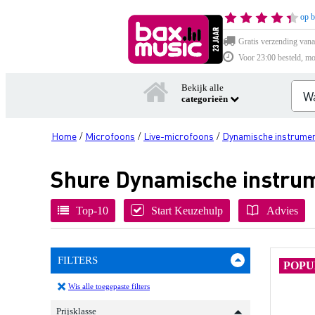
op b
Gratis verzending vana
Voor 23:00 besteld, mo
Bekijk alle
categorieën
Home
Microfoons
Live-microfoons
Dynamische instrume
/
/
/
Shure Dynamische instru
Top-10
Start Keuzehulp
Advies
FILTERS
POPU
Wis alle toegepaste filters
Prijsklasse