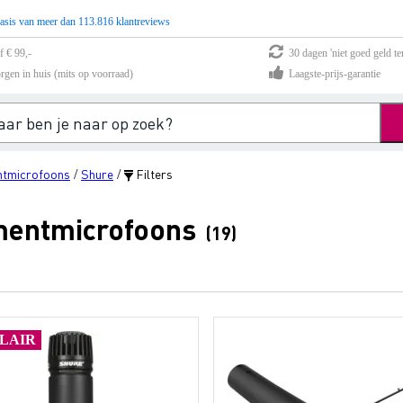
asis van meer dan 113.816 klantreviews
f € 99,-
30 dagen 'niet goed geld te
rgen in huis (mits op voorraad)
Laagste-prijs-garantie
ntmicrofoons
Shure
Filters
/
/
mentmicrofoons
(19)
LAIR