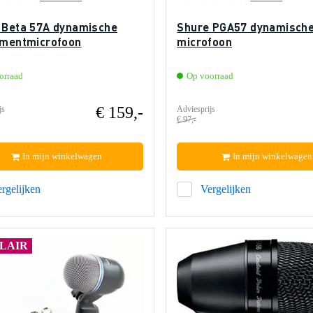
 Beta 57A dynamische
Shure PGA57 dynamisch
umentmicrofoon
microfoon
orraad
Op voorraad
€ 159,-
js
Adviesprijs
€ 97,-
In mijn winkelwagen
In mijn winkelwagen
rgelijken
Vergelijken
LAIR