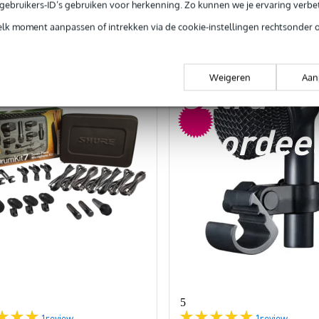
e gebruikers-ID’s gebruiken voor herkenning. Zo kunnen we je ervaring verb
rgelijken
Vergelijken
elk moment aanpassen of intrekken via de cookie-instellingen rechtsonder 
Weigeren
Aan
extra
voordee
5
1
review
1
review