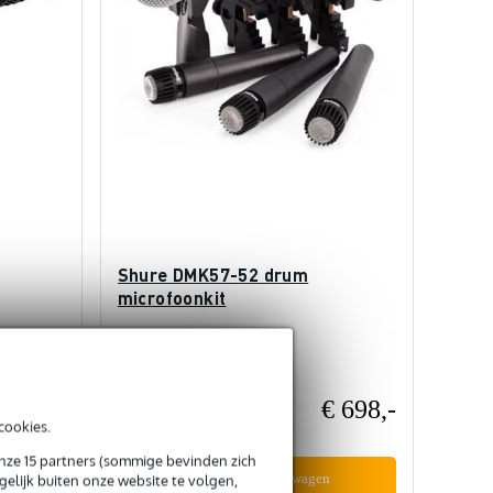
Shure DMK57-52 drum
microfoonkit
Op voorraad
€ 95,-
€ 698,-
Adviesprijs
€ 829,-
cookies.
onze 15 partners (sommige bevinden zich
In mijn winkelwagen
elijk buiten onze website te volgen,