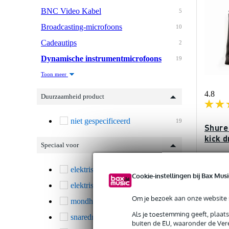
BNC Video Kabel
5
Broadcasting-microfoons
10
Cadeautips
2
Dynamische instrumentmicrofoons
19
Toon meer
4.8
Duurzaamheid product
niet gespecificeerd
19
Shure
kick 
Speciaal voor
Op vo
elektrische basgitaar(versterker)
3
Cookie-instellingen bij Bax Musi
elektrische gitaar(versterker)
1
Adviespri
€ 257,-
Om je bezoek aan onze website s
mondharmonica
1
Als je toestemming geeft, plaat
snaredrum / tom / percussie
9
buiten de EU, waaronder de Vere