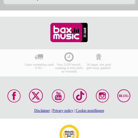
Gratis verzending vanaf
Voor 23:00 besteld,
30 dagen 'niet goed
€ 99,-
maandag in huis (mits
geld terug' garantie!
op voorraad)
BLOG
Disclaimer
|
Privacy policy
|
Cookie-instellingen