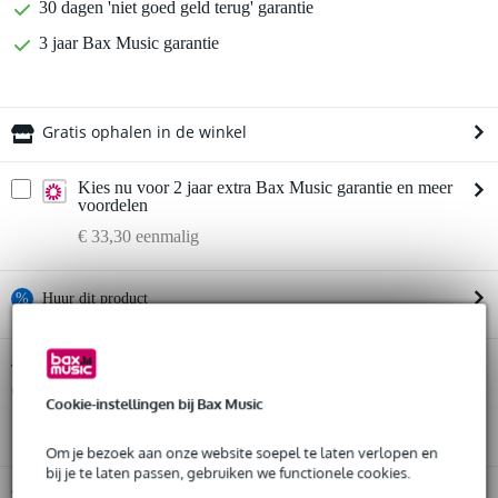
30 dagen 'niet goed geld terug' garantie
3 jaar Bax Music garantie
Gratis ophalen in de winkel
Kies nu voor 2 jaar extra Bax Music garantie en meer
voordelen
€ 33,30 eenmalig
%
Huur dit product
Huur dit product al vanaf 48 euro per maand
Shure PGADRUMKIT7 7-delige
Twijfel je of de
drummicrofoon-set
Huur meerdere producten tegelijk: min. € 300,- en max.
bij je past? Doe de check.
Cookie-instellingen bij Bax Music
€ 2.500,-
Start de check
Gratis
thuisbezorgd of op te halen in de winkel
Al na 4 maanden maandelijks opzegbaar
Om je bezoek aan onze website soepel te laten verlopen en
De mogelijkheid om je product(en) met korting te kopen
bij je te laten passen, gebruiken we functionele cookies.
Snelle vervanging door Bax Music bij een defect