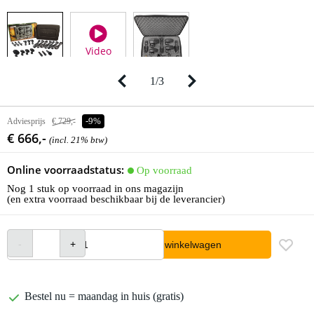
Video
1
/
3
Adviesprijs
€ 729,-
-9%
€ 666,-
(incl. 21% btw)
Online voorraadstatus:
Op voorraad
Nog 1 stuk op voorraad in ons magazijn
(en extra voorraad beschikbaar bij de leverancier)
In winkelwagen
Bestel nu = maandag in huis (gratis)