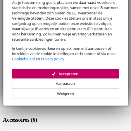
Productinformatie
Als je toestemming geeft, plaatsen we daarnaast voorkeurs-,
statistische en marketingcookies, samen met onze 15 partners
Shure PGADRUMKIT7
(sommige bevinden zich buiten de EU, waaronder de
Huur dit product
Verenigde Staten). Deze cookies stellen ons in staat om je
drummicrofoon-set:
1x PGA52 Cardioïde Dynamische Kick Drum Microfoon,
surfgedrag op en mogelijk buiten onze website te volgen,
waarbij we je IP-adres en unieke gebruikers-ID’s gebruiken
3x PGA56 Cardioïde Dynamische Snare/Tom Microfoon,
voor herkenning. Zo kunnen we je ervaring verbeteren en
1x PGA57 Cardioïde Dynamische Instrument Microfoon,
relevante aanbiedingen tonen.
technische specificaties:
Je kunt je cookievoorkeuren op elk moment aanpassen of
PGA52: type: dynamisch (moving coil) frequentierespons: 50 Hz
intrekken via de cookie-instellingen rechtsonder of via onze
- 12 kHz richtingskarakteristiek: cardioïde uitvoerimpedantie: 150
Cookiebeleid
en
Privacy policy
.
Ohm gevoeligheid: -55 dBV/Pa (1.75 mV) gewicht: 454 g
PGA56: type: dynamisch (moving coil) frequentierespons: 50 Hz
- 15 kHz richtingskarakteristiek: cardioïde uitvoerimpedantie: 200
Accepteren
Ohm gevoeligheid: -57 dBV/Pa (1.45 mV) gewicht: 287 g
Aanpassen
PGA57: type: dynamisch (moving coil) frequentierespons: 50 Hz
- 15 kHz richtingskarakteristiek: cardioïde uitvoerimpedantie: 150
Ohm gevoeligheid: -56.5 dBV/Pa (1.5 mV) gewicht: 280 g
Weigeren
Bekijk alle productspecificaties
Accessoires (6)