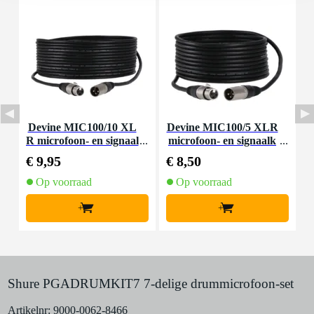
Devine MIC100/10 XL
Devine MIC100/5 XLR
I
R microfoon- en signaal
microfoon- en signaalk
n
kabel 10 meter
abel 5 meter
€ 9,95
€ 8,50
€
Op voorraad
Op voorraad
+
+
Shure PGADRUMKIT7 7-delige drummicrofoon-set
Artikelnr:
9000-0062-8466