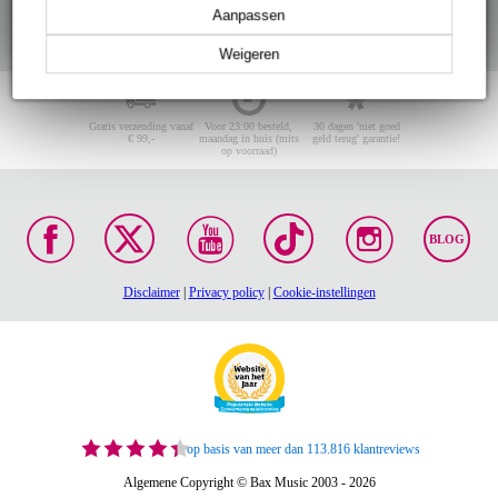
Aanpassen
Weigeren
Gratis verzending vanaf
Voor 23:00 besteld,
30 dagen 'niet goed
€ 99,-
maandag in huis (mits
geld terug' garantie!
op voorraad)
BLOG
Disclaimer
|
Privacy policy
|
Cookie-instellingen
op basis van meer dan 113.816 klantreviews
Algemene Copyright © Bax Music 2003 - 2026