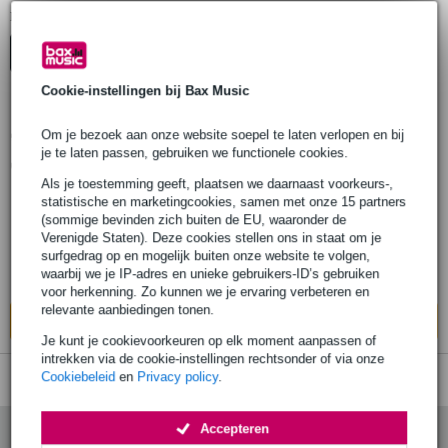
1
Er is
product gevonden.
Top-10
Start Keuzehulp
Advies
Cookie-instellingen bij Bax Music
Om je bezoek aan onze website soepel te laten verlopen en bij
Shure WA310 microfoonkabel XLR-TA4F
je te laten passen, gebruiken we functionele cookies.
1.3 m
Als je toestemming geeft, plaatsen we daarnaast voorkeurs-,
statistische en marketingcookies, samen met onze 15 partners
€ 26,-
Adviesprijs
€ 51,-
(sommige bevinden zich buiten de EU, waaronder de
Verenigde Staten). Deze cookies stellen ons in staat om je
Op voorraad
surfgedrag op en mogelijk buiten onze website te volgen,
waarbij we je IP-adres en unieke gebruikers-ID’s gebruiken
Ook in
1 winkel
op voorraad
voor herkenning. Zo kunnen we je ervaring verbeteren en
relevante aanbiedingen tonen.
In mijn winkelwagen
Je kunt je cookievoorkeuren op elk moment aanpassen of
intrekken via de cookie-instellingen rechtsonder of via onze
Cookiebeleid
en
Privacy policy
.
Accepteren