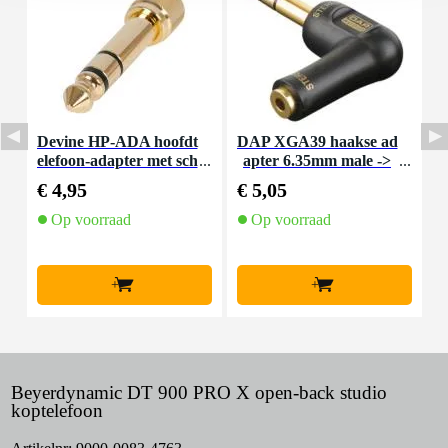
Devine HP-ADA hoofdt
DAP XGA39 haakse ad
I
elefoon-adapter met sch
apter 6.35mm male ->
roefdraad (set van 2)
3.5mm female (per stu
€ 4,95
€ 5,05
€
k)
Op voorraad
Op voorraad
+
+
Beyerdynamic DT 900 PRO X open-back studio
koptelefoon