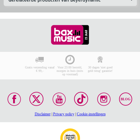
Gratis verzending vanaf
Voor 23:00 besteld,
30 dagen 'niet goed
€ 99,-
morgen in huis (mits
geld terug' garantie!
op voorraad)
BLOG
Disclaimer
|
Privacy policy
|
Cookie-instellingen