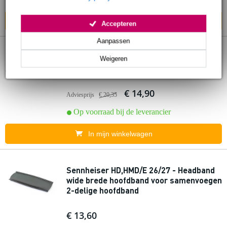
In mijn winkelwagen
Accepteren
Aanpassen
Sennheiser Silicone Ear Adapter L
Weigeren
oordoppen (5 paar)
€ 14,90
Adviesprijs
€ 20,35
Op voorraad bij de leverancier
In mijn winkelwagen
Sennheiser HD,HMD/E 26/27 - Headband
wide brede hoofdband voor samenvoegen
2-delige hoofdband
€ 13,60