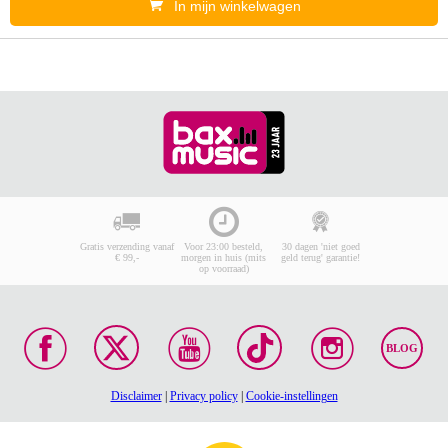
In mijn winkelwagen
Gratis verzending vanaf
Voor 23:00 besteld,
30 dagen 'niet goed
€ 99,-
morgen in huis (mits
geld terug' garantie!
op voorraad)
BLOG
Disclaimer
|
Privacy policy
|
Cookie-instellingen