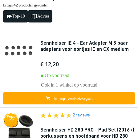
42
Er zijn
producten gevonden.
Top-10
Advies
Sennheiser IE 4 - Ear Adapter M 5 paar
adapters voor oortjes IE en CX medium
€ 12,20
Op voorraad
Ook in
1 winkel
op voorraad
In mijn winkelwagen
2 reviews
Popu
lair
Sennheiser HD 280 PRO - Pad Set (2016+)
oorkussens en hoofdband voor HD 280