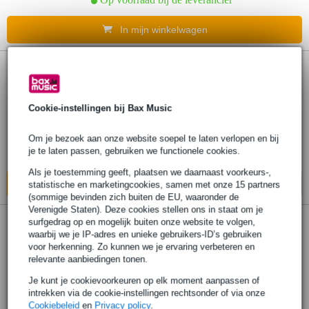
In mijn winkelwagen
Sennheiser Silicone Ear Adapter M
oordoppen (5 paar)
Cookie-instellingen bij Bax Music
€ 14,90
Adviesprijs
€ 20,30
Om je bezoek aan onze website soepel te laten verlopen en bij
je te laten passen, gebruiken we functionele cookies.
Op voorraad bij de leverancier
Als je toestemming geeft, plaatsen we daarnaast voorkeurs-,
In mijn winkelwagen
statistische en marketingcookies, samen met onze 15 partners
(sommige bevinden zich buiten de EU, waaronder de
Verenigde Staten). Deze cookies stellen ons in staat om je
surfgedrag op en mogelijk buiten onze website te volgen,
Sennheiser HD 25 - Headband Pad
waarbij we je IP-adres en unieke gebruikers-ID’s gebruiken
kussentje hoofdband voor HD-25
voor herkenning. Zo kunnen we je ervaring verbeteren en
relevante aanbiedingen tonen.
€ 6,55
Je kunt je cookievoorkeuren op elk moment aanpassen of
Adviesprijs
€ 7,05
intrekken via de cookie-instellingen rechtsonder of via onze
Cookiebeleid
en
Privacy policy
.
Op voorraad bij de leverancier