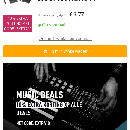
€ 3,77
Adviesprijs
€ 4,29
10% EXTRA
KORTING MET
Op voorraad
CODE: EXTRA10
Ook in
1 winkel
op voorraad
In mijn winkelwagen