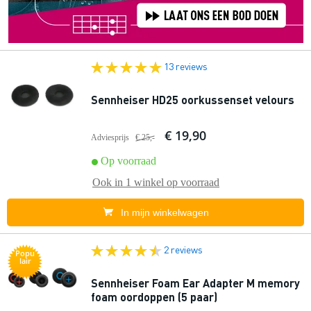
13 reviews
Sennheiser HD25 oorkussenset velours
€ 19,90
Adviesprijs
€ 25,-
Op voorraad
Ook in
1 winkel
op voorraad
In mijn winkelwagen
2 reviews
Popu
lair
Sennheiser Foam Ear Adapter M memory
foam oordoppen (5 paar)