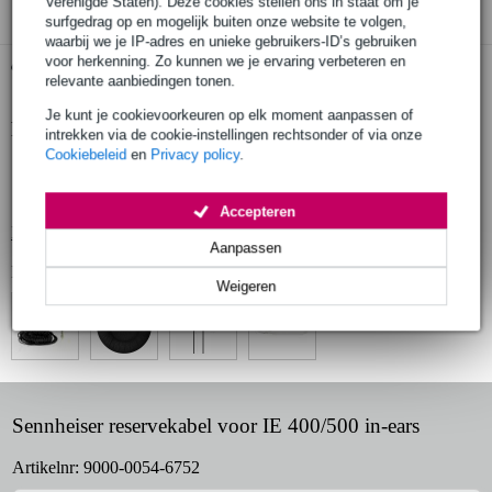
Verenigde Staten). Deze cookies stellen ons in staat om je
surfgedrag op en mogelijk buiten onze website te volgen,
waarbij we je IP-adres en unieke gebruikers-ID’s gebruiken
voor herkenning. Zo kunnen we je ervaring verbeteren en
Gratis ophalen in de winkel
relevante aanbiedingen tonen.
Je kunt je cookievoorkeuren op elk moment aanpassen of
Productinformatie
intrekken via de cookie-instellingen rechtsonder of via onze
Cookiebeleid
en
Privacy policy
.
Sennheiser reservekabel voor IE 400/500 in-ears
kleur: zwart
Accepteren
Bekijk alle productspecificaties
Aanpassen
Bekijk ook eens (4)
Weigeren
Sennheiser reservekabel voor IE 400/500 in-ears
Artikelnr:
9000-0054-6752