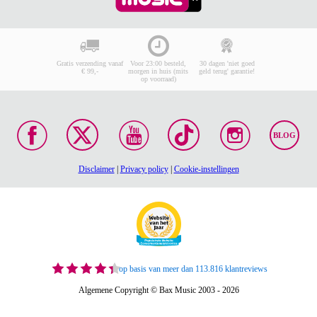
Gratis verzending vanaf
Voor 23:00 besteld,
30 dagen 'niet goed
€ 99,-
morgen in huis (mits
geld terug' garantie!
op voorraad)
BLOG
Disclaimer
|
Privacy policy
|
Cookie-instellingen
op basis van meer dan 113.816 klantreviews
Algemene Copyright © Bax Music 2003 - 2026