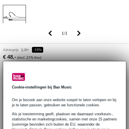
1
/
1
Adviesprijs
€ 59,-
-19%
€ 48,-
(incl. 21% btw)
Online voorraadstatus:
Bestel nu en ontvang binnen circa 3
weken
Cookie-instellingen bij Bax Music
In winkelwagen
Om je bezoek aan onze website soepel te laten verlopen en bij
je te laten passen, gebruiken we functionele cookies.
Als je toestemming geeft, plaatsen we daarnaast voorkeurs-,
30 dagen 'niet goed geld terug' garantie
statistische en marketingcookies, samen met onze 15 partners
3 jaar Bax Music garantie
(sommige bevinden zich buiten de EU, waaronder de