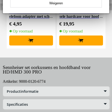
Weigeren
Devine HP-ADA hoofdt
Devine HP-BAG univer
I
elefoon-adapter met sch
sele hardcase voor hoof
roefdraad (set van 2)
dtelefoons
€ 4,95
€ 19,95
€
Op voorraad
Op voorraad
+
+
Sennheiser set oorkussens en hoofdband voor
HD/HMD 300 PRO
Artikelnr:
9000-0120-6774
Productinformatie
Specificaties