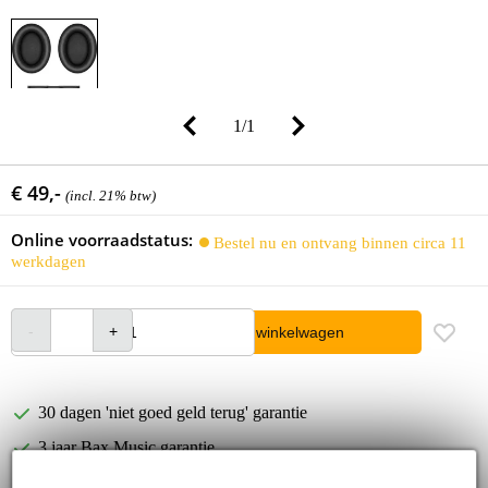
1
/
1
€ 49,-
(incl. 21% btw)
Online voorraadstatus:
Bestel nu en ontvang binnen circa 11
werkdagen
In winkelwagen
30 dagen 'niet goed geld terug' garantie
3 jaar Bax Music garantie