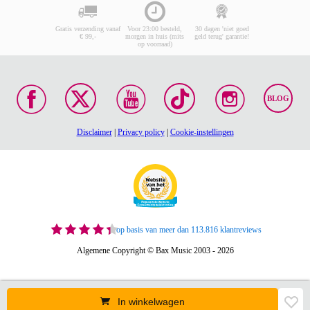
Gratis verzending vanaf
Voor 23:00 besteld,
30 dagen 'niet goed
€ 99,-
morgen in huis (mits
geld terug' garantie!
op voorraad)
BLOG
Disclaimer
|
Privacy policy
|
Cookie-instellingen
op basis van meer dan 113.816 klantreviews
Algemene Copyright © Bax Music 2003 - 2026
In winkelwagen