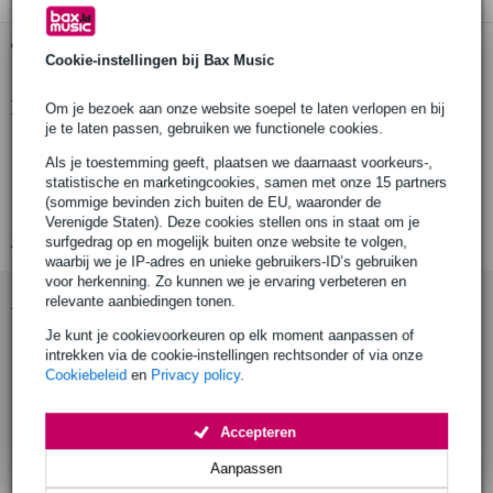
Gratis ophalen in de winkel
Cookie-instellingen bij Bax Music
Productinformatie
Om je bezoek aan onze website soepel te laten verlopen en bij
je te laten passen, gebruiken we functionele cookies.
vervangingsset oorkussens en hoofdband voor koptelefoon
Als je toestemming geeft, plaatsen we daarnaast voorkeurs-,
merk: Sennheiser
statistische en marketingcookies, samen met onze 15 partners
(sommige bevinden zich buiten de EU, waaronder de
type: PADDING SET FOR HD/HMD 300 PRO
Verenigde Staten). Deze cookies stellen ons in staat om je
Bekijk alle productspecificaties
surfgedrag op en mogelijk buiten onze website te volgen,
waarbij we je IP-adres en unieke gebruikers-ID’s gebruiken
voor herkenning. Zo kunnen we je ervaring verbeteren en
Accessoires (9)
relevante aanbiedingen tonen.
Je kunt je cookievoorkeuren op elk moment aanpassen of
intrekken via de cookie-instellingen rechtsonder of via onze
Cookiebeleid
en
Privacy policy
.
Accepteren
Aanpassen