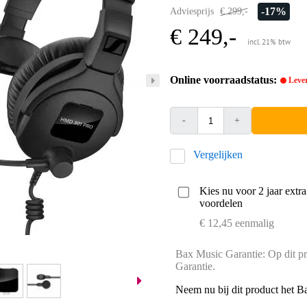
-17%
Adviesprijs
€ 299,-
€ 249,-
incl. 21% btw
Online voorraadstatus:
Lever
-
+
Vergelijken
Kies nu voor 2 jaar extr
voordelen
€ 12,45 eenmalig
Bax Music Garantie: Op dit pr
Garantie.
Neem nu bij dit product het B