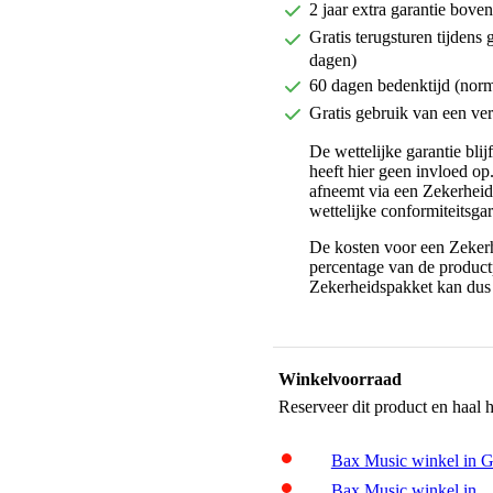
2 jaar extra garantie bov
Gratis terugsturen tijdens 
dagen)
60 dagen bedenktijd (nor
Gratis gebruik van een ver
De wettelijke garantie bli
heeft hier geen invloed op
afneemt via een Zekerhei
wettelijke conformiteitsgar
De kosten voor een Zekerh
percentage van de productp
Zekerheidspakket kan dus 
Winkelvoorraad
Reserveer dit product en haal 
Bax Music winkel in 
Bax Music winkel in