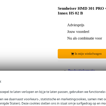
Sennheiser HMD 301 PRO 
Innox HS 02 B
Adviesprijs
Jouw voordeel
Nu als combinatie voor
In mijn winkelwagen
Productinformatie
c
 99,-
3 jaar Bax Music garantie
Grati
oepel te laten verlopen en bij je te laten passen, gebruiken we functionele 
ug' garantie
Laagste-prijs-garantie
Grati
sen we daarnaast voorkeurs-, statistische en marketingcookies, samen met 
nigde Staten). Deze cookies stellen ons in staat om je surfgedrag op en mog