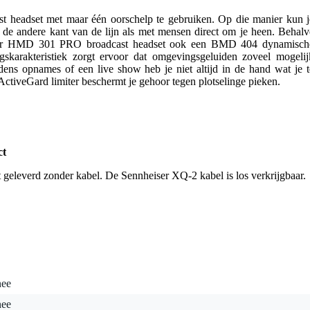
t headset met maar één oorschelp te gebruiken. Op die manier kun j
e andere kant van de lijn als met mensen direct om je heen. Behalv
iser HMD 301 PRO broadcast headset ook een BMD 404 dynamisch
gskarakteristiek zorgt ervoor dat omgevingsgeluiden zoveel mogelij
ens opnames of een live show heb je niet altijd in de hand wat je t
 ActiveGard limiter beschermt je gehoor tegen plotselinge pieken.
ct
leverd zonder kabel. De Sennheiser XQ-2 kabel is los verkrijgbaar.
nee
nee