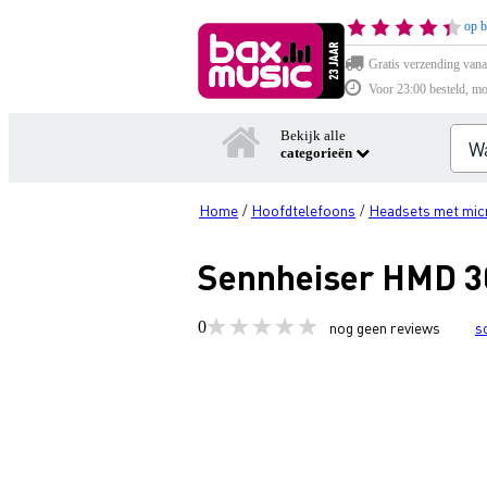
op b
Gratis verzending vana
Voor 23:00 besteld, mo
Bekijk alle
categorieën
Home
Hoofdtelefoons
Headsets met mic
/
/
Sennheiser HMD 3
0
nog geen reviews
s