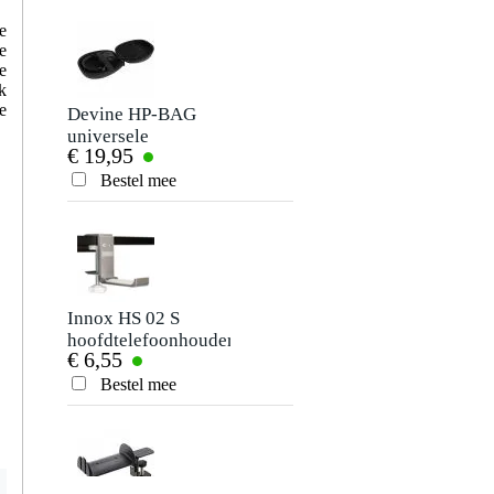
Je ervaring
e
e
e
k
e
Devine HP-BAG
universele
€ 19,95
hardcase voor
hoofdtelefoons
Bestel mee
Verstuur
Innox HS 02 S
hoofdtelefoonhouder
€ 6,55
Bestel mee