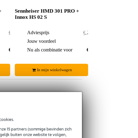
+
Sennheiser HMD 301 PRO +
Innox HS 02 S
€ 264,-
Adviesprijs
€ 255,55
€ 2,-
Jouw voordeel
€ 0,55
€ 262,-
Nu als combinatie voor
€ 255,-
In mijn winkelwagen
s retourneren
cookies.
s CO2-neutrale verzending
onze 15 partners (sommige bevinden zich
elijk buiten onze website te volgen,