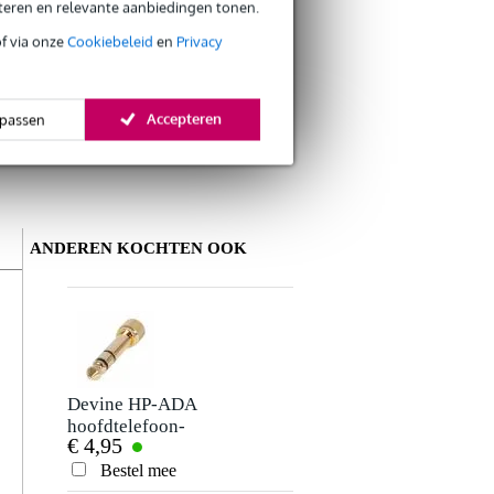
eteren en relevante aanbiedingen tonen.
of via onze
Cookiebeleid
en
Privacy
Accepteren
passen
ANDEREN KOCHTEN OOK
Schrijf zelf een review
Je naam
Er zijn nog geen reviews voor dit product.
Devine HP-ADA
hoofdtelefoon-
€ 4,95
adapter met
Je beoordeling
schroefdraad (set
Bestel mee
van 2)