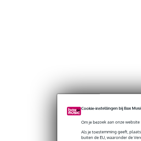
Cookie-instellingen bij Bax Musi
Gratis verzending vanaf €
Om je bezoek aan onze website s
30 dagen 'niet goed geld ter
Als je toestemming geeft, plaat
buiten de EU, waaronder de Vere