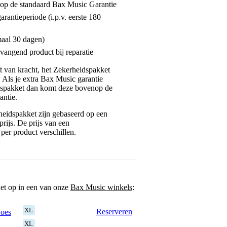
enop de standaard Bax Music Garantie
garantieperiode (i.p.v. eerste 180
maal 30 dagen)
vangend product bij reparatie
jft van kracht, het Zekerheidspakket
. Als je extra Bax Music garantie
dspakket dan komt deze bovenop de
antie.
eidspakket zijn gebaseerd op een
rijs. De prijs van een
per product verschillen.
het op in een van onze
Bax Music winkels
:
XL
Reserveren
Goes
XL