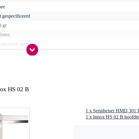
nee
t gespecificeerd
0 gr
loten
oadcasten / gamen
-74 Ohm
r-ear
a
a
ox HS 02 B
nee
a
t van toepassing
1 x Innox HS 02 B hoofdt
art
 - 26.9 kHz
 - 79 Hz