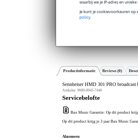
waarbij we je IP-adres en uniek
Je kunt je cookievoorkeuren op 
policy
.
Productinformatie
Reviews
(0)
Down
Sennheiser HMD 301 PRO broadcast h
Artikelnr:
9000-0045-7446
Servicebelofte
Bax Music Garantie
: Op dit product kri
Op dit product krijg je 3 jaar Bax Music Gara
Algemeen