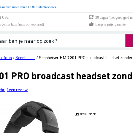
asis van meer dan 113.816 klantreviews
f € 99,-
30 dagen 'niet goed geld te
rgen in huis (mits op voorraad)
Laagste-prijs-garantie
rofoon
Sennheiser
Sennheiser HMD 301 PRO broadcast headset zonder
/
/
01 PRO broadcast headset zond
chrijf een review