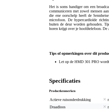
Het is soms handiger om een broadcas
communiceren met zowel mensen aan d
die ene oorschelp heeft de Sennhe
microfoon. De hypercardioïde richtin
buiten de deur worden gehouden. Tijd
horen krijgt over je hoofdtelefoon. De
Tips of opmerkingen over dit produ
Let op de HMD 301 PRO wordt ge
Specificaties
Productkenmerken
Actieve ruisonderdrukking
Draadloos