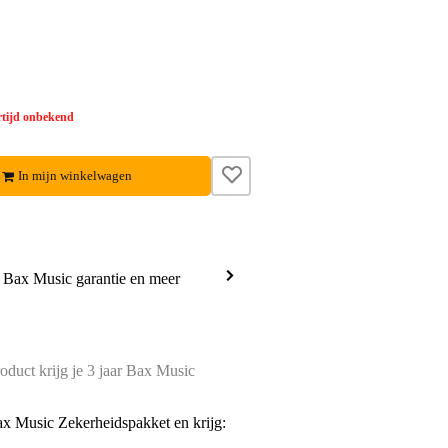
tijd onbekend
In mijn winkelwagen
a Bax Music garantie en meer
oduct krijg je 3 jaar Bax Music
ax Music Zekerheidspakket en krijg: