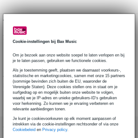
Gratis ophalen in de winkel
Productinformatie
Cookie-instellingen bij Bax Music
kabel voor live in-ears
Om je bezoek aan onze website soepel te laten verlopen en bij
gedraaide, dubbelstrengige kabel
je te laten passen, gebruiken we functionele cookies.
merk: Sennheiser
Als je toestemming geeft, plaatsen we daarnaast voorkeurs-,
Bekijk alle productspecificaties
statistische en marketingcookies, samen met onze 15 partners
(sommige bevinden zich buiten de EU, waaronder de
Bekijk ook eens (4)
Verenigde Staten). Deze cookies stellen ons in staat om je
surfgedrag op en mogelijk buiten onze website te volgen,
waarbij we je IP-adres en unieke gebruikers-ID’s gebruiken
voor herkenning. Zo kunnen we je ervaring verbeteren en
relevante aanbiedingen tonen.
Je kunt je cookievoorkeuren op elk moment aanpassen of
intrekken via de cookie-instellingen rechtsonder of via onze
Accessoires (10)
Cookiebeleid
en
Privacy policy
.