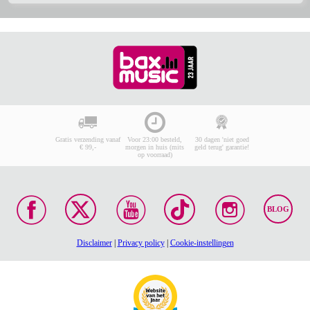
Gratis verzending vanaf
Voor 23:00 besteld,
30 dagen 'niet goed
€ 99,-
morgen in huis (mits
geld terug' garantie!
op voorraad)
BLOG
Disclaimer
|
Privacy policy
|
Cookie-instellingen