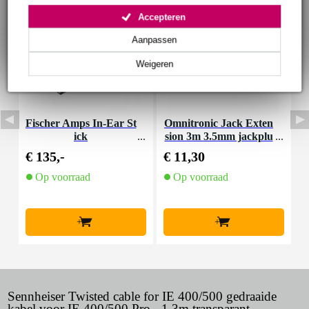
Accepteren
Aanpassen
Weigeren
Fischer Amps In-Ear St
Omnitronic Jack Exten
F
ick
sion 3m 3.5mm jackplu
y
g verlengkabel 3m
€ 135,-
€ 11,30
€
Op voorraad
Op voorraad
+
+
Sennheiser Twisted cable for IE 400/500 gedraaide
kabel voor IE 400/500 Pro - 1,3m transparant