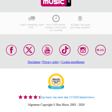
Gratis verzending vanaf
Voor 23:00 besteld,
30 dagen 'niet goed
€ 99,-
morgen in huis (mits
geld terug' garantie!
op voorraad)
BLOG
Disclaimer
|
Privacy policy
|
Cookie-instellingen
op basis van meer dan 113.816 klantreviews
Algemene Copyright © Bax Music 2003 - 2026