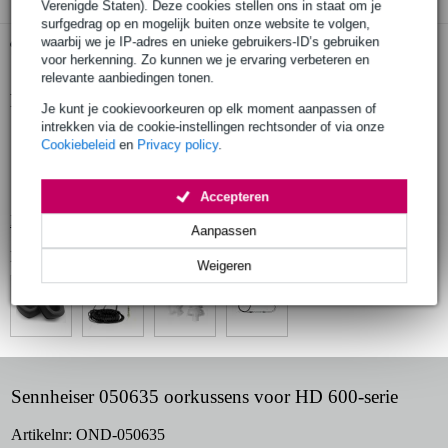
Verenigde Staten). Deze cookies stellen ons in staat om je
surfgedrag op en mogelijk buiten onze website te volgen,
waarbij we je IP-adres en unieke gebruikers-ID’s gebruiken
Gratis ophalen in de winkel
voor herkenning. Zo kunnen we je ervaring verbeteren en
relevante aanbiedingen tonen.
Productinformatie
Je kunt je cookievoorkeuren op elk moment aanpassen of
intrekken via de cookie-instellingen rechtsonder of via onze
merk: Sonova
Cookiebeleid
en
Privacy policy
.
typenummer: 050635
type: oorkussens
Accepteren
Bekijk alle productspecificaties
Aanpassen
Bekijk ook eens (4)
Weigeren
Sennheiser 050635 oorkussens voor HD 600-serie
Artikelnr:
OND-050635