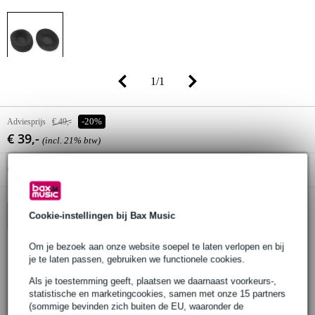
1
/
1
Adviesprijs
€ 49,-
-20%
€ 39,-
(incl. 21% btw)
Online voorraadstatus:
Levertijd onbekend
Cookie-instellingen bij Bax Music
In winkelwagen
Om je bezoek aan onze website soepel te laten verlopen en bij
je te laten passen, gebruiken we functionele cookies.
30 dagen 'niet goed geld terug' garantie
Als je toestemming geeft, plaatsen we daarnaast voorkeurs-,
3 jaar Bax Music garantie
statistische en marketingcookies, samen met onze 15 partners
(sommige bevinden zich buiten de EU, waaronder de