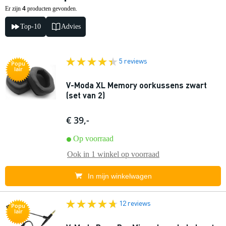
4
Er zijn
producten gevonden.
Top-10
Advies
5 reviews
Popu
lair
V-Moda XL Memory oorkussens zwart
(set van 2)
€ 39,-
Op voorraad
Ook in
1 winkel
op voorraad
In mijn winkelwagen
12 reviews
Popu
lair