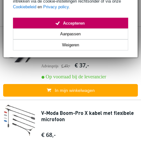
intrekken via de cookie-instellingen rechtsonder of via onze
Cookiebeleid
en
Privacy policy
.
Accepteren
4 reviews
Aanpassen
Weigeren
V-Moda CoilPro jack krulkabel 3.65 m
€ 37,-
Adviesprijs
€ 45,-
Op voorraad bij de leverancier
In mijn winkelwagen
V-Moda Boom-Pro X kabel met flexibele
microfoon
€ 68,-