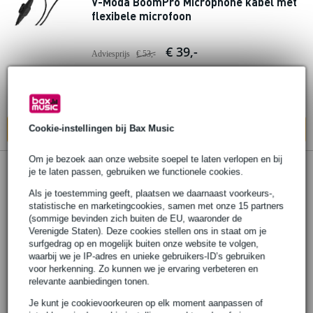
V-Moda BoomPro Microphone kabel met
flexibele microfoon
€ 39,-
Adviesprijs
€ 53,-
Op voorraad
Ook in
1 winkel
op voorraad
Cookie-instellingen bij Bax Music
In mijn winkelwagen
Om je bezoek aan onze website soepel te laten verlopen en bij
je te laten passen, gebruiken we functionele cookies.
Als je toestemming geeft, plaatsen we daarnaast voorkeurs-,
statistische en marketingcookies, samen met onze 15 partners
(sommige bevinden zich buiten de EU, waaronder de
Verenigde Staten). Deze cookies stellen ons in staat om je
surfgedrag op en mogelijk buiten onze website te volgen,
waarbij we je IP-adres en unieke gebruikers-ID’s gebruiken
voor herkenning. Zo kunnen we je ervaring verbeteren en
relevante aanbiedingen tonen.
Je kunt je cookievoorkeuren op elk moment aanpassen of