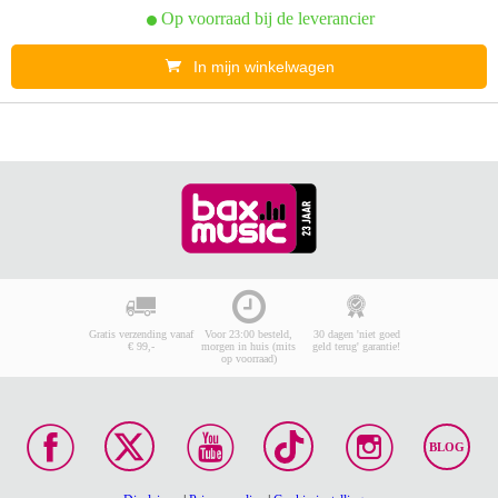
Op voorraad bij de leverancier
In mijn winkelwagen
Gratis verzending vanaf
Voor 23:00 besteld,
30 dagen 'niet goed
€ 99,-
morgen in huis (mits
geld terug' garantie!
op voorraad)
BLOG