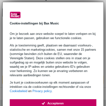
1
Er is
product gevonden.
Top-10
Advies
Cookie-instellingen bij Bax Music
-87%
Avantone Pro input-printplaat voor Pro
Om je bezoek aan onze website soepel te laten verlopen en bij
MixPhone MP1
je te laten passen, gebruiken we functionele cookies.
Als je toestemming geeft, plaatsen we daarnaast voorkeurs-,
€ 5,40
statistische en marketingcookies, samen met onze 15 partners
Adviesprijs
€ 40,-
10% EXTRA
(sommige bevinden zich buiten de EU, waaronder de
KORTING MET
Verenigde Staten). Deze cookies stellen ons in staat om je
Op voorraad
CODE: EXTRA10
surfgedrag op en mogelijk buiten onze website te volgen,
waarbij we je IP-adres en unieke gebruikers-ID’s gebruiken
Ook in
1 winkel
op voorraad
voor herkenning. Zo kunnen we je ervaring verbeteren en
relevante aanbiedingen tonen.
In mijn winkelwagen
Je kunt je cookievoorkeuren op elk moment aanpassen of
intrekken via de cookie-instellingen rechtsonder of via onze
Cookiebeleid
en
Privacy policy
.
Accepteren