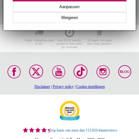
Aanpassen
Weigeren
Gratis verzending vanaf
Voor 23:00 besteld,
30 dagen 'niet goed
€ 99,-
morgen in huis (mits
geld terug' garantie!
op voorraad)
BLOG
Disclaimer
|
Privacy policy
|
Cookie-instellingen
op basis van meer dan 113.816 klantreviews