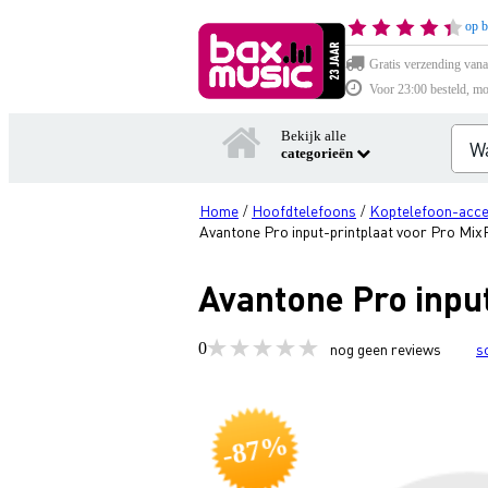
op b
Gratis verzending vana
Voor 23:00 besteld, mo
Bekijk alle
categorieën
Home
Hoofdtelefoons
Koptelefoon-acce
/
/
Avantone Pro input-printplaat voor Pro Mi
Avantone Pro inpu
0
nog geen reviews
s
-87%