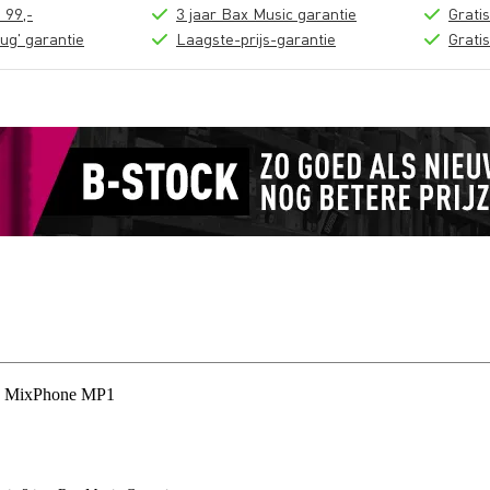
 99,-
3 jaar Bax Music garantie
Grati
ug' garantie
Laagste-prijs-garantie
Grati
Pro MixPhone MP1