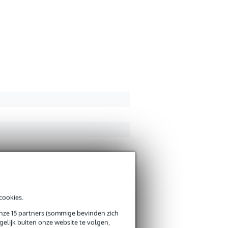
Er zijn nog geen reviews
Je beoordeling
Je ervaring
Verstuur
cookies.
onze 15 partners (sommige bevinden zich
elijk buiten onze website te volgen,