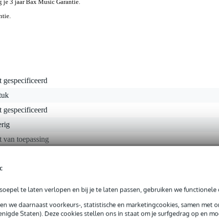
jg je 3 jaar Bax Music Garantie.
ntie.
t gespecificeerd
tuk
t gespecificeerd
rig
t van toepassing
c
gr
oepel te laten verlopen en bij je te laten passen, gebruiken we functionele 
0 x 6,0 x 2,0 cm
sen we daarnaast voorkeurs-, statistische en marketingcookies, samen met 
nigde Staten). Deze cookies stellen ons in staat om je surfgedrag op en mog