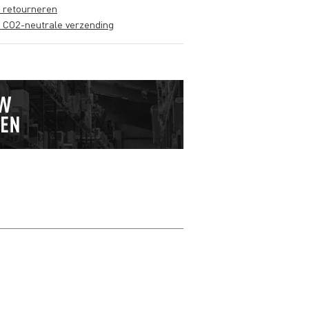
s retourneren
s CO2-neutrale verzending
Schrijf zelf een r
Je naam