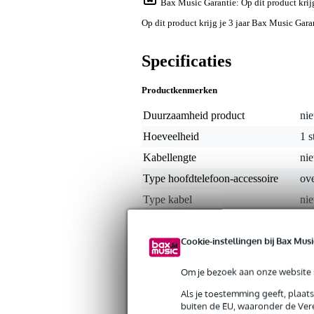
Bax Music Garantie
: Op dit product kri
Op dit product krijg je 3 jaar Bax Music Gara
Specificaties
Productkenmerken
Duurzaamheid product
nie
Hoeveelheid
1 s
Kabellengte
nie
Type hoofdtelefoon-accessoire
ove
Type kabel
nie
Gewicht en afmetingen inclusief verpakking
Cookie-instellingen bij Bax Musi
Gewicht
10 
(incl. verpakking)
Om je bezoek aan onze website s
Afmeting
12,
(incl. verpakking)
Als je toestemming geeft, plaat
buiten de EU, waaronder de Vere