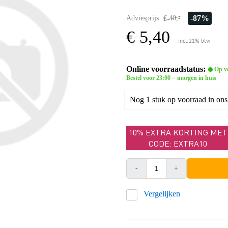
-87%
Adviesprijs
€ 40,-
€ 5,40
incl. 21% btw
Online voorraadstatus:
Op v
Bestel voor 23:00 = morgen in huis
Nog 1 stuk op voorraad in ons
10% EXTRA KORTING MET
CODE: EXTRA10
-
+
Vergelijken