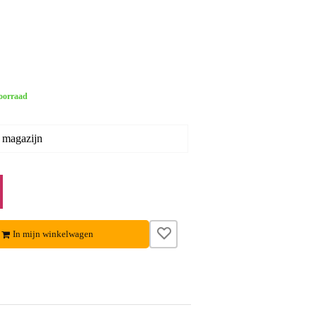
oorraad
 magazijn
In mijn winkelwagen