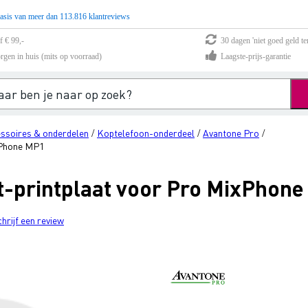
asis van meer dan 113.816 klantreviews
f € 99,-
30 dagen 'niet goed geld te
rgen in huis (mits op voorraad)
Laagste-prijs-garantie
ssoires & onderdelen
Koptelefoon-onderdeel
Avantone Pro
/
/
/
xPhone MP1
t-printplaat voor Pro MixPhon
chrijf een review