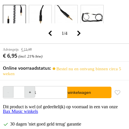
1
/
4
Adviesprijs
€ 11,10
€ 6,95
(incl. 21% btw)
Online voorraadstatus:
Bestel nu en ontvang binnen circa 5
weken
In winkelwagen
Dit product is wel (of gedeeltelijk) op voorraad in een van onze
Bax Music winkels
30 dagen 'niet goed geld terug' garantie