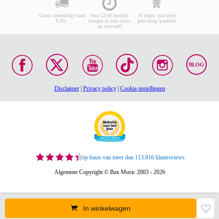
Gratis verzending vanaf
Voor 23:00 besteld,
30 dagen 'niet goed
€ 99,-
morgen in huis (mits
geld terug' garantie!
op voorraad)
BLOG
Disclaimer
|
Privacy policy
|
Cookie-instellingen
op basis van meer dan 113.816 klantreviews
Algemene Copyright © Bax Music 2003 - 2026
In winkelwagen