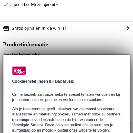
3 jaar Bax Music garantie
Gratis ophalen in de winkel
Productinformatie
hoofdtelefoonkabel
kleur: zwart
gekruld
Bekijk alle productspecificaties
Cookie-instellingen bij Bax Music
Bekijk ook eens (4)
Om je bezoek aan onze website soepel te laten verlopen en bij
je te laten passen, gebruiken we functionele cookies.
Als je toestemming geeft, plaatsen we daarnaast voorkeurs-,
statistische en marketingcookies, samen met onze 15 partners
(sommige bevinden zich buiten de EU, waaronder de
Verenigde Staten). Deze cookies stellen ons in staat om je
Bekijk ook eens (1)
surfgedrag op en mogelijk buiten onze website te volgen,