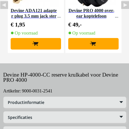
Devine ADA121 adapte
Devine PRO 4000 over-
D
r plug 3.5 mm jack ster
ear koptelefoon
eo - 6.35 mm jack stere
€ 1,95
€ 49,-
€
o
Op voorraad
Op voorraad
+
+
Devine HP-4000-CC reserve krulkabel voor Devine
PRO 4000
Artikelnr:
9000-0031-2541
Productinformatie
Specificaties