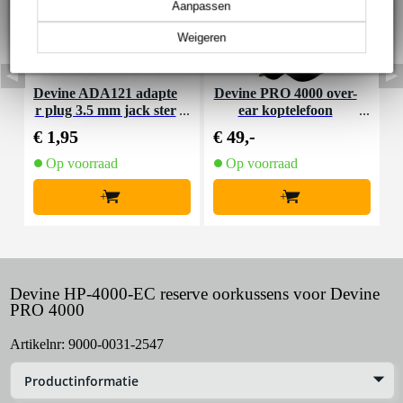
Aanpassen
Weigeren
Devine ADA121 adapte
Devine PRO 4000 over-
D
r plug 3.5 mm jack ster
ear koptelefoon
eo - 6.35 mm jack stere
€ 1,95
€ 49,-
€
o
Op voorraad
Op voorraad
+
+
Devine HP-4000-EC reserve oorkussens voor Devine
PRO 4000
Artikelnr:
9000-0031-2547
Productinformatie