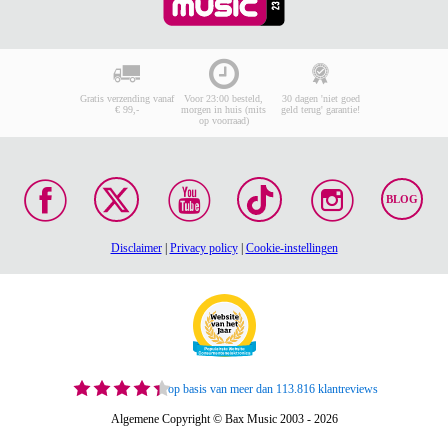
Gratis verzending vanaf
Voor 23:00 besteld,
30 dagen 'niet goed
€ 99,-
morgen in huis (mits
geld terug' garantie!
op voorraad)
BLOG
Disclaimer
|
Privacy policy
|
Cookie-instellingen
op basis van meer dan 113.816 klantreviews
Algemene Copyright © Bax Music 2003 - 2026