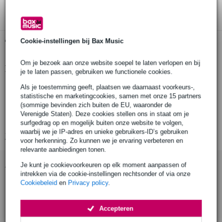
3 jaar Bax Music garantie
Gratis ophalen in de winkel
Cookie-instellingen bij Bax Music
Om je bezoek aan onze website soepel te laten verlopen en bij
Productinformatie
je te laten passen, gebruiken we functionele cookies.
oorkussens (set van 2)
Als je toestemming geeft, plaatsen we daarnaast voorkeurs-,
statistische en marketingcookies, samen met onze 15 partners
reserve onderdeel
(sommige bevinden zich buiten de EU, waaronder de
ter vervanging van de oorkussen op de Devine PRO 4000
Verenigde Staten). Deze cookies stellen ons in staat om je
hoofdtelefoon
surfgedrag op en mogelijk buiten onze website te volgen,
waarbij we je IP-adres en unieke gebruikers-ID’s gebruiken
Bekijk alle productspecificaties
voor herkenning. Zo kunnen we je ervaring verbeteren en
relevante aanbiedingen tonen.
Accessoires (5)
Je kunt je cookievoorkeuren op elk moment aanpassen of
intrekken via de cookie-instellingen rechtsonder of via onze
Cookiebeleid
en
Privacy policy
.
Accepteren