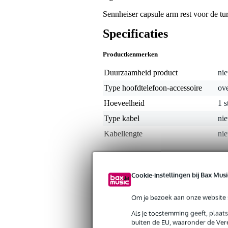
Sennheiser capsule arm rest voor de t
Specificaties
Productkenmerken
Duurzaamheid product
nie
Type hoofdtelefoon-accessoire
ove
Hoeveelheid
1 s
Type kabel
nie
Kabellengte
nie
Gewicht en afmetingen inclusief verpakking
Gewicht
10 
Cookie-instellingen bij Bax Musi
(incl. verpakking)
Afmeting
14,
(incl. verpakking)
Om je bezoek aan onze website s
Als je toestemming geeft, plaat
buiten de EU, waaronder de Vere