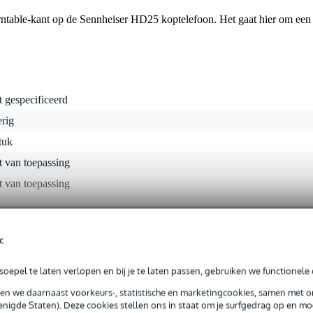
urntable-kant op de Sennheiser HD25 koptelefoon. Het gaat hier om een
t gespecificeerd
rig
tuk
t van toepassing
t van toepassing
gr
c
0 x 11,5 x 2,0 cm
oepel te laten verlopen en bij je te laten passen, gebruiken we functionele 
sen we daarnaast voorkeurs-, statistische en marketingcookies, samen met 
nigde Staten). Deze cookies stellen ons in staat om je surfgedrag op en mog