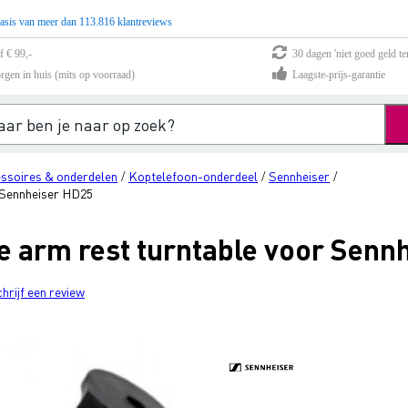
asis van meer dan 113.816 klantreviews
f € 99,-
30 dagen 'niet goed geld te
rgen in huis (mits op voorraad)
Laagste-prijs-garantie
ssoires & onderdelen
Koptelefoon-onderdeel
Sennheiser
/
/
/
r Sennheiser HD25
e arm rest turntable voor Senn
chrijf een review