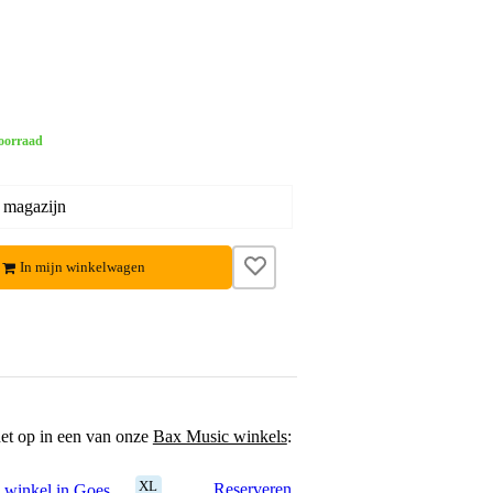
oorraad
 magazijn
In mijn winkelwagen
het op in een van onze
Bax Music winkels
:
XL
Reserveren
 winkel in Goes