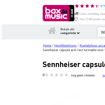
op b
Gratis verzending vana
Voor 23:00 besteld, mo
Bekijk alle
categorieën
Home
Hoofdtelefoons
Koptelefoon-acce
/
/
Sennheiser capsule arm rest turntable voo
Sennheiser capsul
0
nog geen reviews
s