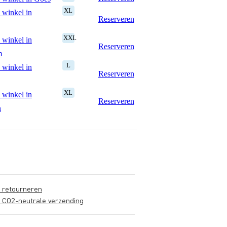
XL
 winkel in
Reserveren
XXL
 winkel in
Reserveren
m
L
 winkel in
Reserveren
XL
 winkel in
Reserveren
n
s retourneren
s CO2-neutrale verzending