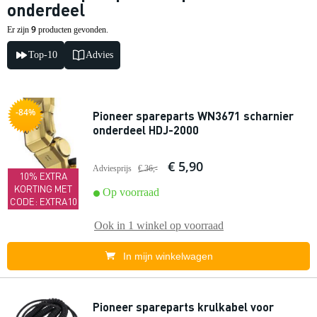
onderdeel
9
Er zijn
producten gevonden.
Top-10
Advies
-84%
Pioneer spareparts WN3671 scharnier
onderdeel HDJ-2000
€ 5,90
Adviesprijs
€ 36,-
10% EXTRA
KORTING MET
Op voorraad
CODE: EXTRA10
Ook in
1 winkel
op voorraad
In mijn winkelwagen
Pioneer spareparts krulkabel voor