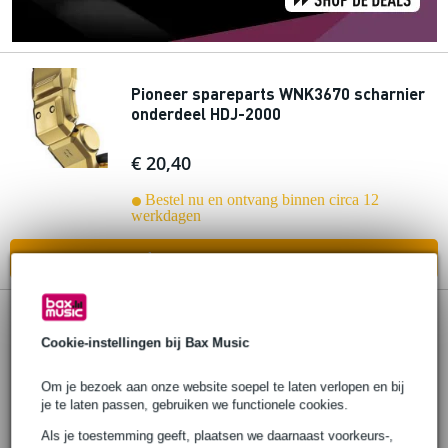
Pioneer spareparts WNK3670 scharnier
onderdeel HDJ-2000
€ 20,40
Bestel nu en ontvang binnen circa 12
werkdagen
In mijn winkelwagen
Pioneer spareparts WDC1063
Cookie-instellingen bij Bax Music
reservekabel HDJ-2000 hoofdtelefoon
Om je bezoek aan onze website soepel te laten verlopen en bij
€ 10,30
je te laten passen, gebruiken we functionele cookies.
Adviesprijs
€ 34,-
Als je toestemming geeft, plaatsen we daarnaast voorkeurs-,
Bestel nu en ontvang binnen circa 12