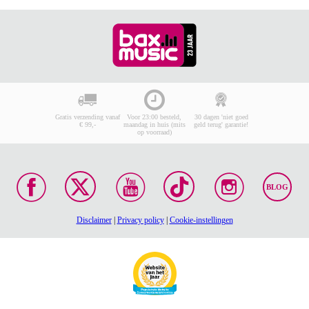
Gratis verzending vanaf
Voor 23:00 besteld,
30 dagen 'niet goed
€ 99,-
maandag in huis (mits
geld terug' garantie!
op voorraad)
BLOG
Disclaimer
|
Privacy policy
|
Cookie-instellingen