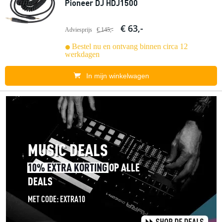
Pioneer DJ HDJ1500
€ 63,-
Adviesprijs
€ 145,-
Bestel nu en ontvang binnen circa 12
werkdagen
In mijn winkelwagen