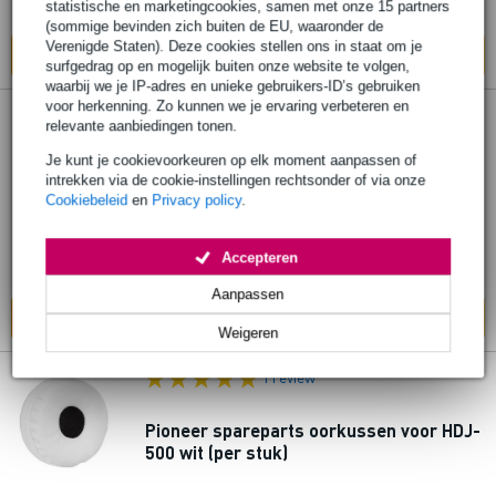
statistische en marketingcookies, samen met onze 15 partners
werkdagen
(sommige bevinden zich buiten de EU, waaronder de
Verenigde Staten). Deze cookies stellen ons in staat om je
In mijn winkelwagen
surfgedrag op en mogelijk buiten onze website te volgen,
waarbij we je IP-adres en unieke gebruikers-ID’s gebruiken
voor herkenning. Zo kunnen we je ervaring verbeteren en
relevante aanbiedingen tonen.
Pioneer spareparts WNK2893 slider
cover HDJ-2000 hoofdtelefoon
Je kunt je cookievoorkeuren op elk moment aanpassen of
intrekken via de cookie-instellingen rechtsonder of via onze
Cookiebeleid
en
Privacy policy
.
€ 12,70
Bestel nu en ontvang binnen circa 12
Accepteren
werkdagen
Aanpassen
In mijn winkelwagen
Weigeren
1 review
Pioneer spareparts oorkussen voor HDJ-
500 wit (per stuk)