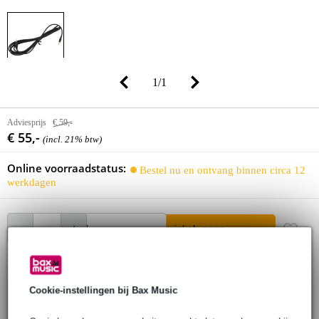
1
/
1
Adviesprijs
€ 59,-
€ 55,-
(incl. 21% btw)
Online voorraadstatus:
Bestel nu en ontvang binnen circa 12
werkdagen
In winkelwagen
30 dagen 'niet goed geld terug' garantie
Cookie-instellingen bij Bax Music
3 jaar Bax Music garantie