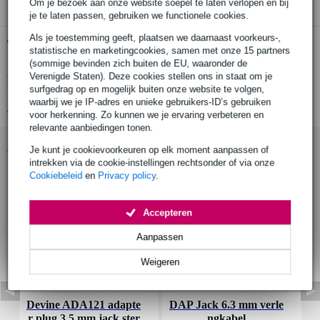
Om je bezoek aan onze website soepel te laten verlopen en bij
je te laten passen, gebruiken we functionele cookies.
Als je toestemming geeft, plaatsen we daarnaast voorkeurs-,
Gratis ophalen in de winkel
statistische en marketingcookies, samen met onze 15 partners
(sommige bevinden zich buiten de EU, waaronder de
Verenigde Staten). Deze cookies stellen ons in staat om je
Productinformatie
surfgedrag op en mogelijk buiten onze website te volgen,
waarbij we je IP-adres en unieke gebruikers-ID’s gebruiken
Bekijk alle productspecificaties
voor herkenning. Zo kunnen we je ervaring verbeteren en
relevante aanbiedingen tonen.
Accessoires (5)
Je kunt je cookievoorkeuren op elk moment aanpassen of
intrekken via de cookie-instellingen rechtsonder of via onze
Cookiebeleid
en
Privacy policy
.
Accepteren
Aanpassen
Weigeren
Devine ADA121 adapte
DAP Jack 6.3 mm verle
P
r plug 3.5 mm jack ster
ngkabel