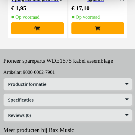
eo - 6.35 mm jack stere
€ 1,95
€ 17,10
€
o
Op voorraad
Op voorraad
+
+
Pioneer spareparts WDE1575 kabel assemblage
Artikelnr:
9000-0062-7901
Productinformatie
Specificaties
Reviews (0)
Meer producten bij Bax Music